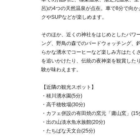
呂)の4つの天然温泉が点在。車で8分で向か
クやSUPなどが楽しめます。
そのほか、近くの神社をはじめとしたパワ
ング、野鳥の森でのバードウォッチング、
らかな湧水でコーヒーなど楽しみ方はたく
を追いかけたり、伝統の夜神楽を観賞した
験が味わえます。
【近隣の観光スポット】
・秡川湧水園(5分)
・高千穂牧場(30分)
・カフェ併設の有田焼の窯元「庸山窯」(15
・出の山淡水魚水族館(20分)
・たちばな天文台(25分)