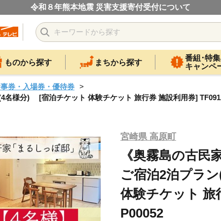
令和８年熊本地震 災害支援寄付受付について
番組･特集
ものから探す
まちから探す
キャンペ
食事券・入場券・優待券
) [宿泊チケット 体験チケット 旅行券 施設利用券] TF0912-P
宮崎県 高原町
《奥霧島の古民
ご宿泊2泊プラン
体験チケット 旅行券
P00052