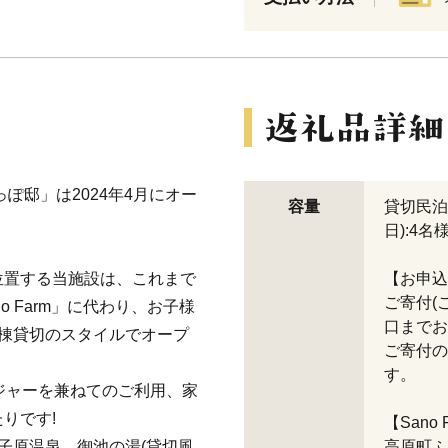
ぽ邸」は2024年4月にオー
容量
貸切民泊
日):4名
位置する当施設は、これまで
【お申込
ご寄付(
 Farm」に代わり、お子様
口までお
棟貸切のスタイルでオープ
ご寄付の
す。
ジャーを兼ねてのご利用、家
りです!
【Sano
子原温泉、御池の湯(貸切風
高原町ふ