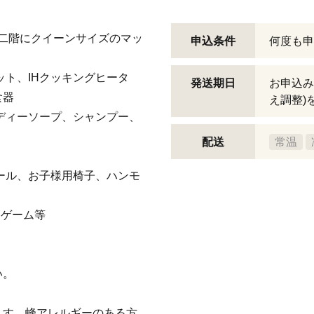
 二階にクイーンサイズのマッ
申込条件
何度も申
ット、IHクッキングヒータ
発送期日
お申込み
食器
え調整)
ディーソープ、シャンプー、
配送
常温
ール、お子様用椅子、ハンモ
ドゲーム等
い。
ます。蜂アレルギーのある方