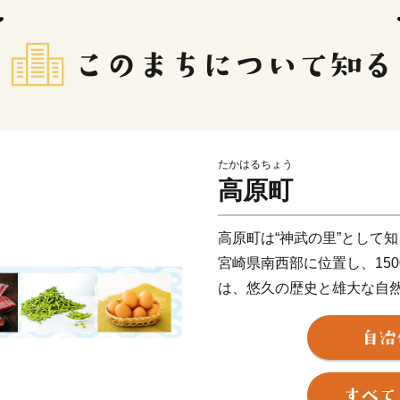
たかはるちょう
高原町
高原町は“神武の里”として
宮崎県南西部に位置し、15
は、悠久の歴史と雄大な自
この町の名は、日本の神々
がはら）」の名に由来すると
り、全国的にも評判な「宮