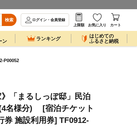
検索
ログイン・会員登録
上限額
お気に入り
カート
はじめての
ランキング
ーン
ふるさと納税
00052
家》「まるしっぽ邸」民泊
(4名様分) [宿泊チケット
 施設利用券] TF0912-