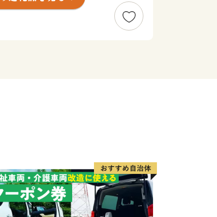
の地中深くから湧き出す温泉は近隣では
ただけます。日本で初めて国立公園とな
オパークとして特質ある魅力の発信に努
宝島社）の2016年「住みたい田舎」
区第1位（日本全体で16位）に輝くな
ります。