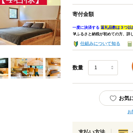
寄付金額
一度に決済する
返礼品数は３つ以
🔰ふるさと納税が初めての方、詳
仕組みについて知る
数量
お気
お
支払い方法