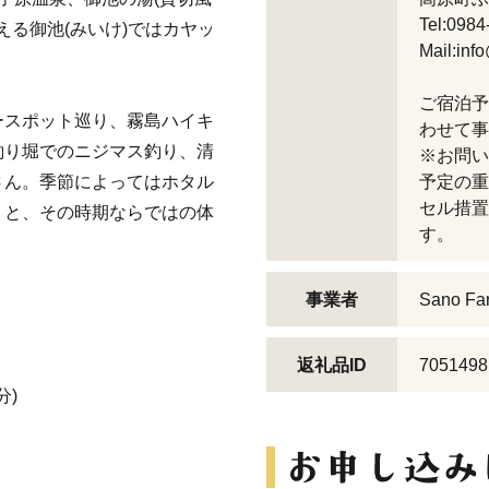
Tel:098
える御池(みいけ)ではカヤッ
Mail:inf
ご宿泊予
ースポット巡り、霧島ハイキ
わせて事
釣り堀でのニジマス釣り、清
※お問い
さん。季節によってはホタル
予定の重
セル措置
りと、その時期ならではの体
す。
事業者
Sano Fa
返礼品ID
7051498
分)