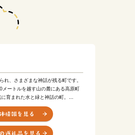
知られ、さまざまな神話が残る町です。
00メートルを越す山の麓にある高原町
然に育まれた水と緑と神話の町。
がお住まいになられる「高天原（たかま
伝えられています。 畜産の町でもあ
崎牛」の一大生産地。新鮮な野菜や果物