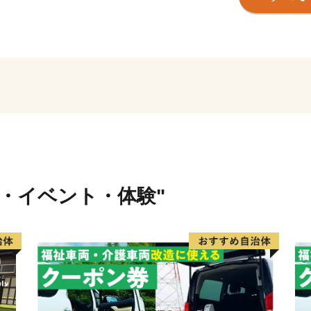
の宝庫でもあり、霧島連山
珍しい炭酸泉をお楽しみい
ったこの地域では、霧島ジ
めています。
また、「田舎暮らしの本」（
ベストランキングで南九州地
ど、移住にも力を入れてお
行・イベント・体験"