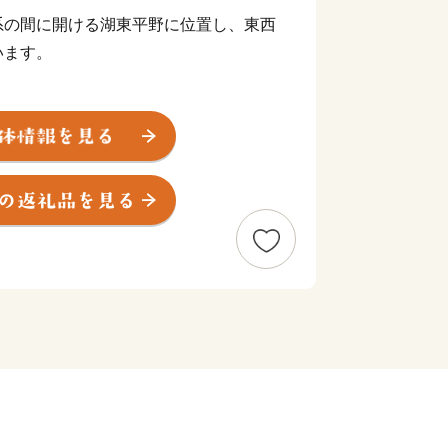
系の間に開ける湖東平野に位置し、東西
います。
らは良質な近江米が生産され、広大な
ーツが収穫でき、日本三大和牛「近江
渡っています。
ーズ、ふなずし…。
王町」の魅力をあなたにも。竜王町にぜ