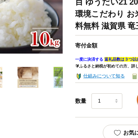
目 ゆうだい21 2
環境こだわり お米
料無料 滋賀県 
寄付金額
一度に決済する
返礼品数は３つ以
🔰ふるさと納税が初めての方、詳
仕組みについて知る
数量
お気