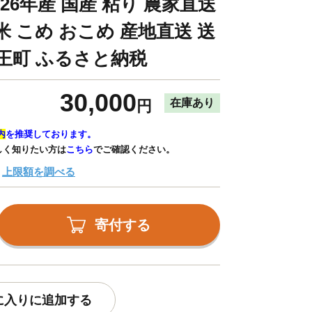
026年産 国産 粘り 農家直送
 こめ おこめ 産地直送 送
竜王町 ふるさと納税
30,000
在庫あり
円
内
を推奨しております。
しく知りたい方は
こちら
でご確認ください。
上限額を調べる
寄付する
に入りに追加する