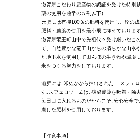
滋賀県こだわり農産物の認証を受けた特別
薬の使用を通常の５割以下）
元肥には有機100％の肥料を使用し、稲の
肥料・農薬の使用を最小限に抑えておりま
滋賀県竜王町山中で先祖代々受け継いだこ
て、自然豊かな竜王山からの清らかな山水
た地下水を使用して田んぼの生き物や環境
米をつくる努力をしております。
追肥には､米ぬかから抽出された 「スフェ
す｡スフェロゾームは､残留農薬を吸着・除
毎日口に入れるものだからこそ､安心安全で
慮した肥料を使用しております。
【注意事項】