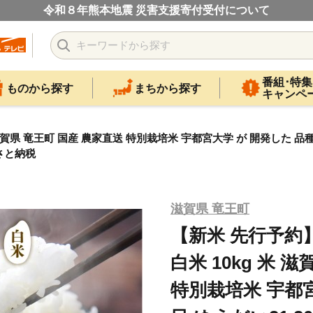
令和８年熊本地震 災害支援寄付受付について
番組･特集
ものから探す
まちから探す
キャンペ
 滋賀県 竜王町 国産 農家直送 特別栽培米 宇都宮大学 が 開発した 品種
るさと納税
滋賀県 竜王町
【新米 先行予約】
白米 10kg 米 
特別栽培米 宇都宮