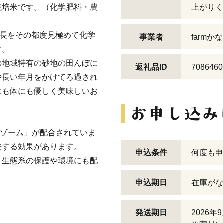
栽培米です。（化学肥料・農
上がりく
成長をその都度見極めて化学
事業者
farmか
す。
の地域特有の砂地の田んぼに
返礼品ID
7086460
や長い年月をかけてろ過され
にも体にも優しく美味しいお
ロゾーム」が配合されていま
去する効果があります。
申込条件
何度も申
､生態系の保護や環境にも配
申込期日
在庫がな
発送期日
2026