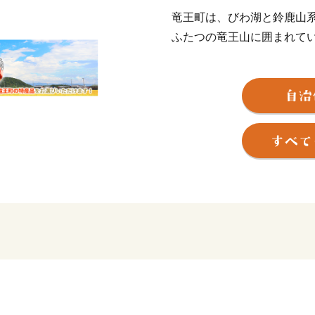
竜王町は、びわ湖と鈴鹿山
ふたつの竜王山に囲まれて
町土の30％を占める水田か
果樹園では四季折々のフル
牛」発祥の地としても知れ
野菜に米、肉、日本酒、チ
全てが揃う食材の宝庫「竜
ひ遊びに来てください。