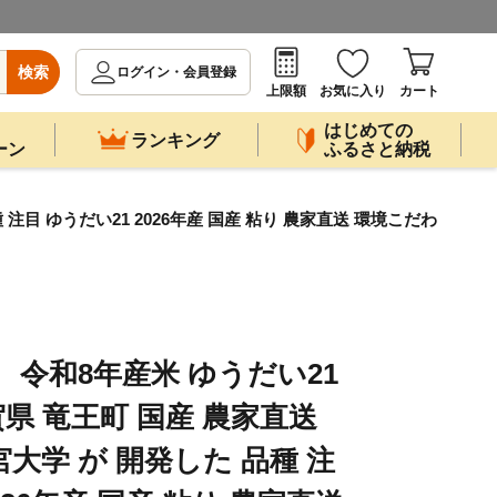
検索
ログイン・会員登録
上限額
お気に入り
カート
はじめての
ランキング
ーン
ふるさと納税
 注目 ゆうだい21 2026年産 国産 粘り 農家直送 環境こだわ
 令和8年産米 ゆうだい21
滋賀県 竜王町 国産 農家直送
大学 が 開発した 品種 注