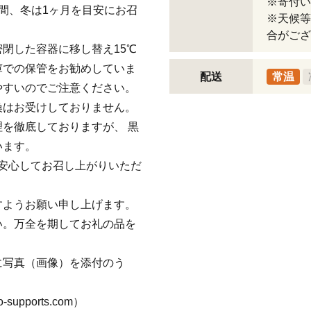
※寄付い
間、冬は1ヶ月を目安にお召
※天候等
合がござ
閉した容器に移し替え15℃
庫での保管をお勧めしていま
配送
常温
やすいのでご注意ください。
換はお受けしておりません。
を徹底しておりますが、 黒
います。
安心してお召し上がりいただ
すようお願い申し上げます。
い。万全を期してお礼の品を
に写真（画像）を添付のう
upports.com）