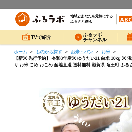
地域とあなたを元気にする
ふるさと納税
ふるラボ
TVで紹介
チャンネル
ホーム
ものから探す
お米・パン
お米
【新米 先行予約】 令和8年産米 ゆうだい21 白米 10kg 米
り お米 こめ おこめ 産地直送 送料無料 滋賀県 竜王町 ふ