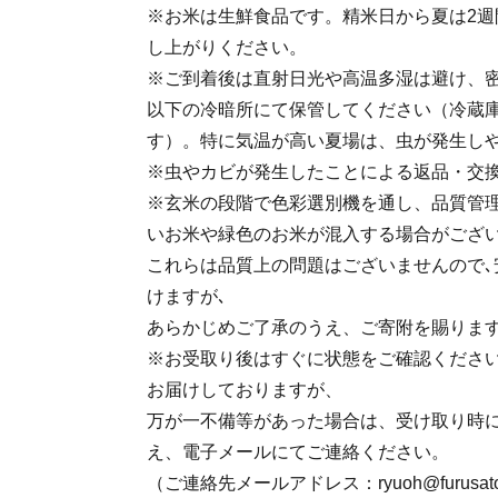
※お米は生鮮食品です。精米日から夏は2週
し上がりください。
※ご到着後は直射日光や高温多湿は避け、密
以下の冷暗所にて保管してください（冷蔵
す）。特に気温が高い夏場は、虫が発生し
※虫やカビが発生したことによる返品・交
※玄米の段階で色彩選別機を通し、品質管理
いお米や緑色のお米が混入する場合がござ
これらは品質上の問題はございませんので､
けますが､
あらかじめご了承のうえ、ご寄附を賜りま
※お受取り後はすぐに状態をご確認くださ
お届けしておりますが、
万が一不備等があった場合は、受け取り時
え、電子メールにてご連絡ください。
（ご連絡先メールアドレス：ryuoh@furusato-s