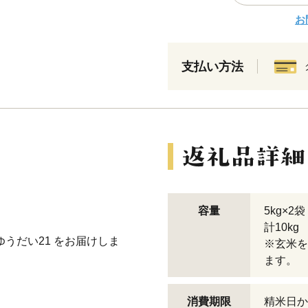
お
支払い方法
容量
5kg×2袋
計10kg
うだい21 をお届けしま
※玄米を
ます。
消費期限
精米日か