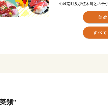
の城南町及び植木町との合併
り、平成24年4月、政令指
平成24年7月九州北部豪雨
に見舞われましたが、国内
懸命な努力により、復旧・
た。
これからも市民の皆様とと
んでみたくなる、訪れたく
たまちづくりに取り組んで
菜類"