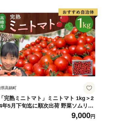
崎県高鍋町
「完熟ミニトマト」ミニトマト 1kg＞2
24年5月下旬迄に順次出荷 野菜ソムリエ
ミット アルル・リリカ共に銀賞受
9,000
円
！！(2023年11月開催)1回食べてみらん
？宮崎県 高鍋町産 産地直送 有機肥料使