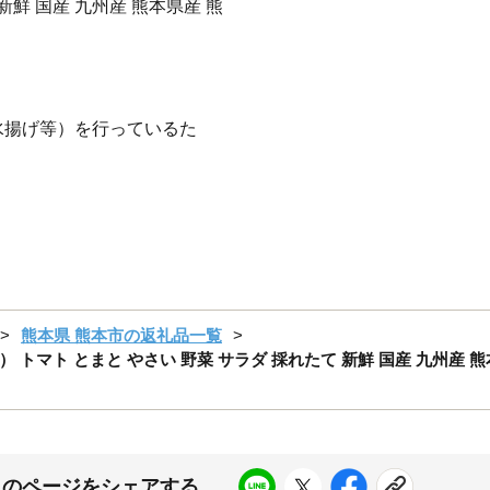
新鮮 国産 九州産 熊本県産 熊
水揚げ等）を行っているた
熊本県 熊本市の返礼品一覧
） トマト とまと やさい 野菜 サラダ 採れたて 新鮮 国産 九州産 熊
このページをシェアする