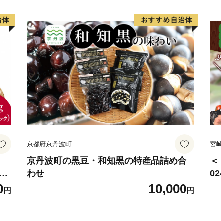
京都府京丹波町
宮
京丹波町の黒豆・和知黒の特産品詰め合
＜
椎茸
わせ
0
野
サ
0
10,000
円
円
賞
ね