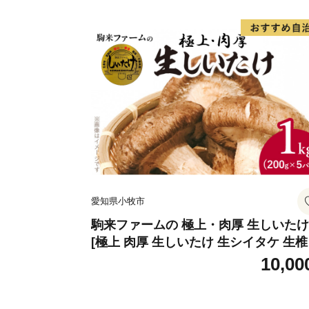
愛知県小牧市
駒来ファームの 極上・肉厚 生しいたけ
[極上 肉厚 生しいたけ 生シイタケ 生
安心 安全 国産 採れたて 新鮮 きのこ 
10,00
菜]