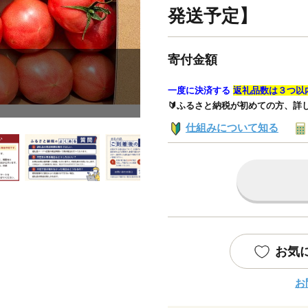
発送予定】
寄付金額
一度に決済する
返礼品数は３つ以
🔰ふるさと納税が初めての方、詳
仕組みについて知る
お気
お