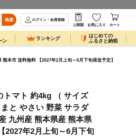
検索
ログイン・会員登録
上限額
お気に入り
カート
はじめての
ランキング
ーン
ふるさと納税
県 熊本市 送料無料 【2027年2月上旬～6月下旬発送予定】
トマト 約4kg （ サイズ
とまと やさい 野菜 サラダ
産 九州産 熊本県産 熊本県
【2027年2月上旬～6月下旬