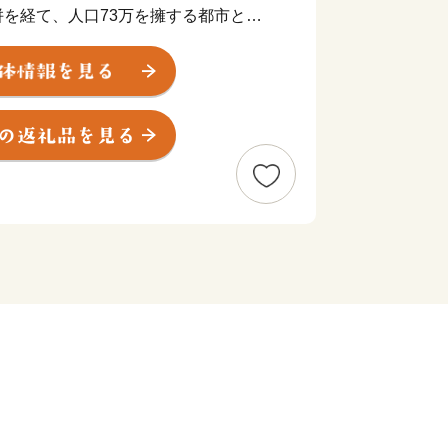
を経て、人口73万を擁する都市とな
定都市へ移行しました。
や平成28年熊本地震など、度重なる災害
外からの温かいご支援と、市民の皆様の
復興への歩みを着実に進めてまいりまし
もに、市民が住み続けたい、だれもが住
なるまち、「上質な生活都市」を目指し
まいります。