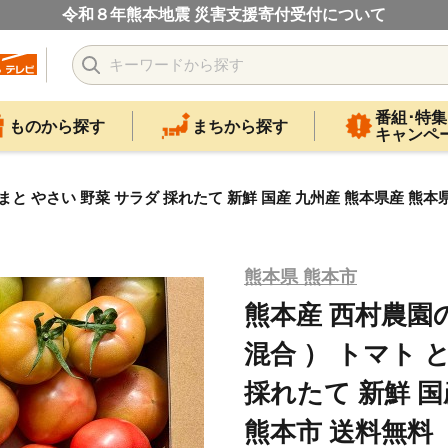
令和８年熊本地震 災害支援寄付受付について
番組･特集
ものから探す
まちから探す
キャンペ
とまと やさい 野菜 サラダ 採れたて 新鮮 国産 九州産 熊本県産 熊本
熊本県 熊本市
熊本産 西村農園の
混合 ） トマト 
採れたて 新鮮 国
熊本市 送料無料 