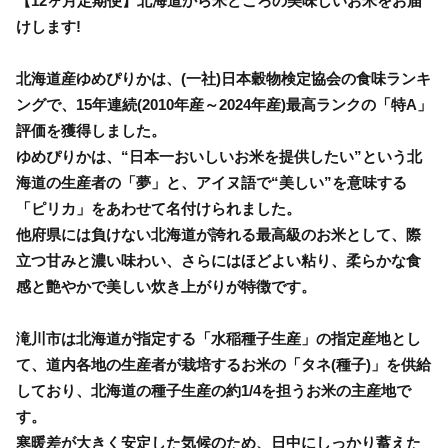
【12ヶ月定期便】北海道から米どころの美味しいお米をお届
けします!
北海道産ゆめぴりかは、(一社)日本穀物検定協会の食味ランキ
ングで、15年連続(2010年産～2024年産)最高ランクの「特A」
評価を獲得しました。
ゆめぴりかは、“日本一おいしいお米を提供したい”という北
海道の生産者の「夢」と、アイヌ語で“美しい”を意味する
「ピリカ」をあわせて名付けられました。
他府県には負けない北海道が誇れる最高級のお米として、際
立つ甘みと濃い味わい、さらにはほどよい粘り、柔らかな食
感と艶やかで美しい炊き上がりが特徴です。
滝川市は北海道が指定する「水稲種子生産」の指定産地とし
て、道内各地の生産者が栽培するお米の「タネ(種子)」を供給
しており、北海道の種子生産の約1/4を担うお米の主産地で
す。
寒暖差が大きく安定した気候のため、日中にしっかり蓄えた