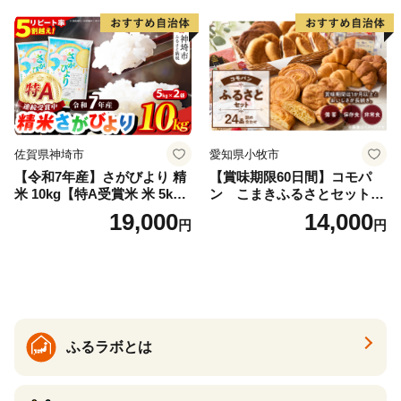
福島県 南相馬市 cu006-ae
佐賀県神埼市
愛知県小牧市
【令和7年産】さがびより 精
【賞味期限60日間】コモパ
米 10kg【特A受賞米 米 5kg×
ン こまきふるさとセット
2袋 お米 コメ こめ 国産 美味
（24個入り）／災害用備蓄
19,000
14,000
円
円
しい ブランド米 人気 ランキ
保存食 非常食 防災グッズに
ング 増田米穀】(H015224)
も
ふるラボとは