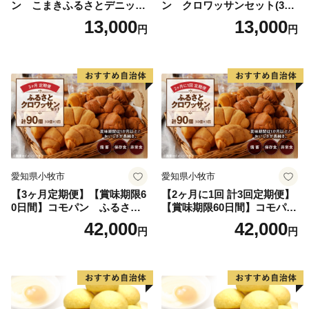
ン こまきふるさとデニッシ
ン クロワッサンセット(30
ュセット（20個入り）／災害
個入り)／災害用備蓄 保存食
13,000
13,000
円
円
用備蓄 保存食 非常食 防災グ
非常食 防災グッズにも
ッズにも
愛知県小牧市
愛知県小牧市
【3ヶ月定期便】【賞味期限6
【2ヶ月に1回 計3回定期便】
0日間】コモパン ふるさと
【賞味期限60日間】コモパ
クロワッサンセット（計90
ン ふるさとクロワッサンセ
42,000
42,000
円
円
個）／災害用備蓄 保存食 非
ット（計90個）／災害用備蓄
常食 防災グッズにも
保存食 非常食 防災グッズに
も