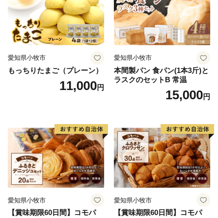
愛知県小牧市
愛知県小牧市
もっちりたまご（プレーン）
本間製パン 食パン(1本3斤)と
ラスクのセットB 常温
11,000
円
15,000
円
愛知県小牧市
愛知県小牧市
【賞味期限60日間】コモパ
【賞味期限60日間】コモパ