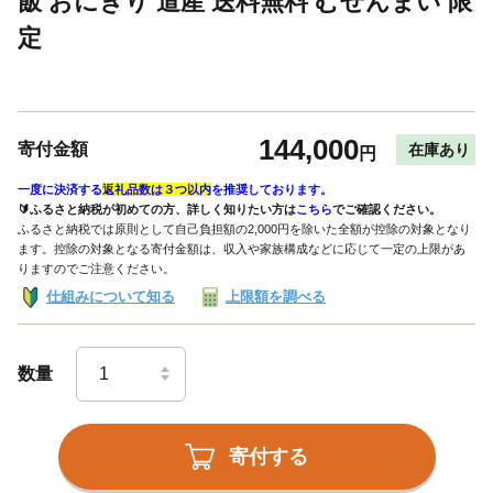
飯 おにぎり 道産 送料無料 むせんまい 限
定
144,000
寄付金額
在庫あり
円
一度に決済する
返礼品数は３つ以内
を推奨しております。
🔰ふるさと納税が初めての方、詳しく知りたい方は
こちら
でご確認ください。
ふるさと納税では原則として自己負担額の2,000円を除いた全額が控除の対象となり
ます。控除の対象となる寄付金額は、収入や家族構成などに応じて一定の上限があ
りますのでご注意ください。
仕組みについて知る
上限額を調べる
数量
寄付する