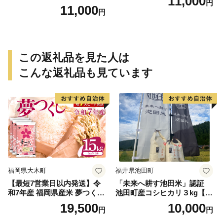
11,000
円
11,000
円
この返礼品を見た人は
こんな返礼品も見ています
福岡県大木町
福井県池田町
【最短7営業日以内発送】令
「未来へ耕す池田米」認証
和7年産 福岡県産米 夢つくし
池田町産コシヒカリ３kg【お
15kg 精米 ※北海道・沖縄・
1人様につき３セットまで】
19,500
10,000
円
円
離島は配送不可