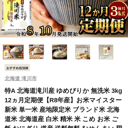
おすすめ自治体
北海道 滝川市
特A 北海道滝川産 ゆめぴりか 無洗米 3kg
12ヵ月定期便【R8年産】お米マイスター
新米 単一米 産地限定米 ブランド米 北海
道米 北海道産 白米 精米 米 こめ お米 ご