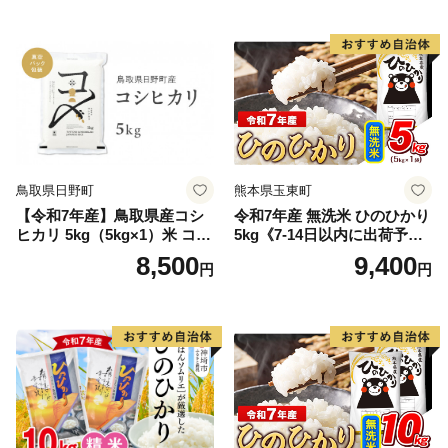
鳥取県日野町
熊本県玉東町
【令和7年産】鳥取県産コシ
令和7年産 無洗米 ひのひかり
ヒカリ 5kg（5kg×1）米 コシ
5kg《7-14日以内に出荷予定
ヒカリ こしひかり お米 白米
(土日祝除く)》コメ 米 無洗米
8,500
9,400
円
円
精米 5キロ おこめ こめ コメ
高レビュー｜人気米 熊本県
真空パック包装 真空包装 長
産米 お米 生活応援米
期保存 単一原料米 鳥取県日
野町産 Elevation