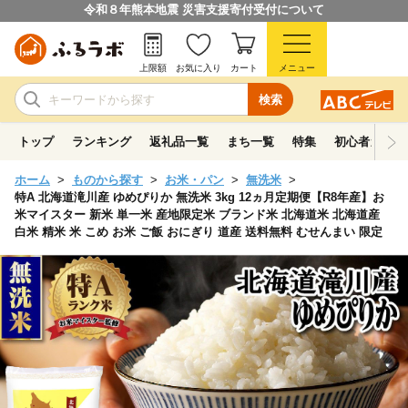
令和８年熊本地震 災害支援寄付受付について
上限額
お気に入り
カート
メニュー
検索
トップ
ランキング
返礼品一覧
まち一覧
特集
初心者ガイド
ホーム
ものから探す
お米・パン
無洗米
特A 北海道滝川産 ゆめぴりか 無洗米 3kg 12ヵ月定期便【R8年産】お
米マイスター 新米 単一米 産地限定米 ブランド米 北海道米 北海道産
白米 精米 米 こめ お米 ご飯 おにぎり 道産 送料無料 むせんまい 限定