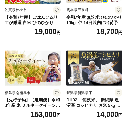
佐賀県神埼市
熊本県玉東町
【令和7年産】ごはんソムリ
令和7年産 無洗米 ひのひかり
エが厳選 白米 ひのひかり 10
10kg《7-14日以内に出荷予定
kg【神埼市産 米 お米 精米 白
(土日祝除く)》コメ 米 無洗米
19,000
18,700
円
円
米 10kg 5kg×2 ひのひかり ブ
令和7年産 高レビュー｜人気
ランド米 食味鑑定士】(H063
米 熊本県産米 お米 生活応援
164)
米
福島県南相馬市
新潟県新潟県庁
【先行予約】【定期便】令和
DH02 「無洗米」 新潟県 魚
8年産 米 ミルキークイーン
沼産 コシヒカリ お米 5kg こ
白米 45kg (5kg×9回) | ミルキ
しひかり 精米 米（お米の美
153,000
14,000
円
円
ークイーン 米5kg 福島 福島
味しい炊き方ガイド付き）
県産 福島産 精米 お米 米 コ
メ 武田ファーム サムランド