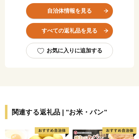
域は森林や農地などの緑に囲まれた中空知地方の中核都
市です。
自治体情報を見る
夏は30℃を越え、冬は-20℃を下回る夏と冬の寒暖の差
の激しい内陸性気候であり、降雪量は約7mと北海道内
すべての返礼品を見る
でも有数の豪雪地帯です。
滝川市の自慢は、日本有数の作付面積を誇る菜の花畑。
お気に入りに追加する
開花時の5月下旬～6月上旬には市内に菜の花の黄色いじ
ゅうたんが一面に広がり、美しい景観が魅力です。
見頃に合わせ開催される市内最大のイベント「たきかわ
菜の花まつり」は、国内外から多くの観光客が訪れま
す。
関連する返礼品 | "お米・パン"