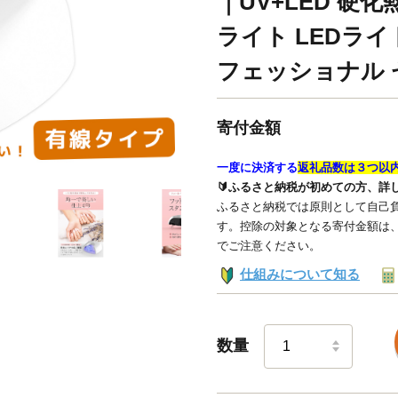
｜UV+LED 硬
ライト LEDラ
フェッショナル セ
寄付金額
一度に決済する
返礼品数は３つ以
🔰ふるさと納税が初めての方、詳
ふるさと納税では原則として自己負
す。控除の対象となる寄付金額は
でご注意ください。
仕組みについて知る
数量