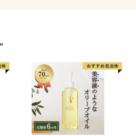
★ABCテレビのニュース情報
喜久春の「京野菜たけのこス
た！
👉「京野菜たけのこスイーツ
👉「京野菜たけのこスイーツ
"
★ほかにも魅力的な返礼品が
👉【＜天然水のビール工場
モルツ 350ml×24本
👉【＜天然水のビール工場＞京