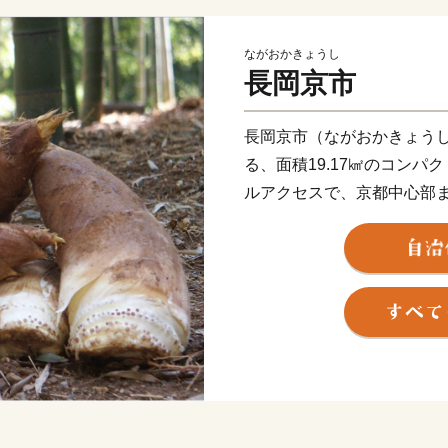
ながおかきょうし
長岡京市
長岡京市（ながおかきょう
る、面積19.17㎢のコンパ
ルアクセスで、京都中心部ま
ことができ、通勤・通学・
て世代に選ばれ続けている
一方で、市内には西山連峰
風景が広がるのんびりとし
がかつて置かれた地でもあ
最後の戦いに臨んだ「山崎
した勝龍寺城（現在は公園
史資源に彩られた街でもあ