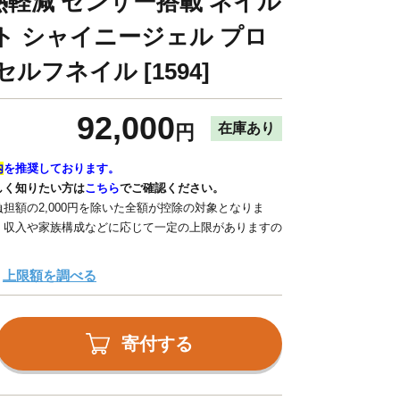
化熱軽減 センサー搭載 ネイル
イト シャイニージェル プロ
ルフネイル [1594]
92,000
在庫あり
円
内
を推奨しております。
しく知りたい方は
こちら
でご確認ください。
担額の2,000円を除いた全額が控除の対象となりま
、収入や家族構成などに応じて一定の上限がありますの
上限額を調べる
寄付する