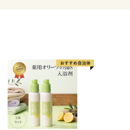
番組「news おかえり」で、菓子処
イーツ」 竹の子最中” が紹介されまし
」 竹の子最中 16個入
」 竹の子最中 12個入
たくさん‼
＞京都直送】京都産ザ・プレミアム・
都直送】金麦 350ml×24本