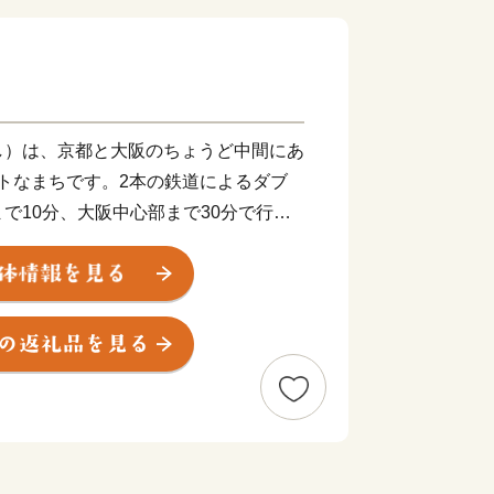
し）は、京都と大阪のちょうど中間にあ
クトなまちです。2本の鉄道によるダブ
で10分、大阪中心部まで30分で行く
お買い物にとっても便利！ 多くの子育
まちです。
をはじめとする豊かな自然が残り、田園
た雰囲気も人気の理由。「長岡京の都」
り、また、戦国一の知将「明智光秀」が
・勝龍寺城の合戦」で、最期の夜を過ご
として整備）が今も残るなど、豊かな歴
ります。