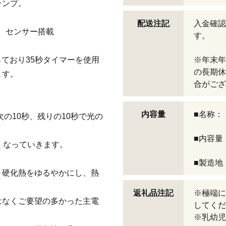
ランプ。
配送注記
入金確認
り、センサー搭載
す。
っており35秒タイマーを使用
※年末年
の長期休
ます。
合がござ
内容量
■名称：
次の10秒、残りの10秒で光の
■内容量
くなっていきます。
■製造地
、硬化熱をゆるやかにし、熱
返礼品注記
※極端に
はなくご要望の多かった主電
してくだ
※乳幼児