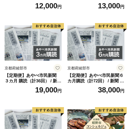
▼菊芋コーヒー：自然な甘みと香ばしさ、ノンカフェイ
ひゅうが店 宮崎県 美郷町 31
n
12,000
13,000
円
円
ap0012] BBQ 七輪 焼肉 高火
ン
力 遠赤外線 長時間 燃焼 煙少
▼スキンケア＆ヘアケア：植物エキスにこだわった自然
消臭 白炭 キャンプ バーベキ
派ケア
ュー 宮崎県 産 送料無料
▼ダレスバッグ：職人手作りの一生もの
▼西陣織の帯：熟練職人の至高の逸品
▼薔薇（ばら）：農園直送、極上の華やかな花束便
京都府綾部市
京都府綾部市
【定期便】あやべ市民新聞
【定期便】あやべ市民新聞６
３カ月 購読（計36回） / 新聞
カ月購読（計72回） / 新聞 情
情報誌 定期購読 綾部市 / 株
報誌 定期購読 綾部市 / 株式
19,000
38,000
円
円
式会社あやべ市民新聞社［B
会社あやべ市民新聞社［BSC
SCB001］
B002］