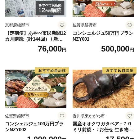
京都府綾部市
佐賀県嬉野市
【定期便】あやべ市民新聞12
コンシェルジュ50万円プラン
カ月購読（計144回） / 新聞
NZY001
情報誌 定期購読 綾部市 / 株
76,000
500,000
円
円
式会社あやべ市民新聞社［B
SCB003］
佐賀県嬉野市
香川県東かがわ市
コンシェルジュ100万円プラ
国産オオクワガタペア♂７０
ンNZY002
ミリ前後・♀お任せ 生き物生
き物