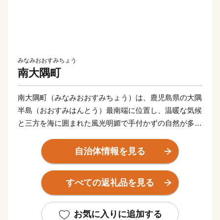
みなみおおすみちょう
南大隅町
南大隅町（みなみおおすみちょう）は、鹿児島県の大隅
半島（おおすみはんとう）最南端に位置し、温暖な気候
と三方を海に囲まれた風光明媚で手付かずの自然が多く
残る町です。
自治体情報を見る
佐多岬（さたみさき）の近くを北緯31度線が通過してお
り、エジプトのカイロ、インドのニューデリー、中国の
すべての返礼品を見る
上海等と同緯度上にあります。
南大隅町は、温暖な気候を活かした農業、畜産業、水産
お気に入りに追加する