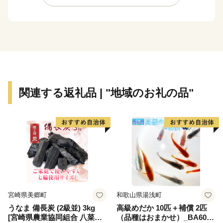
業が盛んで、南国特色のある特産品を多数揃えておりま
す。町の特産品を是非お楽しみください。
【南大隅町のおすすめ返礼品】
▼鹿児島黒牛：日本一に輝いた、最高級A5ランク和牛
▼鹿児島黒豚：鹿児島の宝・極上の旨味
▼ひかり麦豚：こだわりの詰まった独自ブランド豚
関連する返礼品 | "地域のお礼の品"
▼ねじめ黄金カンパチ：鹿児島県ブランド認定・美味
▼完熟マンゴー：とろける濃厚な甘み
▼柑橘類：甘みが強く香りよい柑橘
▼パッションフルーツ：芳醇な香りと濃厚な甘み・爽や
かな酸味
▼さつまいも：甘さが人気の紅はるか
▼日本みつばちの蜂蜜：貴重な日本みつばちの天然百花
蜜
宮崎県美郷町
和歌山県湯浅町
▼スイーツ：地元食材を使った手作りスイーツ
うなま 備長炭 (2級並) 3kg
高級めだか 10匹＋補償 2匹
▼びわ茶：国産びわの葉、ノンカフェイン
[宮崎県農業協同組合 八菜館
（品種はおまかせ）_BA6001