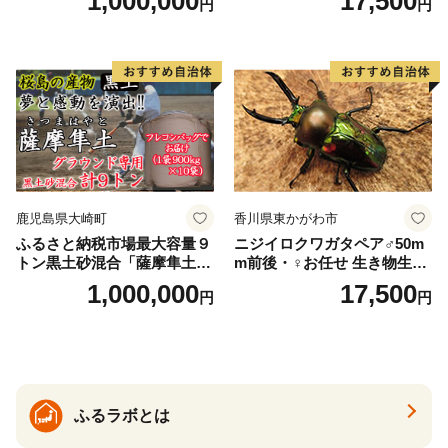
1,000,000
17,500
円
円
鹿児島県大崎町
香川県東かがわ市
ふるさと納税市場最大容量９
ニジイロクワガタペア♂50m
トン黒土砂混合「薩摩隼土」
m前後・♀お任せ 生き物生き
（夢と感動の演出のグラウン
物
1,000,000
17,500
円
円
ド用！）
ふるラボとは