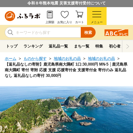
令和８年熊本地震 災害支援寄付受付について
上限額
お気に入り
カート
メニュー
検索
トップ
ランキング
返礼品一覧
まち一覧
特集
初心者ガイド
ホーム
ものから探す
地域のお礼の品
地域のお礼の品
【返礼品なしの寄附】鹿児島県南大隅町 1口:30,000円 MN-5 │鹿児島県
南大隅町 寄付 寄附 応援 支援 応援寄付金 支援寄付金 寄付のみ 返礼品
なし 返礼品なしの寄付 30,000円