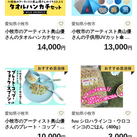
愛知県小牧市
愛知県小牧市
小牧市のアーティスト奥山優
小牧市のアーティスト奥山優
さんのタオルハンカチセット
さんの子供用UVカット傘 小
WILD ANIMALS 小牧市制70
牧市制70周年記念
14,000
13,000
円
円
周年記念
愛知県小牧市
愛知県小牧市
小牧市のアーティスト奥山優
fuu シロハラインコ・ウロコ
さんのプレート・コップ・フ
インコのごはん（400g）
ォーク・スプーン セット 小
10,000
3,000