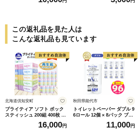
円
円
牧市制70周年記念
この返礼品を見た人は
こんな返礼品も見ています
北海道倶知安町
秋田県能代市
ブライティア ソフト ボック
トイレットペーパー ダブル 9
スティッシュ 200組 400枚 60
6ロール 12個 × 8パック ブラ
箱 日本製 まとめ買い ティッ
ンカ 再生紙 100％ 芯あり 日
16,000
11,000
円
円
シュ リサイクル 長持 防災 常
用品 消耗品 無香料 生活用品
備品 日用雑貨 消耗品 生活必
備蓄 秋田県 能代市 送料無料
需品 備蓄 ペーパー 紙 北海道
《能代製紙》