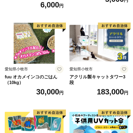
円
6,000
円
愛知県小牧市
愛知県小牧市
fuu オカメインコのごはん
アクリル製キャットタワー3
（10kg）
段
30,000
183,000
円
円