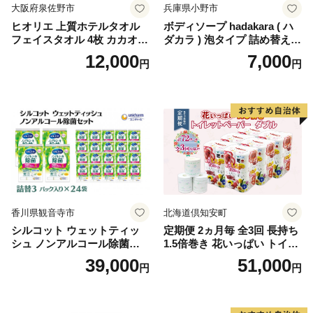
大阪府泉佐野市
兵庫県小野市
ヒオリエ 上質ホテルタオル
ボディソープ hadakara ( ハ
フェイスタオル 4枚 カカオ
ダカラ ) 泡タイプ 詰め替え 4
【タオル 泉州タオル 吸水 普
40ml×4袋 ボディーソープ 泡
12,000
7,000
円
円
段使い 無地 シンプル 日用品
ボディソープ 泡 日用品 消耗
ふわふわ ふかふか 家族 たお
品 バス用品 大容量 いい 匂い
る 一人暮らし】
ボディ 保湿 LION ライオン
泡石鹸 石鹸 兵庫 兵庫県 小野
市
香川県観音寺市
北海道倶知安町
シルコット ウェットティッ
定期便 2ヵ月毎 全3回 長持ち
シュ ノンアルコール除菌詰
1.5倍巻き 花いっぱい トイレ
替（43枚×3P）×24袋 日用品
ットペーパー ダブル 45ｍ 計
39,000
51,000
円
円
おもちゃ 拭き取り 手拭き 外
72ロール 全18種 花柄 プリン
出時 お出かけ時 食事前 緑茶
ト ハーブ 香り付き 日本製 ま
カテキン配合
とめ買い 防災 常備品 ペーパ
ー 消耗品 備蓄 送料無料 北海