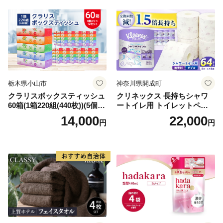
倶知安町 日用品
栃木県小山市
神奈川県開成町
クラリスボックスティッシュ
クリネックス 長持ちシャワ
60箱(1箱220組(440枚))(5個入
ートイレ用 トイレットペー
り×12セット)【1256759】
パー（ダブル）64ロール(8ロ
14,000
22,000
円
円
ール×8パック) 開成町 トイレ
ットペーパーダブル 日用品
国産 新生活 ダブル SDGs 備
蓄 防災 エコ 消耗品 生活雑貨
生活用品 無香料 トイレット
ペーパー ダブル といれっと
ぺーぱー トイレ クレシア ト
イレットペーパー [BDBH002
-1]