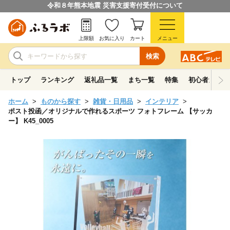
令和８年熊本地震 災害支援寄付受付について
上限額
お気に入り
カート
メニュー
検索
トップ
ランキング
返礼品一覧
まち一覧
特集
初心者ガイド
ホーム
ものから探す
雑貨・日用品
インテリア
ポスト投函／オリジナルで作れるスポーツ フォトフレーム 【サッカ
ー】 K45_0005