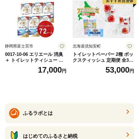
道 倶知安町 日用品
静岡県富士宮市
北海道倶知安町
0017-10-06 エリエール 消臭
トイレットペーパー 2種 ボッ
＋ トイレットティシュー し
クスティッシュ 定期便 全3
っかり香るフレッシュクリア
回 日本製 まとめ買い 防災
17,000
53,000
円
円
の香り ダブル 12ロール×6パ
常備品 日用雑貨 消耗品 生活
ック 72ロール 25m トイレ
必需品 大容量 備蓄 リサイク
ットペーパー パルプ100％ 消
ル ティッシュ ペーパー まと
臭 防臭 日用品 消耗品 備蓄
め買い 雑貨 倶知安町
ふるラボとは
はじめてのふるさと納税