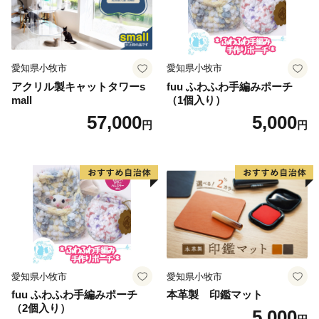
愛知県小牧市
愛知県小牧市
アクリル製キャットタワーs
fuu ふわふわ手編みポーチ
mall
（1個入り）
57,000
5,000
円
円
愛知県小牧市
愛知県小牧市
fuu ふわふわ手編みポーチ
本革製 印鑑マット
（2個入り）
5,000