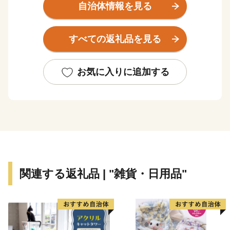
す。
自治体情報を見る
文豪「武者小路実篤」が自ら詠った詩のような世界を目
指し、実現しようとした理想郷「新しき村」。えほんと
すべての返礼品を見る
豊かな自然との出会いが子どもたちの感性を育む「木城
えほんの郷」。生涯を児童救済に捧げた「石井十次」の
精神を受け継いだ「石井記念友愛社」。自然形態を大切
お気に入りに追加する
にしながら生活に欠かせない電力を安全に生み出す揚水
式の「小丸川発電所」など、木城町は水と緑が爽やかな
自然のもと、人と人、人と自然が共生するまちです。
関連する返礼品 | "雑貨・日用品"