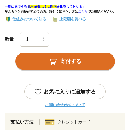
一度に決済する
返礼品数は３つ以内
を推奨しております。
🔰ふるさと納税が初めての方、詳しく知りたい方は
こちら
でご確認ください。
仕組みについて知る
上限額を調べる
数量
寄付する
お気に入りに追加する
お問い合わせについて
支払い方法
クレジットカード