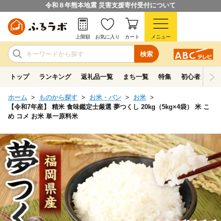
令和８年熊本地震 災害支援寄付受付について
上限額
お気に入り
カート
メニュー
検索
トップ
ランキング
返礼品一覧
まち一覧
特集
初心者ガイド
ホーム
ものから探す
お米・パン
お米
【令和7年産】 精米 食味鑑定士厳選 夢つくし 20kg（5kg×4袋） 米 こ
め コメ お米 単一原料米