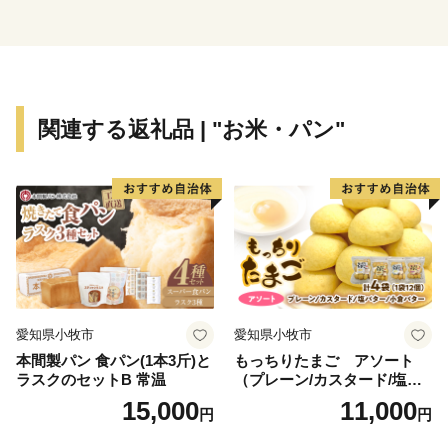
※令和元年6月以降、総務省によるふるさと納税の見直
しにより、直方市内に住所を有する方に対して返礼品の
送付はできません。何卒、ご理解のほどお願い申し上げ
ます。
関連する返礼品 | "お米・パン"
愛知県小牧市
愛知県小牧市
本間製パン 食パン(1本3斤)と
もっちりたまご アソート
ラスクのセットB 常温
（プレーン/カスタード/塩バ
ター/小倉バター）
15,000
11,000
円
円