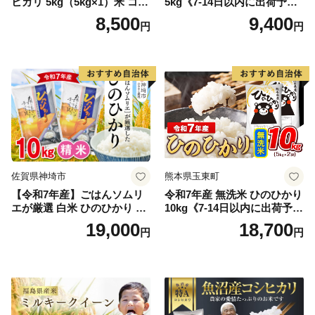
ヒカリ 5kg（5kg×1）米 コシ
5kg《7-14日以内に出荷予定
ヒカリ こしひかり お米 白米
(土日祝除く)》コメ 米 無洗米
8,500
9,400
円
円
精米 5キロ おこめ こめ コメ
高レビュー｜人気米 熊本県
真空パック包装 真空包装 長
産米 お米 生活応援米
期保存 単一原料米 鳥取県日
野町産 Elevation
佐賀県神埼市
熊本県玉東町
【令和7年産】ごはんソムリ
令和7年産 無洗米 ひのひかり
エが厳選 白米 ひのひかり 10
10kg《7-14日以内に出荷予定
kg【神埼市産 米 お米 精米 白
(土日祝除く)》コメ 米 無洗米
19,000
18,700
円
円
米 10kg 5kg×2 ひのひかり ブ
令和7年産 高レビュー｜人気
ランド米 食味鑑定士】(H063
米 熊本県産米 お米 生活応援
164)
米