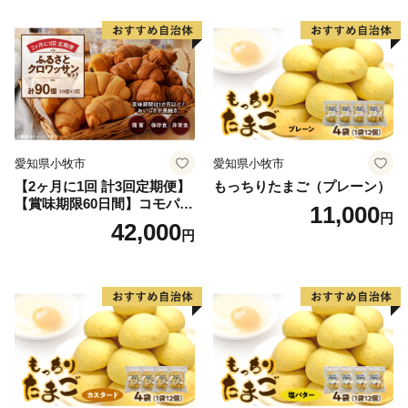
愛知県小牧市
愛知県小牧市
【2ヶ月に1回 計3回定期便】
もっちりたまご（プレーン）
【賞味期限60日間】コモパ
11,000
円
ン ふるさとクロワッサンセ
42,000
円
ット（計90個）／災害用備蓄
保存食 非常食 防災グッズに
も