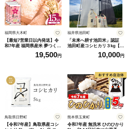
福岡県大木町
福井県池田町
【最短7営業日以内発送】令
「未来へ耕す池田米」認証
和7年産 福岡県産米 夢つくし
池田町産コシヒカリ３kg【お
15kg 精米 ※北海道・沖縄・
1人様につき３セットまで】
19,500
10,000
円
円
離島は配送不可
鳥取県日野町
熊本県玉東町
【令和7年産】鳥取県産コシ
令和7年産 無洗米 ひのひかり