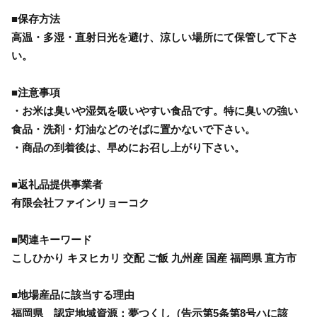
■保存方法
高温・多湿・直射日光を避け、涼しい場所にて保管して下さ
い。
■注意事項
・お米は臭いや湿気を吸いやすい食品です。特に臭いの強い
食品・洗剤・灯油などのそばに置かないで下さい。
・商品の到着後は、早めにお召し上がり下さい。
■返礼品提供事業者
有限会社ファインリョーコク
■関連キーワード
こしひかり キヌヒカリ 交配 ご飯 九州産 国産 福岡県 直方市
■地場産品に該当する理由
福岡県 認定地域資源：夢つくし（告示第5条第8号ハに該