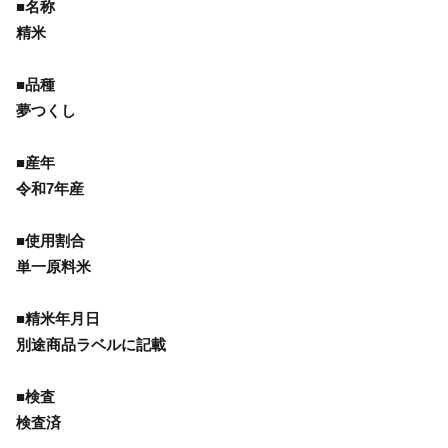
■名称
精米
■品種
夢つくし
■産年
令和7年産
■使用割合
単一原料米
■精米年月日
別途商品ラベルに記載
■検査
検査済