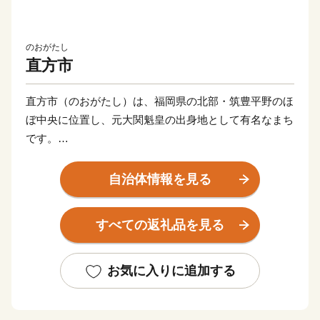
のおがたし
直方市
直方市（のおがたし）は、福岡県の北部・筑豊平野のほ
ぼ中央に位置し、元大関魁皇の出身地として有名なまち
です。
父なる福智山と母なる遠賀川に代表される豊かな自然に
自治体情報を見る
恵まれ、春には約13万本のチューリップが咲き誇りま
す。また、江戸時代は直方藩の城下町として、明治以降
すべての返礼品を見る
は石炭業や鉄工業で筑豊炭田の中心都市として栄えるな
ど、深い歴史も息づいています。
お気に入りに追加する
自然と歴史が織り成す直方市。あなたの温かいご支援
を、心よりお待ちしております。