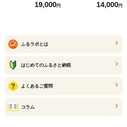
2袋 お米 コメ こめ 国産 美味
（24個入り）／災害用備蓄
19,000
14,000
円
円
しい ブランド米 人気 ランキ
保存食 非常食 防災グッズに
ング 増田米穀】(H015224)
も
ふるラボとは
はじめてのふるさと納税
よくあるご質問
コラム