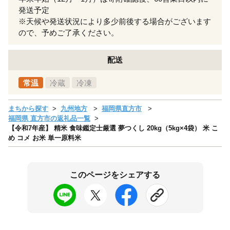
発送予定
※天候や発送状況により多少前後する場合がございます
ので、予めご了承ください。
配送
常温
冷蔵
冷凍
まちから探す
九州地方
福岡県直方市
福岡県 直方市の返礼品一覧
【令和7年産】 精米 食味鑑定士厳選 夢つくし 20kg（5kg×4袋） 米 こ
め コメ お米 単一原料米
このページをシェアする