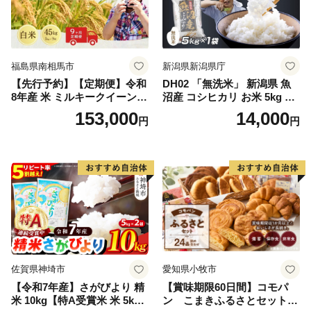
福島県南相馬市
新潟県新潟県庁
【先行予約】【定期便】令和
DH02 「無洗米」 新潟県 魚
8年産 米 ミルキークイーン
沼産 コシヒカリ お米 5kg こ
白米 45kg (5kg×9回) | ミルキ
しひかり 精米 米（お米の美
153,000
14,000
円
円
ークイーン 米5kg 福島 福島
味しい炊き方ガイド付き）
県産 福島産 精米 お米 米 コ
メ 武田ファーム サムランド
福島県 南相馬市 cu006-ae
佐賀県神埼市
愛知県小牧市
【令和7年産】さがびより 精
【賞味期限60日間】コモパ
米 10kg【特A受賞米 米 5kg×
ン こまきふるさとセット