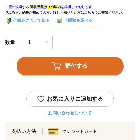
一度に決済する
返礼品数は３つ以内
を推奨しております。
🔰ふるさと納税が初めての方、詳しく知りたい方は
こちら
でご確認ください。
仕組みについて知る
上限額を調べる
数量
寄付する
お気に入りに追加する
お問い合わせについて
支払い方法
クレジットカード