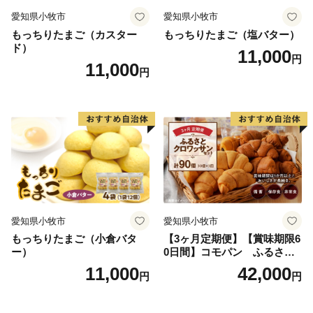
愛知県小牧市
愛知県小牧市
もっちりたまご（カスター
もっちりたまご（塩バター）
ド）
11,000
円
11,000
円
愛知県小牧市
愛知県小牧市
もっちりたまご（小倉バタ
【3ヶ月定期便】【賞味期限6
ー）
0日間】コモパン ふるさと
クロワッサンセット（計90
11,000
42,000
円
円
個）／災害用備蓄 保存食 非
常食 防災グッズにも