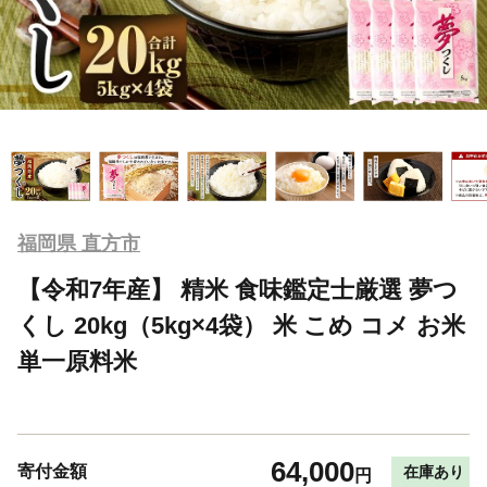
福岡県 直方市
【令和7年産】 精米 食味鑑定士厳選 夢つ
くし 20kg（5kg×4袋） 米 こめ コメ お米
単一原料米
64,000
寄付金額
在庫あり
円