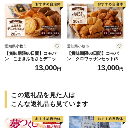
愛知県小牧市
愛知県小牧市
【賞味期限60日間】コモパ
【賞味期限60日間】コモパ
ン こまきふるさとデニッシ
ン クロワッサンセット(30
ュセット（20個入り）／災害
個入り)／災害用備蓄 保存食
13,000
13,000
円
円
用備蓄 保存食 非常食 防災グ
非常食 防災グッズにも
ッズにも
この返礼品を見た人は
こんな返礼品も見ています