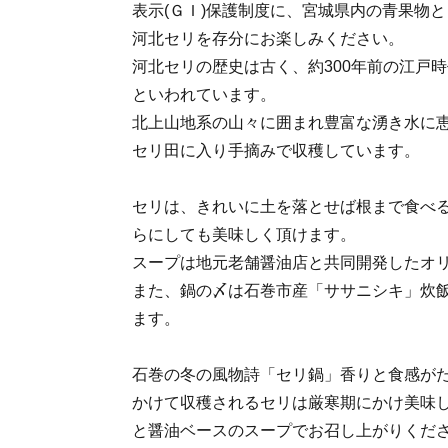
表示(ＧＩ)保護制度に、宮城県内の青果物
河北セリを存分にお楽しみください。
河北セリの歴史は古く、約300年前の江戸
といわれています。
北上山地系の山々に囲まれ豊富な湧き水に
セリ田に入り手摘みで収穫しています。
セリは、きれいに土を落とせば根まで食べ
らにしても美味しく頂けます。
スープは地元老舗醤油店と共同開発したオ
また、鍋の〆は石巻市産「ササニシキ」炊
ます。
石巻の冬の風物詩「セリ鍋」香りと食感がた
かけて収穫されるセリは厳寒期にかけ美味
と醤油ベースのスープでお召し上がりくだ