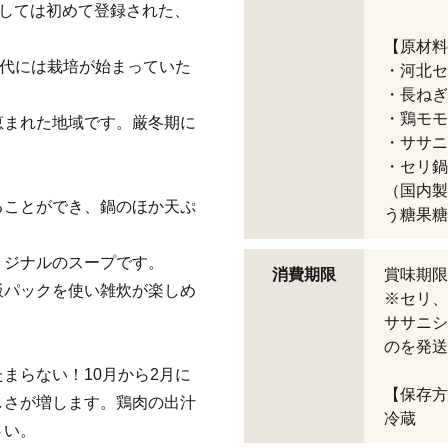
としては初めて登録された、
【原材料
時代には栽培が始まっていた
・河北セ
・長ねぎ
・鶏モモ
恵まれた地域です。厳冬期に
・ササニ
・セリ鍋
（国内製
ることができ、鍋のほか天ぷ
う糖果糖
リジナルのスープです。
消費期限
賞味期限
飯パックを使い雑炊が楽しめ
※セリ、
ササニシ
のを発送
まらない！10月から2月に
【保存方
しさが増します。鶏肉の出汁
冷蔵
さい。