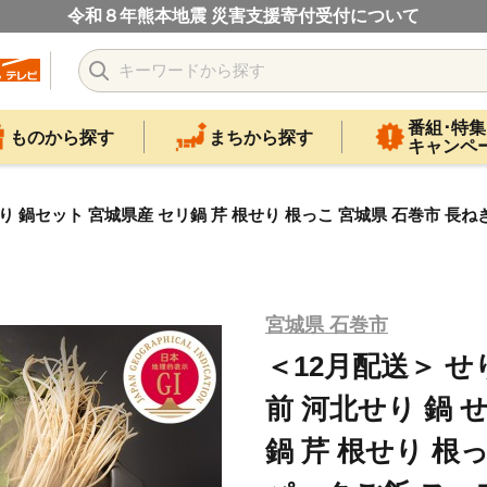
令和８年熊本地震 災害支援寄付受付について
番組･特集
ものから探す
まちから探す
キャンペ
せり 鍋セット 宮城県産 セリ鍋 芹 根せり 根っこ 宮城県 石巻市 長ね
宮城県 石巻市
＜12月配送＞ せ
前 河北せり 鍋 
鍋 芹 根せり 根