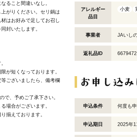
になること間違いなし。
小麦
アレルギー
し上がりください。セリ鍋は
品目
具材はお好みで足してお召し
を同封いたします。
事業者
JAいし
返礼品ID
6679472
す。
期限が短くなっております。
定等ございましたら、備考欄
すので、予めご了承下さい。
まる場合がございます。
申込条件
何度も申
切り揃えております。
申込期日
2025年