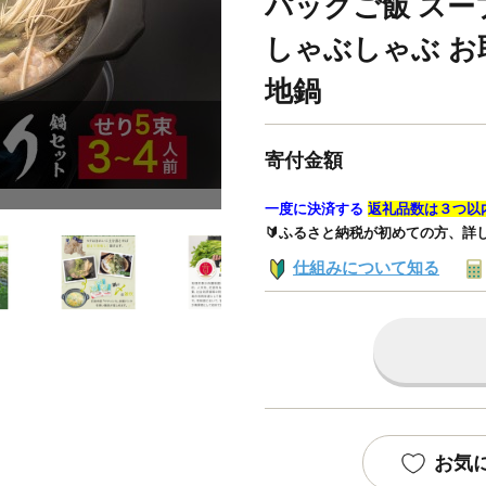
パックご飯 スープ
しゃぶしゃぶ お
地鍋
寄付金額
一度に決済する
返礼品数は３つ以
🔰ふるさと納税が初めての方、詳
仕組みについて知る
お気