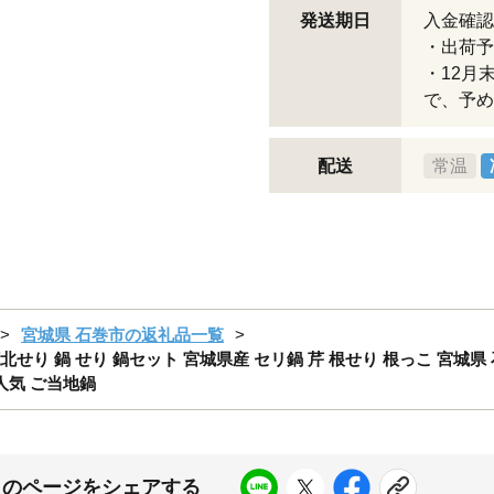
発送期日
入金確認
・出荷予
・12月
で、予め
配送
常温
宮城県 石巻市の返礼品一覧
河北せり 鍋 せり 鍋セット 宮城県産 セリ鍋 芹 根せり 根っこ 宮城県
人気 ご当地鍋
このページをシェアする