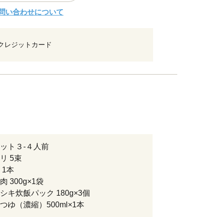
問い合わせについて
クレジットカード
ット３-４人前
リ 5束
 1本
 300g×1袋
シキ炊飯パック 180g×3個
つゆ（濃縮）500ml×1本