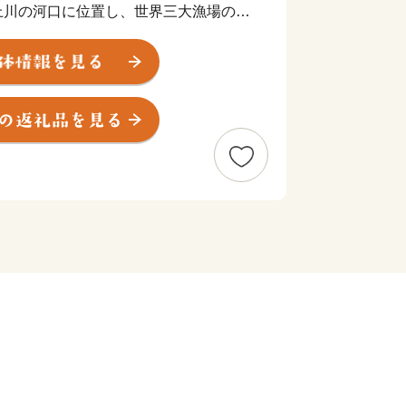
上川の河口に位置し、世界三大漁場の一
る海のまちです。
る地形であり、また世界有数の植物プラ
ことから、かき、ほや、帆立などがおい
様な自然や、石ノ森萬画館をはじめとし
的な被害を受けた地元産業でしたが、全
け、魅力的な特産品をお届けできるまで
だき、応援いただけますと幸いです。