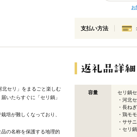
お
支払い方法
河北セリ」をまるごと楽しむ
容量
セリ鍋セ
、届いたらすぐに「セリ鍋」
・河北セ
・長ねぎ
で栽培が難しくなっており、
・鶏モモ肉
・ササニ
・セリ鍋
食品の名称を保護する地理的