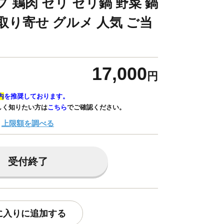
 鶏肉 セリ セリ鍋 野菜 鍋
取り寄せ グルメ 人気 ご当
17,000
円
内
を推奨しております。
しく知りたい方は
こちら
でご確認ください。
上限額を調べる
受付終了
に入りに追加する