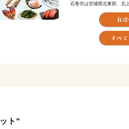
石巻市は宮城県北東部、北
つ、三陸・金華山沖を有す
海岸沿いは多様な魚が集ま
ンクトンの発生地でもある
しく育ちます。
山・川・海・島といった多
た文化資源も豊富です。
東日本大震災で一度は壊滅
国の皆様からのご支援を受
に復興しました。
石巻市の魅力を知っていた
セット"