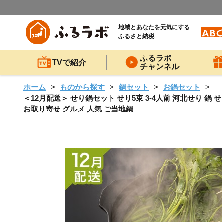
地域とあなたを元気にする
ふるさと納税
ふるラボ
TVで紹介
チャンネル
ホーム
ものから探す
鍋セット
お鍋セット
＜12月配送＞ せり鍋セット せり5束 3-4人前 河北せり 鍋 
お取り寄せ グルメ 人気 ご当地鍋