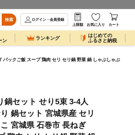
検索
ログイン・会員登録
上限額
お気に入り
カート
はじめての
ランキング
ーン
ふるさと納税
ぎ パックご飯 スープ 鶏肉 セリ セリ鍋 野菜 鍋 しゃぶしゃぶ
り鍋セット せり5束 3-4人
せり 鍋セット 宮城県産 セリ
っこ 宮城県 石巻市 長ねぎ