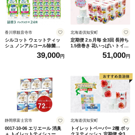
香川県観音寺市
北海道倶知安町
シルコット ウェットティッ
定期便 2ヵ月毎 全3回 長持ち
シュ ノンアルコール除菌詰
1.5倍巻き 花いっぱい トイレ
替（43枚×3P）×24袋 日用品
ットペーパー ダブル 45ｍ 計
39,000
51,000
円
円
おもちゃ 拭き取り 手拭き 外
72ロール 全18種 花柄 プリン
出時 お出かけ時 食事前 緑茶
ト ハーブ 香り付き 日本製 ま
カテキン配合
とめ買い 防災 常備品 ペーパ
ー 消耗品 備蓄 送料無料 北海
道 倶知安町 日用品
静岡県富士宮市
北海道倶知安町
0017-10-06 エリエール 消臭
トイレットペーパー 2種 ボッ
＋ トイレットティシュー し
クスティッシュ 定期便 全3