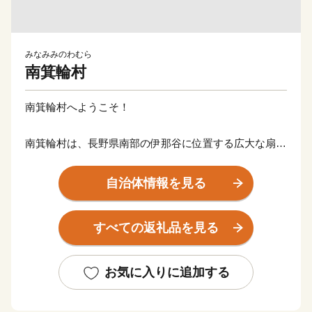
みなみみのわむら
南箕輪村
南箕輪村へようこそ！
南箕輪村は、長野県南部の伊那谷に位置する広大な扇状
地にあり、村内からは南アルプスと中央アルプスの美し
い姿を望むことができます。長野県内で唯一、｢人口が
自治体情報を見る
増えつづける村｣であり、また、全国で唯一、｢保育園、
小学校、中学校、高校、短期大学、大学、大学院があ
すべての返礼品を見る
り、中でも農業高校、大学農学部がある村｣として知ら
れます。緑豊かな自然環境と住みよい気候風土のもと、
約100haの平地林を有する大芝高原を中心に農・工・
お気に入りに追加する
商・住宅地が調和のとれた発展を続けております。