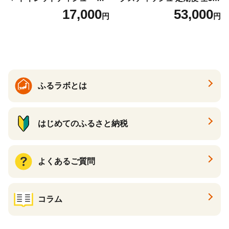
っかり香るフレッシュクリア
回 日本製 まとめ買い 防災
17,000
53,000
円
円
の香り ダブル 12ロール×6パ
常備品 日用雑貨 消耗品 生活
ック 72ロール 25m トイレ
必需品 大容量 備蓄 リサイク
ットペーパー パルプ100％ 消
ル ティッシュ ペーパー まと
臭 防臭 日用品 消耗品 備蓄
め買い 雑貨 倶知安町
ふるラボとは
はじめてのふるさと納税
よくあるご質問
コラム