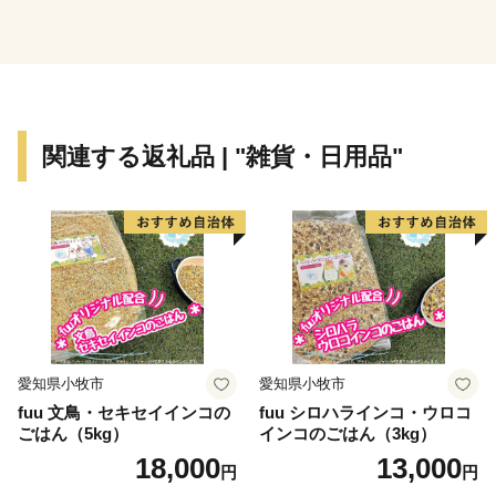
「大芝高原まつり」や「イルミネーションフェスティバ
ル」、「中央アルプス経ヶ岳ラウンドトレイル」、天然
温泉「大芝の湯」や農産物加工直売施設「味工房」な
ど、魅力いっぱいの南箕輪村へどうぞお越しください。
関連する返礼品 | "雑貨・日用品"
愛知県小牧市
愛知県小牧市
fuu 文鳥・セキセイインコの
fuu シロハラインコ・ウロコ
ごはん（5kg）
インコのごはん（3kg）
18,000
13,000
円
円