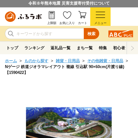
令和８年熊本地震 災害支援寄付受付について
上限額
お気に入り
カート
メニュー
検索
トップ
ランキング
返礼品一覧
まち一覧
特集
初心者ガイド
ホーム
ものから探す
雑貨・日用品
その他雑貨・日用品
Nゲージ 鉄道ジオラマレイアウト 複線 引込駅 90×60cm(片渡り線)
【1590422】