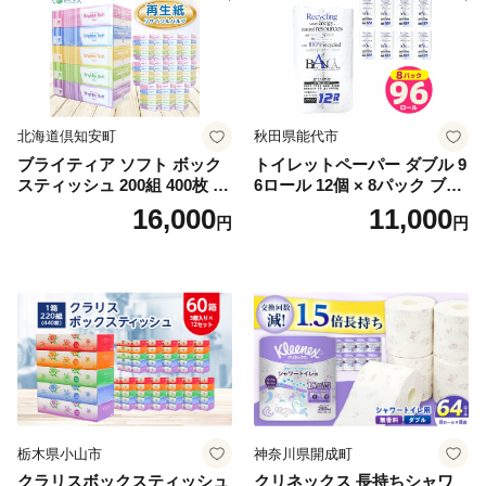
北海道倶知安町
秋田県能代市
ブライティア ソフト ボック
トイレットペーパー ダブル 9
スティッシュ 200組 400枚 60
6ロール 12個 × 8パック ブラ
箱 日本製 まとめ買い ティッ
ンカ 再生紙 100％ 芯あり 日
16,000
11,000
円
円
シュ リサイクル 長持 防災 常
用品 消耗品 無香料 生活用品
備品 日用雑貨 消耗品 生活必
備蓄 秋田県 能代市 送料無料
需品 備蓄 ペーパー 紙 北海道
《能代製紙》
倶知安町 日用品
栃木県小山市
神奈川県開成町
クラリスボックスティッシュ
クリネックス 長持ちシャワ