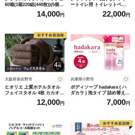
60箱(1箱220組(440枚))(5個入
ートイレ用 トイレットペー
り×12セット)【1256759】
パー（ダブル）64ロール(8ロ
14,000
22,000
円
円
ール×8パック) 開成町 トイレ
ットペーパーダブル 日用品
国産 新生活 ダブル SDGs 備
蓄 防災 エコ 消耗品 生活雑貨
生活用品 無香料 トイレット
ペーパー ダブル といれっと
ぺーぱー トイレ クレシア ト
イレットペーパー [BDBH002
-1]
大阪府泉佐野市
兵庫県小野市
ヒオリエ 上質ホテルタオル
ボディソープ hadakara ( ハ
フェイスタオル 4枚 カカオ
ダカラ ) 泡タイプ 詰め替え 4
【タオル 泉州タオル 吸水 普
40ml×4袋 ボディーソープ 泡
12,000
7,000
円
円
段使い 無地 シンプル 日用品
ボディソープ 泡 日用品 消耗
ふわふわ ふかふか 家族 たお
品 バス用品 大容量 いい 匂い
る 一人暮らし】
ボディ 保湿 LION ライオン
泡石鹸 石鹸 兵庫 兵庫県 小野
市