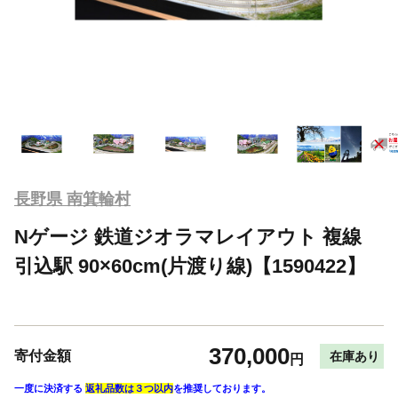
長野県 南箕輪村
Nゲージ 鉄道ジオラマレイアウト 複線
引込駅 90×60cm(片渡り線)【1590422】
370,000
寄付金額
在庫あり
円
一度に決済する
返礼品数は３つ以内
を推奨しております。