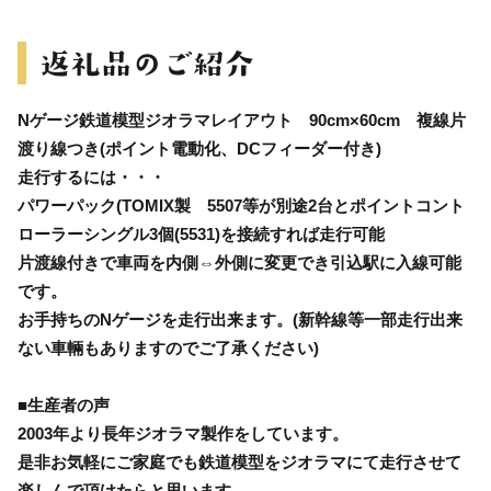
Nゲージ鉄道模型ジオラマレイアウト 90cm×60cm 複線片
渡り線つき(ポイント電動化、DCフィーダー付き)
走行するには・・・
パワーパック(TOMIX製 5507等が別途2台とポイントコント
ローラーシングル3個(5531)を接続すれば走行可能
片渡線付きで車両を内側⇔外側に変更でき引込駅に入線可能
です。
お手持ちのNゲージを走行出来ます。(新幹線等一部走行出来
ない車輛もありますのでご了承ください)
■生産者の声
2003年より長年ジオラマ製作をしています。
是非お気軽にご家庭でも鉄道模型をジオラマにて走行させて
楽しんで頂けたらと思います。