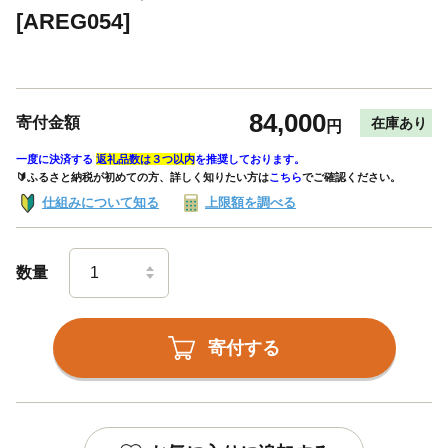
[AREG054]
84,000
寄付金額
在庫あり
円
一度に決済する
返礼品数は３つ以内
を推奨しております。
🔰ふるさと納税が初めての方、詳しく知りたい方は
こちら
でご確認ください。
仕組みについて知る
上限額を調べる
数量
寄付する