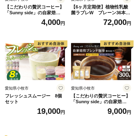
【こだわりの贅沢コーヒー】
【6ヶ月定期便】植物性乳酸
「Sunny side」の自家焙煎珈
菌ラブレW プレーン36本
琲ストロングブレンド（100
（計216本）
4,000
72,000
円
円
g）
愛知県小牧市
愛知県小牧市
フレッシュスムージー 8個
【こだわりの贅沢コーヒー】
セット
「Sunny side」の自家焙煎珈
琲ブレンド珈琲飲み比べセッ
19,000
9,000
円
円
ト（300g）