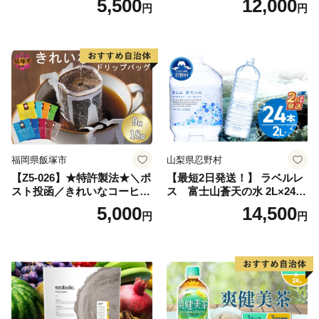
5,500
12,000
円
円
ン】
備品 おちゃ ocha 茶葉 緑茶
飲料 飲み物 八女 茶 日本茶
深むし茶 深蒸し 訳あり お茶
っぱ tea 八女茶 お手軽 簡単
小分け お土産 お取り寄せ グ
ルメ 福岡 九州 福岡県 国産
日本 ふかむし茶 ふかむし 家
庭用 自宅用 ちゃ りょくちゃ
ふかむしちゃ 急須 甘み 川崎
町 送料無料
福岡県飯塚市
山梨県忍野村
【Z5-026】★特許製法★＼ポ
【最短2日発送！】 ラベルレ
スト投函／きれいなコーヒー
ス 富士山蒼天の水 2L×24本
ドリップバッグ9種セット(18
（4ケース）※離島不可 天然
5,000
14,500
円
円
袋)ゆうパケットでお届け！
水 ミネラルウォーター 水 ペ
ットボトル 2000ml バナジウ
ム天然水 飲料水 軟水 鉱水 国
産 シリカ ミネラル 美容 備蓄
防災 長期保存 富士山 山梨県
忍野村