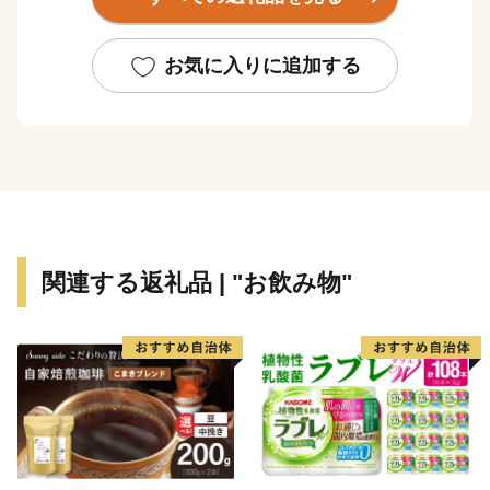
古くから北部九州の各地を結ぶ交通の要衝として栄
え、江戸時代には幕府直轄地・天領として西国筋郡代が
お気に入りに追加する
置かれるなど、九州の政治・経済・文化の中心地として
発展しました。当時は歴史的な町並みや伝統文化は今な
お脈々と受け継がれており、私塾「咸宜園」や塾と共生
したまち「豆田町」等が教育遺産群として日本遺産に認
定されているほか、「日田祇園の曳山行事」はユネスコ
無形文化財に登録されています。
関連する返礼品 | "お飲み物"