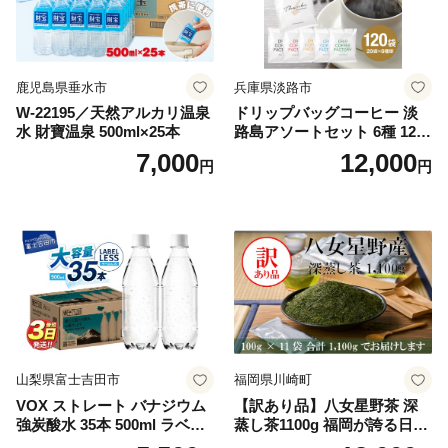
鹿児島県垂水市
兵庫県淡路市
W-22195／天然アルカリ温泉
ドリップバッグコーヒー 淡
水 財寶温泉 500ml×25本
路島アソートセット 6種 120
袋 飲み比べ コーヒー
7,000
12,000
円
円
山梨県富士吉田市
福岡県川崎町
VOX ストレート バナジウム
【訳あり品】八女星野茶 深
強炭酸水 35本 500ml ラベル
蒸し茶1100g 福岡が誇る日本
レス【富士吉田市限定カート
茶_ 訳アリ 常温 お茶 茶袋 常