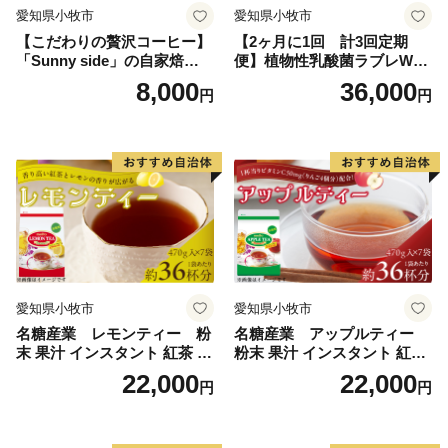
愛知県小牧市
愛知県小牧市
【こだわりの贅沢コーヒー】
【2ヶ月に1回 計3回定期
「Sunny side」の自家焙煎珈
便】植物性乳酸菌ラブレW
琲こまきブレンド（200g）
プレーン36本（計108本）
8,000
36,000
円
円
愛知県小牧市
愛知県小牧市
名糖産業 レモンティー 粉
名糖産業 アップルティー
末 果汁 インスタント 紅茶 ビ
粉末 果汁 インスタント 紅茶
タミンC 袋 ロングセラー 粉
ティー ビタミンC 袋 ロング
22,000
22,000
円
円
末飲料 粉末茶 簡単 手軽 ホッ
セラー 粉末飲料 粉末茶 簡単
ト アイス
手軽 ホット アイス