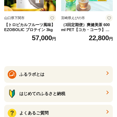
山口県下関市
宮崎県えびの市
【トロピカルフルーツ風味】
（3回定期便）爽健美茶 600
EZOBOLIC プロテイン 3kg
ml PET【コカ・コーラ】ペ
ットボトル 1ケース(24本) 定
57,000
22,800
円
円
期便 3回(72本) セット お茶
カフェインゼロ ノンカフェ
イン ハトムギ ブレンド茶 宮
崎県 えびの市 送料無料
ふるラボとは
はじめてのふるさと納税
よくあるご質問