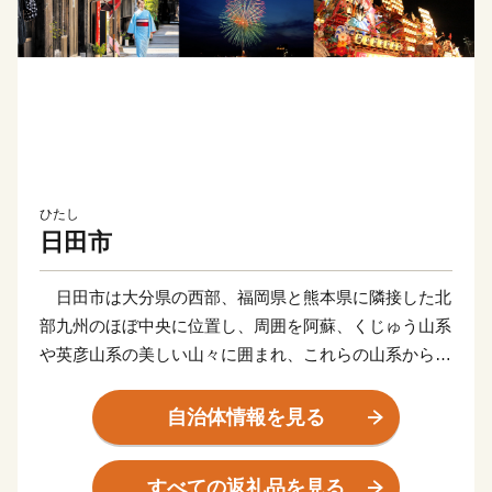
ひたし
日田市
日田市は大分県の西部、福岡県と熊本県に隣接した北
部九州のほぼ中央に位置し、周囲を阿蘇、くじゅう山系
や英彦山系の美しい山々に囲まれ、これらの山系から流
れ出る豊富な水が合流する日田盆地と緑豊かな森林や丘
陵地で市域が形成されています。気候は、内陸特有の性
自治体情報を見る
質から寒暖の差が大きく、雨量も多いことから、四季の
移ろいがはっきりしているといった特徴があります。
すべての返礼品を見る