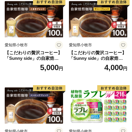
愛知県小牧市
愛知県小牧市
【こだわりの贅沢コーヒー】
【こだわりの贅沢コーヒー】
「Sunny side」の自家焙煎珈
「Sunny side」の自家焙煎珈
琲こまきブレンド（100g）
琲サニーブレンド（100g）
5,000
4,000
円
円
愛知県小牧市
愛知県小牧市