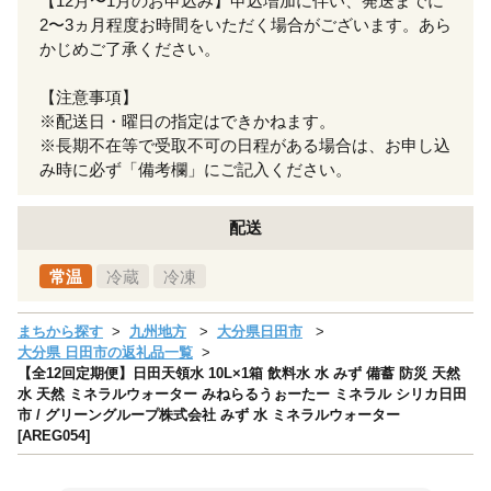
【12月〜1月のお申込み】申込増加に伴い、発送までに
2〜3ヵ月程度お時間をいただく場合がございます。あら
かじめご了承ください。
【注意事項】
※配送日・曜日の指定はできかねます。
※長期不在等で受取不可の日程がある場合は、お申し込
み時に必ず「備考欄」にご記入ください。
配送
常温
冷蔵
冷凍
まちから探す
九州地方
大分県日田市
大分県 日田市の返礼品一覧
【全12回定期便】日田天領水 10L×1箱 飲料水 水 みず 備蓄 防災 天然
水 天然 ミネラルウォーター みねらるうぉーたー ミネラル シリカ日田
市 / グリーングループ株式会社 みず 水 ミネラルウォーター
[AREG054]