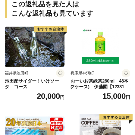
この返礼品を見た人は
こんな返礼品も見ています
福井県池田町
兵庫県神河町
池田産サイダー！いけソー
おーいお茶緑茶280ml 48本
ダ コース
(2ケース) 伊藤園【123317
3】
20,000
15,000
円
円