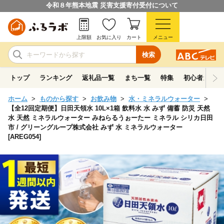
令和８年熊本地震 災害支援寄付受付について
上限額
お気に入り
カート
メニュー
検索
トップ
ランキング
返礼品一覧
まち一覧
特集
初心者ガイド
ホーム
ものから探す
お飲み物
水・ミネラルウォーター
【全12回定期便】日田天領水 10L×1箱 飲料水 水 みず 備蓄 防災 天然
水 天然 ミネラルウォーター みねらるうぉーたー ミネラル シリカ日田
市 / グリーングループ株式会社 みず 水 ミネラルウォーター
[AREG054]