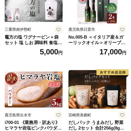
三重県南伊勢町
鹿児島県日置市
竈方の塩 ワグナービン＋袋
No.005-B ＜イタリア産＆ガ
セット 塩 しお 調味料 食塩
ーリックオイル＞オリーブオ
天然 ミネラル 調味料 ソルト
イルセット(200ml×2本) 日置
5,000
17,000
円
円
salt 料理 味付 おにぎり 三重
市 特産品 調味料 油 エキスト
県 南伊勢 伊勢 志摩 5000円 5
ラバージン オリーブ セット
000円以下 五千円
ガーリック【鹿児島オリー
ブ】
鹿児島県出水市
宮崎県美郷町
i700-01 《業務用・訳あり》
だしパック うまみだし 野菜
ヒマラヤ岩塩ピンクパウダー
だし 2セット 合計256g(8g×8