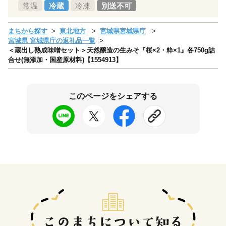
常温
冷蔵
冷凍
別送不可
まちから探す
東北地方
宮城県宮城県庁
宮城県 宮城県庁の返礼品一覧
＜蔵出し熟成味噌セット＞天然醸造の生みそ『桜×2・粋×1』各750g詰
合せ(無添加・国産原材料)【1554913】
このページをシェアする