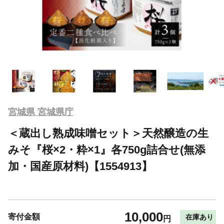
宮城県 宮城県庁
＜蔵出し熟成味噌セット＞天然醸造の生
みそ『桜×2・粋×1』各750g詰合せ(無添
加・国産原材料)【1554913】
10,000
寄付金額
在庫あり
円