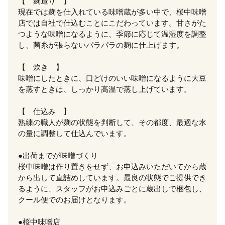
【 麹造り 】
現在では麹を仕入れている味噌蔵が多い中で、桜中味噌
店では自社で仕込むことにこだわっています。甘さがた
つような味噌になるように、季節に応じて温湿度を調整
し、菌糸が張らないパラパラの麹に仕上げます。
【 炊き 】
味噌にしたときに、口どけのいい味噌になるように大豆
を蒸すときは、しっかり高温で蒸し上げています。
【 仕込み 】
熟練の職人が麹の状態を判断して、その都度、最適な水
の量に調整して仕込んでいます。
●出荷までが味噌づくり
桜中味噌は作り置きをせず、お申込みいただいてから蔵
から出して直詰めしています。最良の状態でご提供でき
るように、スタッフがお申込みごとに蔵出しで梱包し、
クール便でのお届けとなります。
●桜中味噌店