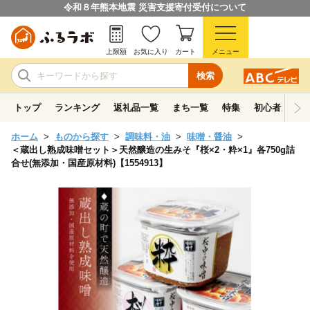
令和８年熊本地震 災害支援寄付受付について
上限額
お気に入り
カート
メニュー
検索
トップ
ランキング
返礼品一覧
まち一覧
特集
初心者ガイド
ホーム
ものから探す
調味料・油
味噌・醤油
＜蔵出し熟成味噌セット＞天然醸造の生みそ『桜×2・粋×1』各750g詰
合せ(無添加・国産原材料)【1554913】