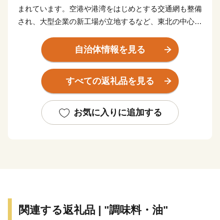
まれています。空港や港湾をはじめとする交通網も整備
され、大型企業の新工場が立地するなど、東北の中心と
してますます重要な役割が期待されています。
東日本大震災により甚大な被害を受けましたが、再生と
自治体情報を見る
さらなる発展につながる「創造的な復興」に向けた取り
組みを推進し、県民の皆さんと力を合わせ、魅力ある宮
すべての返礼品を見る
城を築いてまいります。
お気に入りに追加する
関連する返礼品 | "調味料・油"