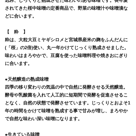
込み、じっくりと熟成させた味わいのある味噌です。長年愛
されてきた桜中味噌の定番商品で、野菜の味噌汁や味噌漬な
どに合います。
【 粋 】
粋は、大粒大豆ミヤギシロメと宮城県産米の麹をふんだんに
(「桜」の2倍)使い、丸一年かけてじっくり熟成させました。
味わいはまろやかで、豆腐を使った味噌料理や焼きおにぎり
に合います。
●天然醸造の熟成味噌
四季の移り変わりの気温の中で自然に発酵させる天然醸造。
酵母や乳酸菌を入れて人工的に短期間で発酵を促進させるこ
となく、自然の状態で発酵させています。じっくりとおよそ1
年の時間をかけて味噌を熟成する事で甘みが増し、まろやか
で自然な味わい深い味噌になります。
●生きている味噌