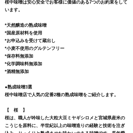
桜中味噌は安心安全でお客様に価値のある7つのお約束をして
います。
*天然醸造の熟成味噌
*国産原材料を使用
*お申込みを受けて蔵出し
*小麦不使用のグルテンフリー
*保存料無添加
*化学調味料無添加
*酒精無添加
●熟成味噌3選
桜中味噌店で人気の定番2種の熟成味噌をご紹介します。
【 桜 】
桜は、職人が吟味した大粒大豆ミヤギシロメと宮城県産米の
こうじを原料に、半世紀以上の味噌造りの経験と技術を注ぎ