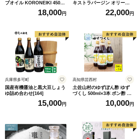
ブオイル KORONEIKI 450g
キストラバージン オリーブ
[筑前たなか油屋 福岡県 筑紫
オイル シングル 2本 セット
18,000
22,000
円
円
野市 21760403] 油 食用油 オ
オーガニック 調味料 油 オリ
リーブ油
ーブ油 食用油 ギフト
兵庫県多可町
高知県芸西村
国産有機醤油と黒大豆しょう
土佐山村のゆずぽん酢 ゆず
ゆ詰め合わせ[164]
づくし 500ml×3本 ポン酢 ポ
ンズ ゆず 柚子 調味料 さっぱ
15,000
10,000
円
円
り 美味しい おいしい 鍋 しゃ
ぶしゃぶ 冷奴 魚料理 蒸し料
理 ドレッシング セット