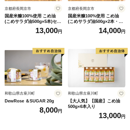
京都府長岡京市
京都府長岡京市
国産米糠100%使用 こめ油
国産米糠100%使用 こめ油
(こめサラダ油500g×5本)セッ
(こめサラダ油500g×2本・こ
ト [1574]
め胚芽油500g×3本)セット [1
13,000
14,000
円
円
573]
和歌山県古座川町
和歌山県古座川町
DewRose ＆SUGAR 20g
【大人気】【国産】こめ油
500g×6本入り
8,000
円
13,000
円