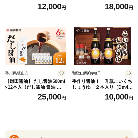
タイプ(5kg) 岩塩 塩 調味料
パック×2種×2セット) [岡田商
12,000
18,000
円
円
しお 保存料不使用 天然 パウ
店 宮崎県 美郷町 31ac0069]
ダータイプ グレインミルタ
国産 粉末 ダシ 出汁パック し
イプ 料理 バスソルト 入浴 普
いたけ 無塩
段使い ギフト 贈り物【ソル
ティースマイル】
香川県坂出市
和歌山県印南町
【鎌田醤油】 だし醤油500ml
手作り醤油！一升瓶こいくち
×12本入【だし醤油 醤油 人気
しょうゆ ２本入り［Dm4］
おすすめ 人気だし醤油 出汁
｜手作り 醤油 和歌山県 印南
25,000
10,000
円
円
醤油 AE1021】
町 一升瓶 こいくちしょうゆ
伝統製法 醤油 日本食 調味料
地元産 大豆 小麦 塩 だし 煮
物 和食 醤油 肉料理 魚料理
野菜料理 醤油 郷土料理 家庭
料理 醤油