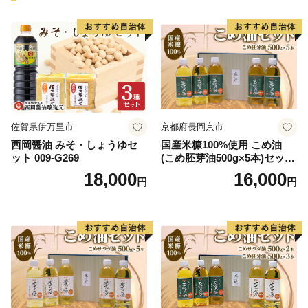
佐賀県伊万里市
京都府長岡京市
西岡醤油 みそ・しょうゆセ
国産米糠100%使用 こめ油
ット 009-G269
(こめ胚芽油500g×5本)セット
[1575]
18,000
16,000
円
円