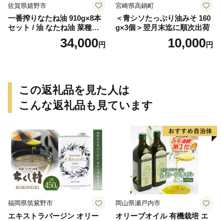
佐賀県嬉野市
宮崎県高鍋町
一番搾りなたね油 910g×8本
＜青シソたっぷり油みそ 160
セット / 油 なたね油 菜種油
g×3個＞翌月末迄に順次出荷
ナタネ【山下製油】 [NBE00
34,000
10,000
円
円
7]
この返礼品を見た人は
こんな返礼品も見ています
福岡県筑紫野市
岡山県瀬戸内市
エキストラバージン オリー
オリーブオイル 有機栽培 エ