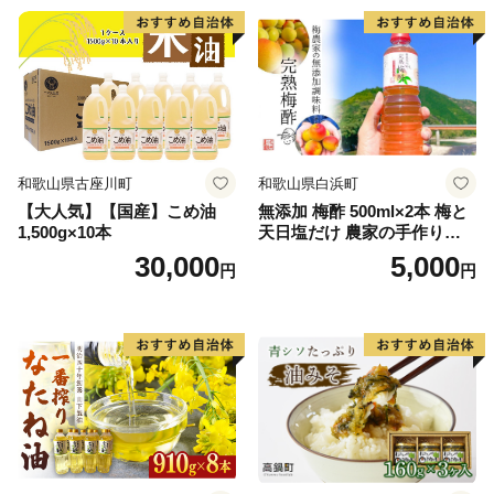
和歌山県古座川町
和歌山県白浜町
【大人気】【国産】こめ油
無添加 梅酢 500ml×2本 梅と
1,500g×10本
天日塩だけ 農家の手作り完
熟梅酢 調味料
30,000
5,000
円
円