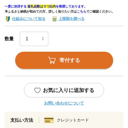
一度に決済する
返礼品数は３つ以内
を推奨しております。
🔰ふるさと納税が初めての方、詳しく知りたい方は
こちら
でご確認ください。
仕組みについて知る
上限額を調べる
数量
寄付する
お気に入りに追加する
お問い合わせについて
支払い方法
クレジットカード