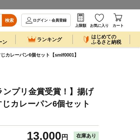
検索
ログイン・会員登録
上限額
お気に入り
カート
はじめての
ランキング
ーン
ふるさと納税
レーパン6個セット【smlf0001】
ランプリ金賞受賞！】揚げ
すじカレーパン6個セット
13,000
在庫あり
円