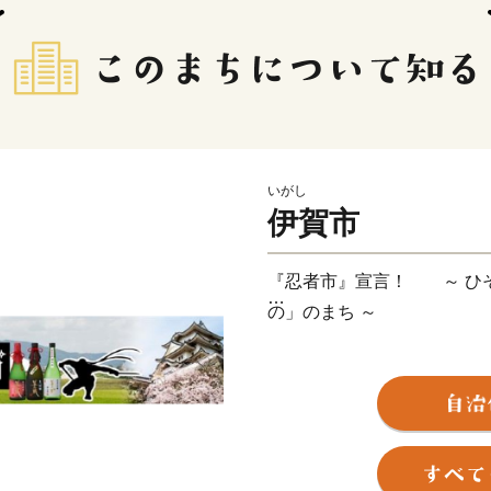
いがし
伊賀市
『忍者市』宣言！ ～ ひ
の」のまち ～
三重県伊賀市は忍者発祥の
承するとともに、忍者を活
ます。日本一、二の高石垣
もが忍者気分を味わえる「