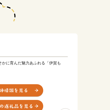
そかに育んだ魅力あふれる「伊賀も
地として、忍者の歴史文化や精神を継
かした観光やまちづくりに取り組んでい
で知られる伊賀上野城のふもとでは、誰
伊賀上野ＮＩＮＪＡフェスタ」が開催さ