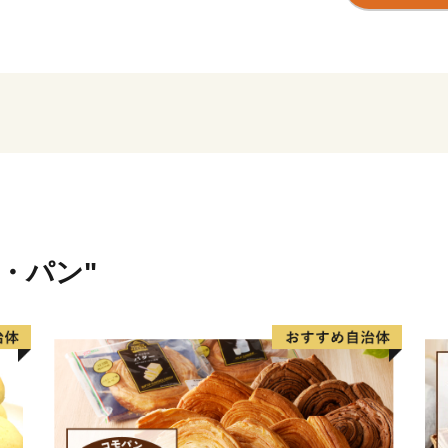
れ、秋にはこの地で生まれ
祭」や、ユネスコ無形文化
「上野天神祭」が行われる
です。
伊賀市には、四方を囲む伊
まれた『伊賀米』、伊勢志
少価値の高い”肉の横綱”『
賀焼』など、全国に誇るブ
米・パン"