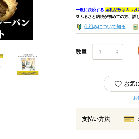
一度に決済する
返礼品数は３つ以
🔰ふるさと納税が初めての方、詳
仕組みについて知る
数量
お気
お
支払い方法