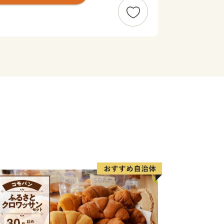
た俳聖松尾芭蕉の業績を称える「芭蕉
遺産に登録されたダンジリ行事で有名な
など、歴史と文化が香る自然豊かなまち
賀盆地のきれいな水と豊かな土壌に育
摩サミットで用いられた『伊賀酒』、希
伊賀牛』、昔も今も人々を魅了する『伊
ランド品がいっぱいあります！