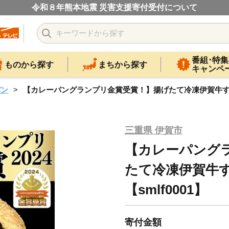
令和８年熊本地震 災害支援寄付受付について
番組･特集
ものから探す
まちから探す
キャンペ
パン
【カレーパングランプリ金賞受賞！】揚げたて冷凍伊賀牛すじカ
三重県 伊賀市
【カレーパング
たて冷凍伊賀牛
【smlf0001】
寄付金額