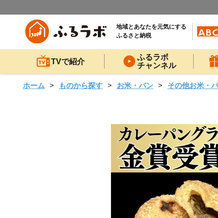
地域とあなたを元気にする
ふるさと納税
ふるラボ
TVで紹介
チャンネル
ホーム
ものから探す
お米・パン
その他お米・