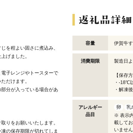
容量
伊賀牛す
すじを程よい固さに煮込み、
仕上げました。
消費期限
製造日よ
と電子レンジやトースターで
【保存方
いただけます。
・-18
の部分が入っている場合があ
・解凍後
卵
乳
アレルギー
品目
※ 表示
載してお
け取りをお願いいたします。
いません
冷凍の保存期限が切れてしま