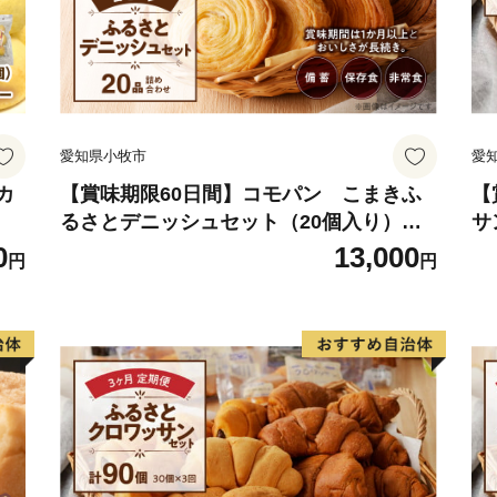
愛知県小牧市
愛
カ
【賞味期限60日間】コモパン こまきふ
【
るさとデニッシュセット（20個入り）／
サ
災害用備蓄 保存食 非常食 防災グッズにも
食
0
13,000
円
円