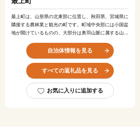
最上町
最上町は、山形県の北東部に位置し、秋田県、宮城県に
隣接する農林業と観光の町です。町域中央部には小国盆
地が開けているものの、大部分は奥羽山脈に属する山
岳・丘陵地帯で、最北端には標高1,365ｍの神室山、最
南端には1,075ｍの扇山がそびえています。気候的には
自治体情報を見る
寒冷多雨で、夏季には東風が吹き抜け、冬季は多雪。四
方が山々によってさえぎられているため、かつては“小
すべての返礼品を見る
国”と呼ばれ、一つの独立圏を形成してきました。基幹
産業は稲作を中心とした農業で、畜産や園芸を組み合わ
せた複合経営が進められています。また豊富な森林資源
お気に入りに追加する
を活用した木質バイオマス事業が、雇用の創出や産業の
振興にもつながっており、平成27年度には、国の「バイ
オマス産業都市構想」の認定を受け、今後もさらなる発
展が期待されています。加えて、温泉や農林業体験など
を利用した観光にも力を入れており、県内外から多くの
観光客が訪れています。