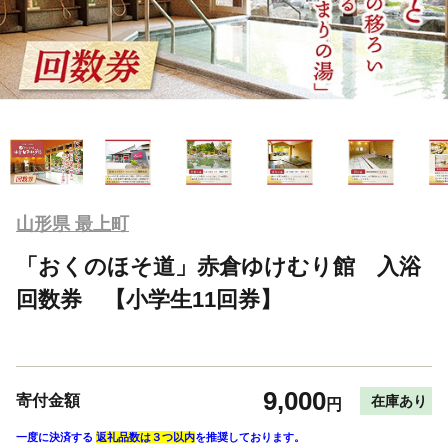
山形県 最上町
「おくのほそ道」赤倉ゆけむり館 入浴
回数券 【小学生11回券】
9,000
寄付金額
在庫あり
円
一度に決済する
返礼品数は３つ以内
を推奨しております。