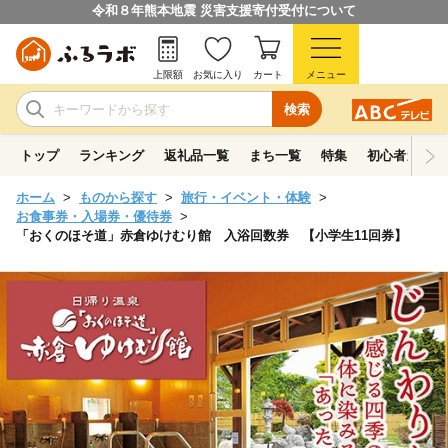
令和８年熊本地震 災害支援寄付受付について
上限額
お気に入り
カート
メニュー
検索
トップ
ランキング
返礼品一覧
まち一覧
特集
初心者ガイド
ホーム
ものから探す
旅行・イベント・体験
お食事券・入場券・優待券
「おくのほそ道」赤倉ゆけむり館 入浴回数券 【小学生11回券】