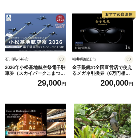
お土産 群馬県 長野原町 北軽
井沢】
石川県小松市
福井県鯖江市
2026年小松基地航空祭電子駐
金子眼鏡の全国直営店で使え
車券（スカイパークこまつ
るメガネ引換券（6万円相
翼） 駐車場 シャトルバスの
当） Platinum
29,000
200,000
円
円
りばすぐ 石川県 小松市