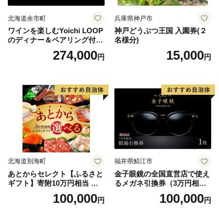
北海道余市町
兵庫県神戸市
ワインを楽しむYoichi LOOP
神戸どうぶつ王国 入園券(２
のディナー＆ペアリング付宿
名様分)
泊プラン＜デラックスツイン
274,000
15,000
円
円
＞
北海道別海町
福井県鯖江市
あとからセレクト【ふるさと
金子眼鏡の全国直営店で使え
ギフト】寄附10万円相当 あ
るメガネ引換券（3万円相
とから選べる！ ギフト いく
当） Bronze
100,000
100,000
円
円
ら ほたて 海鮮 牛肉 別海町
ケーキ アイス （ 後から 選べ