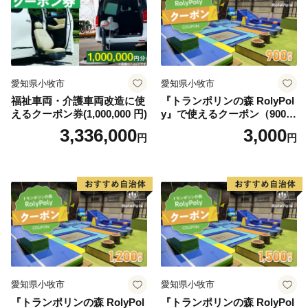
愛知県小牧市
愛知県小牧市
福祉車両・介護車両改造に使
『トランポリンの森 RolyPol
えるクーポン券(1,000,000 円)
y』で使えるクーポン（900
円）
3,336,000
3,000
円
円
愛知県小牧市
愛知県小牧市
『トランポリンの森 RolyPol
『トランポリンの森 RolyPol