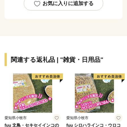
1990(平成2)年
お気に入りに追加する
家庭ごみ集積所「クリーンボックス」の規格統一を開
始。
町内の観光交流施設（歌才自然の家、ブナセンター、ト
ワ・ヴェールなど）は緑の三角屋根とし、ランドマーク
としての機能を果たせるよう分散して整備。
2000(平成12)年度
支援制度を設ける。個人住宅の色彩の統一化を奨励およ
関連する返礼品 | "雑貨・日用品"
び廃屋の撤去を行い、統一感のある景観を創造。
2008(平成20)年
景観行政団体となる。翌年に法委任条例制定、景観計画
を策定。
2012(平成24)年
「日本で最も美しい村連合」に加盟。
妥協しない景観づくりに取り組んでいる。
愛知県小牧市
愛知県小牧市
【天然記念物 歌才ブナ林】
fuu 文鳥・セキセイインコの
fuu シロハラインコ・ウロコ