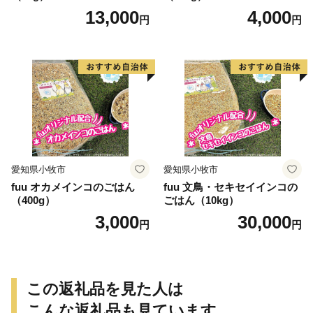
13,000
4,000
円
円
愛知県小牧市
愛知県小牧市
fuu オカメインコのごはん
fuu 文鳥・セキセイインコの
（400g）
ごはん（10kg）
3,000
30,000
円
円
この返礼品を見た人は
こんな返礼品も見ています