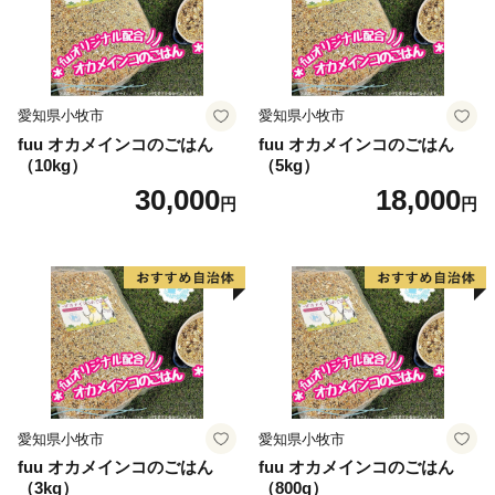
※休日・夜間も対応
２．お礼の品・配送について
黒松内町ふるさと納税コールセンター
愛知県小牧市
愛知県小牧市
営業時間 ９：００～１７：３０（祝土日を除く）
fuu オカメインコのごはん
fuu オカメインコのごはん
（10kg）
（5kg）
TEL：０１１－８８７－７３７３
30,000
18,000
Mail：kuromatsunai_furusato@souplesse.jp
円
円
※１２月は土・日曜日も対応しております
愛知県小牧市
愛知県小牧市
fuu オカメインコのごはん
fuu オカメインコのごはん
（3kg）
（800g）