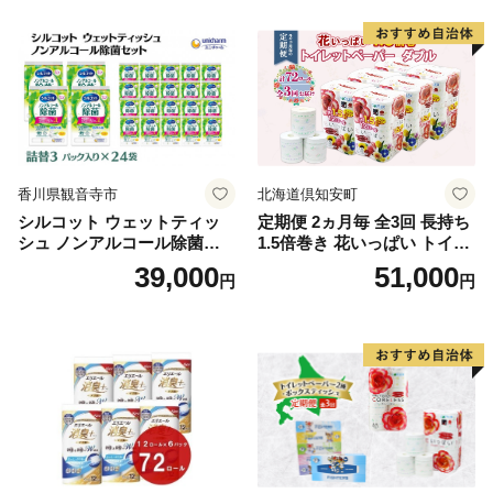
る 一人暮らし】
ボディ 保湿 LION ライオン
泡石鹸 石鹸 兵庫 兵庫県 小野
市
香川県観音寺市
北海道倶知安町
シルコット ウェットティッ
定期便 2ヵ月毎 全3回 長持ち
シュ ノンアルコール除菌詰
1.5倍巻き 花いっぱい トイレ
替（43枚×3P）×24袋 日用品
ットペーパー ダブル 45ｍ 計
39,000
51,000
円
円
おもちゃ 拭き取り 手拭き 外
72ロール 全18種 花柄 プリン
出時 お出かけ時 食事前 緑茶
ト ハーブ 香り付き 日本製 ま
カテキン配合
とめ買い 防災 常備品 ペーパ
ー 消耗品 備蓄 送料無料 北海
道 倶知安町 日用品