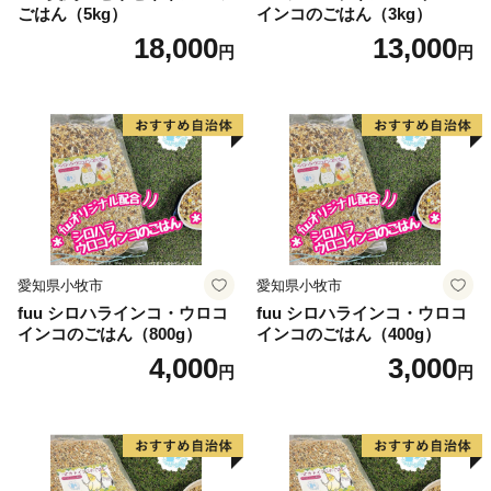
市街地からわずか2kmの場所に、約92haのブナの原生林
ごはん（5kg）
インコのごはん（3kg）
「歌才ブナ林」（1928(昭和3)年「自生北限のブナ林」
18,000
13,000
円
円
として国の天然記念物に指定）が広がっており、散策路
では、幹が伸び枝葉が上に広がる「北のヤシの木」と呼
ばれる姿も見ることができます。地域住民の積極的な保
護活動により２度の伐採の危機を乗り越え、現在、まち
のシンボルとして多くの人たちに親しまれています。
2004(平成16)年には、これまでのブナを活用したまちづ
くりと、歌才に加え添別・白井川の３つの地域の地理
的・学術的価値が評価され、本町のブナ林は「北限のブ
愛知県小牧市
愛知県小牧市
ナ林」として、北海道遺産に選定されています。
fuu シロハラインコ・ウロコ
fuu シロハラインコ・ウロコ
インコのごはん（800g）
インコのごはん（400g）
◆各お問い合わせ先はこちら◆
4,000
3,000
円
円
１．受領証明書再発行・ワンストップ受付状況について
自動音声応答サービス
０５０－３３５５－２１９７(全自治体共通)
※14桁の寄附受付番号とお申込み時の電話番号下４桁が
必要です