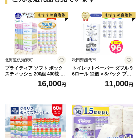
北海道倶知安町
秋田県能代市
ブライティア ソフト ボック
トイレットペーパー ダブル 9
スティッシュ 200組 400枚 60
6ロール 12個 × 8パック ブラ
箱 日本製 まとめ買い ティッ
ンカ 再生紙 100％ 芯あり 日
16,000
11,000
円
円
シュ リサイクル 長持 防災 常
用品 消耗品 無香料 生活用品
備品 日用雑貨 消耗品 生活必
備蓄 秋田県 能代市 送料無料
需品 備蓄 ペーパー 紙 北海道
《能代製紙》
倶知安町 日用品