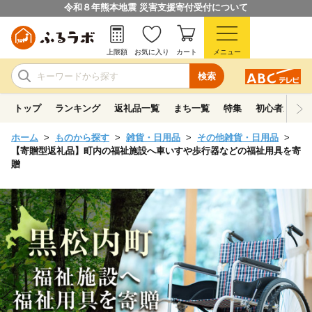
令和８年熊本地震 災害支援寄付受付について
上限額
お気に入り
カート
メニュー
検索
トップ
ランキング
返礼品一覧
まち一覧
特集
初心者ガイド
ホーム
ものから探す
雑貨・日用品
その他雑貨・日用品
【寄贈型返礼品】町内の福祉施設へ車いすや歩行器などの福祉用具を寄
贈