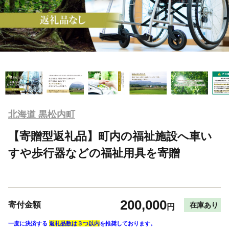
北海道 黒松内町
【寄贈型返礼品】町内の福祉施設へ車い
すや歩行器などの福祉用具を寄贈
200,000
寄付金額
在庫あり
円
一度に決済する
返礼品数は３つ以内
を推奨しております。