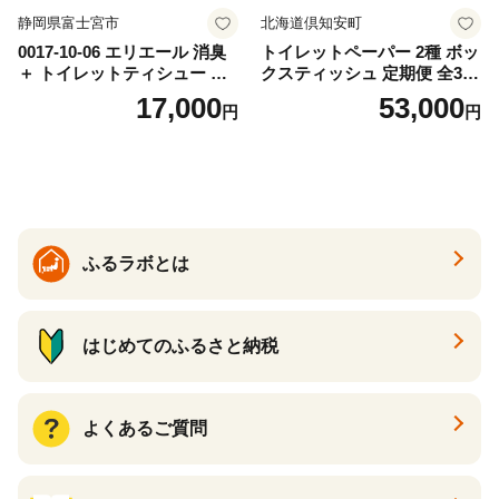
静岡県富士宮市
北海道倶知安町
0017-10-06 エリエール 消臭
トイレットペーパー 2種 ボッ
＋ トイレットティシュー し
クスティッシュ 定期便 全3
っかり香るフレッシュクリア
回 日本製 まとめ買い 防災
17,000
53,000
円
円
の香り ダブル 12ロール×6パ
常備品 日用雑貨 消耗品 生活
ック 72ロール 25m トイレ
必需品 大容量 備蓄 リサイク
ットペーパー パルプ100％ 消
ル ティッシュ ペーパー まと
臭 防臭 日用品 消耗品 備蓄
め買い 雑貨 倶知安町
ふるラボとは
はじめてのふるさと納税
よくあるご質問