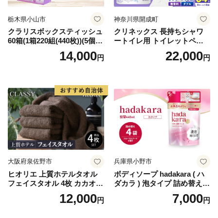
栃木県小山市
神奈川県開成町
クラリスボックスティッシュ
クリネックス 長持ちシャワ
60箱(1箱220組(440枚))(5個入
ートイレ用 トイレットペー
り×12セット)【1256759】
パー（ダブル）64ロール(8ロ
14,000
22,000
円
円
ール×8パック) 開成町 トイレ
ットペーパーダブル 日用品
国産 新生活 ダブル SDGs 備
蓄 防災 エコ 消耗品 生活雑貨
生活用品 無香料 トイレット
ペーパー ダブル といれっと
ぺーぱー トイレ クレシア ト
イレットペーパー [BDBH002
-1]
大阪府泉佐野市
兵庫県小野市
ヒオリエ 上質ホテルタオル
ボディソープ hadakara ( ハ
フェイスタオル 4枚 カカオ
ダカラ ) 泡タイプ 詰め替え 4
【タオル 泉州タオル 吸水 普
40ml×4袋 ボディーソープ 泡
12,000
7,000
円
円
段使い 無地 シンプル 日用品
ボディソープ 泡 日用品 消耗
ふわふわ ふかふか 家族 たお
品 バス用品 大容量 いい 匂い