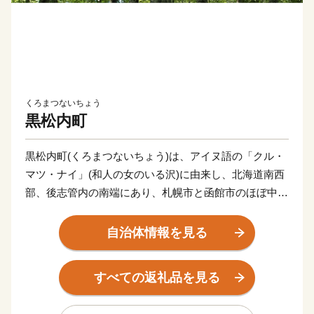
くろまつないちょう
黒松内町
黒松内町(くろまつないちょう)は、アイヌ語の「クル・
マツ・ナイ」(和人の女のいる沢)に由来し、北海道南西
部、後志管内の南端にあり、札幌市と函館市のほぼ中間
点に位置します。
直接海岸に接することがない特殊な地形となっておりま
自治体情報を見る
すが、黒松内岳からは日本海と太平洋を望むことができ
ます。
すべての返礼品を見る
【農村風景・景観統一化の取組】