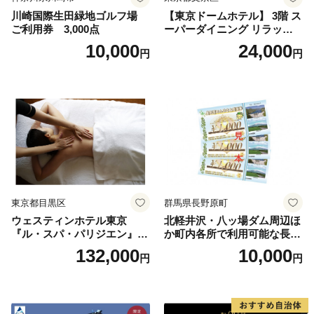
川崎国際生田緑地ゴルフ場
【東京ドームホテル】 3階 ス
ご利用券 3,000点
ーパーダイニング リラッサ
ランチブッフェ お食事券 大
10,000
24,000
円
円
人1名様分 関東 東京 ご利用
券 ランチ 昼食 食事券 レスト
ラン ブッフェ 東京都 お食事
券
東京都目黒区
群馬県長野原町
ウェスティンホテル東京
北軽井沢・八ッ場ダム周辺ほ
『ル・スパ・パリジエン』選
か町内各所で利用可能な長野
べるボディセラピー90分/1名
原町ふるさと感謝券（3,000
132,000
10,000
円
円
円分）【トラベル 観光 旅行
お土産 群馬県 長野原町 北軽
井沢】