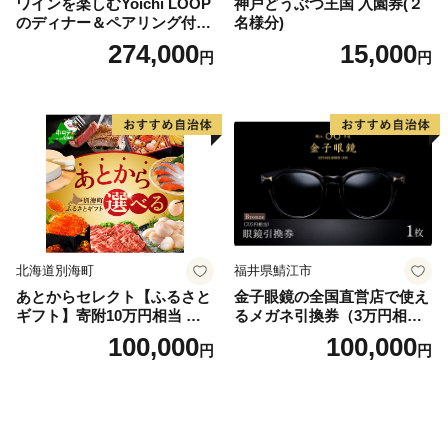
ワインを楽しむYoichi LOOP
神戸どうぶつ王国 入園券(２
のディナー＆ペアリング付宿
名様分)
泊プラン＜デラックスツイン
274,000
15,000
円
円
＞
北海道別海町
福井県鯖江市
あとからセレクト【ふるさと
金子眼鏡の全国直営店で使え
ギフト】寄附10万円相当 あ
るメガネ引換券（3万円相
とから選べる！ ギフト いく
当） Bronze
100,000
100,000
円
円
ら ほたて 海鮮 牛肉 別海町
ケーキ アイス （ 後から 選べ
る カタログ カタログポイン
ト カタログギフト あとから
カタログ あとからカタログ