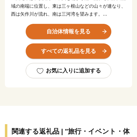
域の南端に位置し、東は三ヶ根山などの山々が連なり、
西は矢作川が流れ、南は三河湾を望みます。
鎌倉時代に足利義氏によって築かれたと伝えられる「西
条城」は、この地域の拠点として発展を続け、「西尾
自治体情報を見る
城」と改称された江戸時代に城下町が形成されました。
明和元年（1764年）、大給松平家の居城となると、六
すべての返礼品を見る
万石城下町として商業がさらに賑わいを見せるようにな
り、その栄華は祇園祭として有形無形で今も大切に残さ
れています。
お気に入りに追加する
そのような歴史を有する西尾市は、市制を施行した昭
和28年12月15日以降、西三河南部の中核的な都市とし
て、自動車関連産業の発展とともに成長し続けてきまし
た。平成23年4月1日には一色町、吉良町、幡豆町と合
併し、令和2年で10年目を迎えています。
合併により、抹茶（てん茶）やカーネーション、養殖
うなぎなどの全国有数の地域資源を数多く有することと
関連する返礼品 | "旅行・イベント・体
なった西尾市は、農水産物の生産も盛んで、農業、工