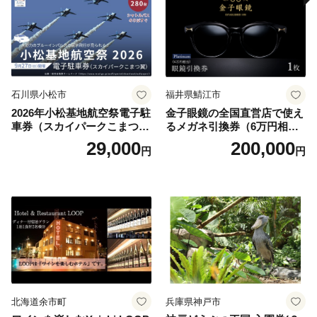
石川県小松市
福井県鯖江市
2026年小松基地航空祭電子駐
金子眼鏡の全国直営店で使え
車券（スカイパークこまつ
るメガネ引換券（6万円相
翼） 駐車場 シャトルバスの
当） Platinum
29,000
200,000
円
円
りばすぐ 石川県 小松市
北海道余市町
兵庫県神戸市