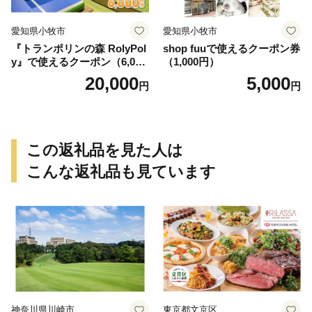
愛知県小牧市
愛知県小牧市
『トランポリンの森 RolyPol
shop fuuで使えるクーポン券
y』で使えるクーポン（6,000
（1,000円）
円）
20,000
5,000
円
円
この返礼品を見た人は
こんな返礼品も見ています
神奈川県川崎市
東京都文京区