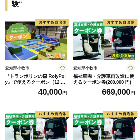
験"
業、商業のバランスの取れた産業を展開しています。
特に「一色産うなぎ」、「西尾の抹茶」、「三河一色
えびせんべい」は特許庁の地域団体商標（地域ブラン
ド）にも認定されている全国に誇る三大ブランドです。
また、市内には歴史的な史跡や名所が点在し、伝統的
な祭りや民俗芸能も多く伝えられているほか、海・山・
川など自然環境も豊かな「自然と文化と人々がとけあ
い、心豊かに暮らせるまち」それが六万石城下町・西尾
愛知県小牧市
愛知県小牧市
です。
『トランポリンの森 RolyPol
福祉車両・介護車両改造に使
y』で使えるクーポン（12,00
えるクーポン券(200,000 円)
【お問い合わせ先】
0円）
40,000
669,000
円
円
■ 返礼品・配送に関する問い合わせ
一般社団法人西尾市観光協会
※西尾市は、返礼品に関する事務を外部委託していま
す。
TEL：0563-57-7882
Mail：furusato@katch.ne.jp