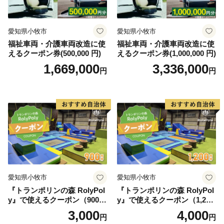
■ ワンストップ特例に関する問い合わせ
愛知県西尾市ふるさと納税ワンストップ受付センター
愛知県小牧市
愛知県小牧市
（シフトプラス株式会社）
福祉車両・介護車両改造に使
福祉車両・介護車両改造に使
えるクーポン券(500,000 円)
えるクーポン券(1,000,000 円)
※西尾市は、ワンストップ特例申請受付業務を外部委託
1,669,000
3,336,000
しています
円
円
TEL：050-3114-2837
Mail：support@nishio.furusato-lg.jp
■ その他に関する問い合わせ
西尾市総合政策部秘書政策課
TEL：0563-65-2154
Mail：furusato@city.nishio.lg.jp
愛知県小牧市
愛知県小牧市
『トランポリンの森 RolyPol
『トランポリンの森 RolyPol
y』で使えるクーポン（900
y』で使えるクーポン（1,200
円）
円）
3,000
4,000
円
円