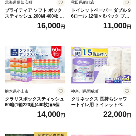
北海道倶知安町
秋田県能代市
ブライティア ソフト ボック
トイレットペーパー ダブル 9
スティッシュ 200組 400枚 60
6ロール 12個 × 8パック ブラ
箱 日本製 まとめ買い ティッ
ンカ 再生紙 100％ 芯あり 日
16,000
11,000
円
円
シュ リサイクル 長持 防災 常
用品 消耗品 無香料 生活用品
備品 日用雑貨 消耗品 生活必
備蓄 秋田県 能代市 送料無料
需品 備蓄 ペーパー 紙 北海道
《能代製紙》
倶知安町 日用品
栃木県小山市
神奈川県開成町
クラリスボックスティッシュ
クリネックス 長持ちシャワ
60箱(1箱220組(440枚))(5個入
ートイレ用 トイレットペー
り×12セット)【1256759】
パー（ダブル）64ロール(8ロ
14,000
22,000
円
円
ール×8パック) 開成町 トイレ
ットペーパーダブル 日用品
国産 新生活 ダブル SDGs 備
蓄 防災 エコ 消耗品 生活雑貨