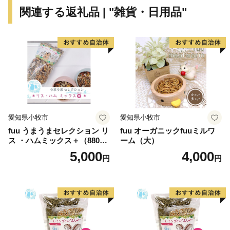
ただきたいと存じます。
関連する返礼品 | "雑貨・日用品"
皆さまの想いを、福祉や芸術・文化、環境をはじめさま
ざまな分野に活用させていただき、施策に反映させてま
いりますので、応援をよろしくお願いいたします。
※本市では、いかなる理由があっても、お申込後の寄附
の取り下げ（キャンセル）及び寄附金の返金は致しかね
ますので御注意ください。
愛知県小牧市
愛知県小牧市
fuu うまうまセレクション リ
fuu オーガニックfuuミルワ
ス ・ハムミックス＋（880
ーム（大）
g）
5,000
4,000
円
円