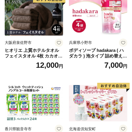
生活用品 無香料 トイレット
ペーパー ダブル といれっと
ぺーぱー トイレ クレシア ト
イレットペーパー [BDBH002
-1]
大阪府泉佐野市
兵庫県小野市
ヒオリエ 上質ホテルタオル
ボディソープ hadakara ( ハ
フェイスタオル 4枚 カカオ
ダカラ ) 泡タイプ 詰め替え 4
【タオル 泉州タオル 吸水 普
40ml×4袋 ボディーソープ 泡
12,000
7,000
円
円
段使い 無地 シンプル 日用品
ボディソープ 泡 日用品 消耗
ふわふわ ふかふか 家族 たお
品 バス用品 大容量 いい 匂い
る 一人暮らし】
ボディ 保湿 LION ライオン
泡石鹸 石鹸 兵庫 兵庫県 小野
市
香川県観音寺市
北海道倶知安町