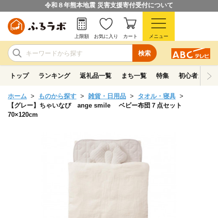
令和８年熊本地震 災害支援寄付受付について
上限額
お気に入り
カート
メニュー
検索
トップ
ランキング
返礼品一覧
まち一覧
特集
初心者ガイド
ホーム
ものから探す
雑貨・日用品
タオル・寝具
【グレー】ちゃいなび ange smile ベビー布団７点セット
70×120cm