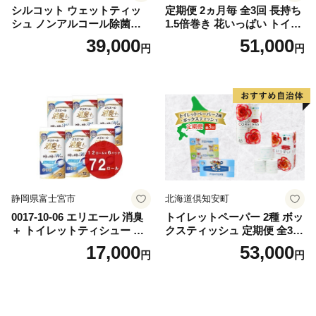
シルコット ウェットティッ
定期便 2ヵ月毎 全3回 長持ち
シュ ノンアルコール除菌詰
1.5倍巻き 花いっぱい トイレ
替（43枚×3P）×24袋 日用品
ットペーパー ダブル 45ｍ 計
39,000
51,000
円
円
おもちゃ 拭き取り 手拭き 外
72ロール 全18種 花柄 プリン
出時 お出かけ時 食事前 緑茶
ト ハーブ 香り付き 日本製 ま
カテキン配合
とめ買い 防災 常備品 ペーパ
ー 消耗品 備蓄 送料無料 北海
道 倶知安町 日用品
静岡県富士宮市
北海道倶知安町
0017-10-06 エリエール 消臭
トイレットペーパー 2種 ボッ
＋ トイレットティシュー し
クスティッシュ 定期便 全3
っかり香るフレッシュクリア
回 日本製 まとめ買い 防災
17,000
53,000
円
円
の香り ダブル 12ロール×6パ
常備品 日用雑貨 消耗品 生活
ック 72ロール 25m トイレ
必需品 大容量 備蓄 リサイク
ットペーパー パルプ100％ 消
ル ティッシュ ペーパー まと
臭 防臭 日用品 消耗品 備蓄
め買い 雑貨 倶知安町