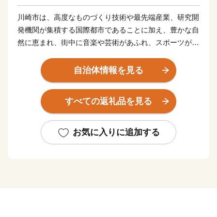
川崎市は、高度なものづくり技術や最先端産業、研究開
発機関が集積する国際都市であることに加え、豊かな自
然に恵まれ、街中に音楽や芸術があふれ、スポーツが盛
んな元気都市であり、子どもたちや若者をはじめ、誰も
が笑顔になれる「最幸のまち かわさき」を目指し、さ
自治体情報を見る
まざまな取組を進めています。
すべての返礼品を見る
このような本市を「ぜひ応援したい！」と思ってくださ
る、本市出身の方や本市の施策にご賛同くださる皆さま
の想いを「ふるさと納税」にのせ、本市を応援いただけ
お気に入りに追加する
ればと存じます。
寄附していただいた方へは、「川崎の魅力」を「観
る」、「体験する」、「味わう」ことで、川崎らしさを
体感できる機会を用意させていただいております。「川
崎にはこんなにいいものがあるんだ！」と再発見してい