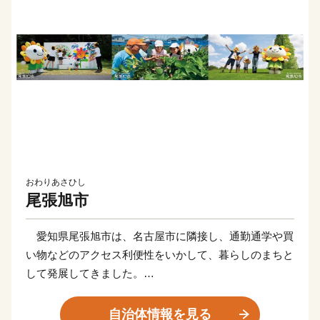
おわりあさひし
尾張旭市
愛知県尾張旭市は、名古屋市に隣接し、通勤通学や買
い物などのアクセス利便性をいかして、暮らしのまちと
して発展してきました。
商業施設や鉄道も整い、利便性の高いまちであるととも
に、「愛知県森林公園」をはじめとする緑や豊かな自然
自治体情報を見る