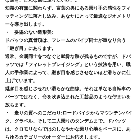
知識の有無に関わらず、言葉の奥にある乗り手の感性をフィ
ッティングに落とし込み、あなたにとって最適なジオメトリ
ーを導き出します。
・ 妥協のない造形美:
ドバッツの真骨頂は、フレームのパイプ同士が重なり合う
「継ぎ目」にあります。
通常、金属同士をつなぐと武骨な跡が残るものですが、ドバ
ッツでは「フィレットブレイジング」という技法を用い、職
人の手作業によって、継ぎ目を感じさせないほど滑らかに仕
上げています。
継ぎ目を感じさせない滑らかな曲線。それは単なる自転車の
パーツではなく、命を吹き込まれた工芸品のような佇まいを
放ちます。
・ 走りの質へのこだわり:ロードバイクからマウンテンバイ
ク、グラベル、そして二人乗りのタンデムまで。ドバッツ
は、クロモリならではのしなやかな乗り心地をベースに、あ
らゆるカテゴリーのオーダーにお応えします。