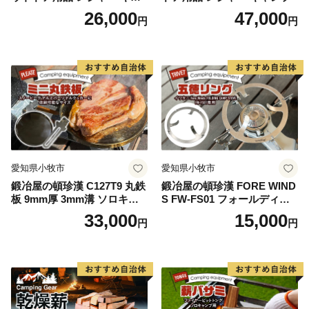
ンプ バーベキュー BBQ 五徳
26,000
47,000
円
円
愛知県小牧市
愛知県小牧市
鍛冶屋の頓珍漢 C127T9 丸鉄
鍛冶屋の頓珍漢 FORE WIND
板 9mm厚 3mm溝 ソロキャ
S FW-FS01 フォールディン
ンプ用 専用ハンドル付き ス
グ キャンプストーブ専用 五
33,000
15,000
円
円
ノーピーク アルミパーソナ
徳リング
ルクッカーサイズ