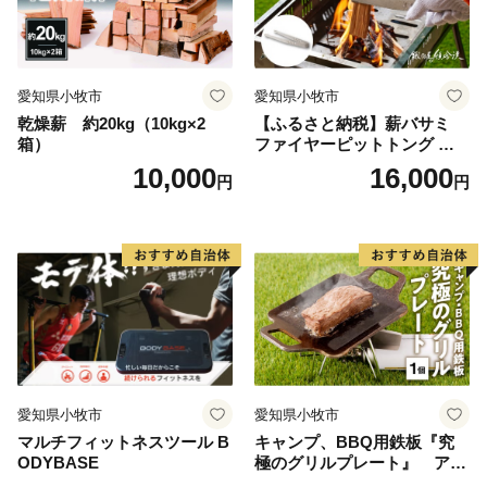
愛知県小牧市
愛知県小牧市
乾燥薪 約20kg（10kg×2
【ふるさと納税】薪バサミ
箱）
ファイヤーピットトング ソ
ロキャンプ用 コンパクト ス
10,000
16,000
円
円
テンレス材 軽量 アウトドア
BBQ グランピング 強度を維
持 掴みやすい工夫 サビに強
い 繰り返し使える 日本製 安
心 鍛冶屋の頓珍漢 愛知県 送
料無料
愛知県小牧市
愛知県小牧市
マルチフィットネスツール B
キャンプ、BBQ用鉄板『究
ODYBASE
極のグリルプレート』 アウ
トドア用品 レジャー キャン