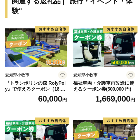
関連する返礼品 | "旅行・イベント・体
ふるさと納税の返礼品としても大変人気があり、鍋物や
験"
天ぷら、焼きねぎなどで食べると美味しさが引き立ちま
す。
これらの観光資源、歴史遺産、特産品などを活かしなが
ら、今後もよりよいまちづくりに取り組んでいきます。
愛知県小牧市
愛知県小牧市
『トランポリンの森 RolyPol
福祉車両・介護車両改造に使
y』で使えるクーポン（18,00
えるクーポン券(500,000 円)
0円）
60,000
1,669,000
円
円