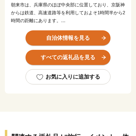
朝来市は、兵庫県のほぼ中央部に位置しており、京阪神
からは鉄道、高速道路等を利用しておよそ1時間半から2
時間の距離にあります。
移住者支援や子育て支援をはじめ、地域住民と一体とな
ってまちづくりに取り組む施策が評価され「2018年版
自治体情報を見る
住みたい田舎ベストランキング」では、近畿エリア1位
に選ばれました。
すべての返礼品を見る
観光名所として「天空の城」や「日本のマチュピチュ」
とも称される国史跡「竹田城跡（たけだじょうせき）」
があり、雲海に包まれた姿は見る者を魅了します。
お気に入りに追加する
平成29年4月には「播但貫く、銀の馬車道 鉱石の道」に
まつわる物語が日本遺産に認定され、その関連遺構とし
て「生野銀山」や「神子畑選鉱場跡」などがあります。
特産品は「岩津ねぎ」が有名です。白ねぎと青ねぎのち
ょうど中間種で、青葉部分から白根まで大変柔らかく甘
みがあり、すべて余すところなく食べられるのが特長で
す。