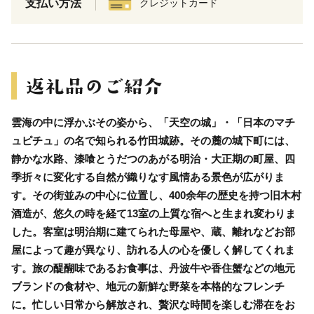
支払い方法
クレジットカード
雲海の中に浮かぶその姿から、「天空の城」・「日本のマチ
ュピチュ」の名で知られる竹田城跡。その麓の城下町には、
静かな水路、漆喰とうだつのあがる明治・大正期の町屋、四
季折々に変化する自然が織りなす風情ある景色が広がりま
す。その街並みの中心に位置し、400余年の歴史を持つ旧木村
酒造が、悠久の時を経て13室の上質な宿へと生まれ変わりま
した。客室は明治期に建てられた母屋や、蔵、離れなどお部
屋によって趣が異なり、訪れる人の心を優しく解してくれま
す。旅の醍醐味であるお食事は、丹波牛や香住蟹などの地元
ブランドの食材や、地元の新鮮な野菜を本格的なフレンチ
に。忙しい日常から解放され、贅沢な時間を楽しむ滞在をお