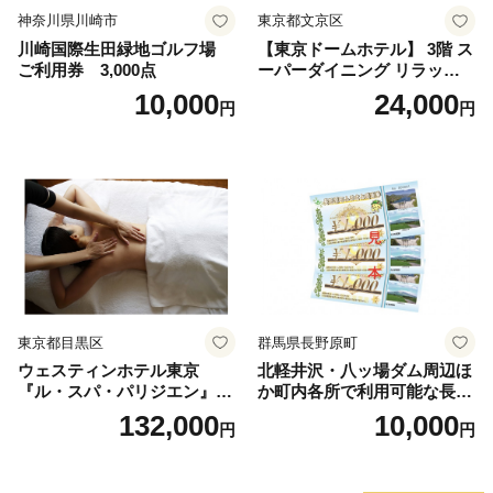
神奈川県川崎市
東京都文京区
川崎国際生田緑地ゴルフ場
【東京ドームホテル】 3階 ス
ご利用券 3,000点
ーパーダイニング リラッサ
ランチブッフェ お食事券 大
10,000
24,000
円
円
人1名様分 関東 東京 ご利用
券 ランチ 昼食 食事券 レスト
ラン ブッフェ 東京都 お食事
券
東京都目黒区
群馬県長野原町
ウェスティンホテル東京
北軽井沢・八ッ場ダム周辺ほ
『ル・スパ・パリジエン』選
か町内各所で利用可能な長野
べるボディセラピー90分/1名
原町ふるさと感謝券（3,000
132,000
10,000
円
円
円分）【トラベル 観光 旅行
お土産 群馬県 長野原町 北軽
井沢】