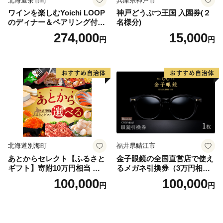
北海道余市町
兵庫県神戸市
ワインを楽しむYoichi LOOP
神戸どうぶつ王国 入園券(２
のディナー＆ペアリング付宿
名様分)
泊プラン＜デラックスツイン
274,000
15,000
円
円
＞
北海道別海町
福井県鯖江市
あとからセレクト【ふるさと
金子眼鏡の全国直営店で使え
ギフト】寄附10万円相当 あ
るメガネ引換券（3万円相
とから選べる！ ギフト いく
当） Bronze
100,000
100,000
円
円
ら ほたて 海鮮 牛肉 別海町
ケーキ アイス （ 後から 選べ
る カタログ カタログポイン
ト カタログギフト あとから