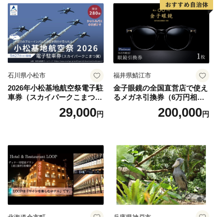
石川県小松市
福井県鯖江市
2026年小松基地航空祭電子駐
金子眼鏡の全国直営店で使え
車券（スカイパークこまつ
るメガネ引換券（6万円相
翼） 駐車場 シャトルバスの
当） Platinum
29,000
200,000
円
円
りばすぐ 石川県 小松市