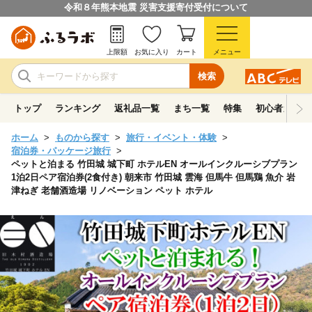
令和８年熊本地震 災害支援寄付受付について
上限額
お気に入り
カート
メニュー
検索
トップ
ランキング
返礼品一覧
まち一覧
特集
初心者ガイド
ホーム
ものから探す
旅行・イベント・体験
宿泊券・パッケージ旅行
ペットと泊まる 竹田城 城下町 ホテルEN オールインクルーシブプラン
1泊2日ペア宿泊券(2食付き) 朝来市 竹田城 雲海 但馬牛 但馬鶏 魚介 岩
津ねぎ 老舗酒造場 リノベーション ペット ホテル