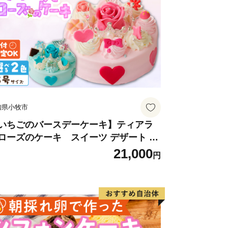
などの大都市に近いことや豊富な用水が
い遠浅の海岸などが企業の立地条件とな
食品・電力などの大工場が進出し、播磨
ました。
村・伊保村・曽根町が合併して高砂市
には阿弥陀村・米田町を合併、翌年北
知県小牧市
なり、一層の発展を目指しています。
いちごのバースデーケーキ】ティアラ
ローズのケーキ スイーツ デザート 洋
神社・鹿嶋神社・曽根天満宮・十輪寺な
子 お取り寄せ 愛知県 小牧市 送料無料
21,000
史跡も多く、市内各神社の秋祭りなどの
円
生日 クリスマス お祝い ばら 花 フラワ
る観光地にもなっており、東播磨地域の
 デコレーション ホールケーキ 日時指定
います。