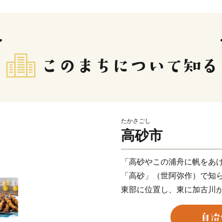
たかさごし
高砂市
「高砂やこの浦舟に帆をあ
「高砂」（世阿弥作）で知
東部に位置し、東に加古川
から白砂青松の風光明媚な