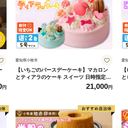
近現代になると大阪や神戸
あること、埋め立てしやす
って、機械・製紙・化学・
臨海工業地帯の中核となり
昭和29年には高砂町・荒井
が誕生し、その後昭和31年
愛知県小牧市
愛
浜村を併せ現在の高砂市に
ー
【いちごのバースデーケーキ】マカロン
【
とティアラのケーキ スイーツ 日時指定可
と
市内には、高砂神社・生石
デザート 洋菓子 お取り寄せ 愛知県 小牧
菓
0
21,000
どの社寺や石の宝殿などの
円
円
市 送料無料 誕生日 クリスマス お祝い マ
誕
行事には多くの人々が訪れ
カロン デコレーションケーキ ホールケー
ー
中核都市として、前進して
キ
可