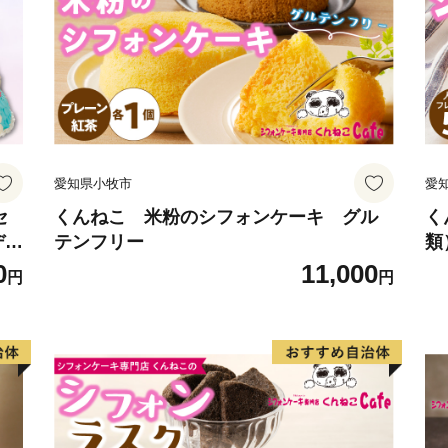
愛知県小牧市
愛
セ
くんねこ 米粉のシフォンケーキ グル
く
デザ
テンフリー
類
送
0
11,000
円
円
ラ
ケー