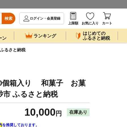
検索
ログイン・会員登録
上限額
お気に入り
カート
はじめての
ランキング
ーン
ふるさと納税
 ふるさと納税
0個箱入り 和菓子 お菓
市 ふるさと納税
10,000
在庫あり
円
内
を推奨しております。