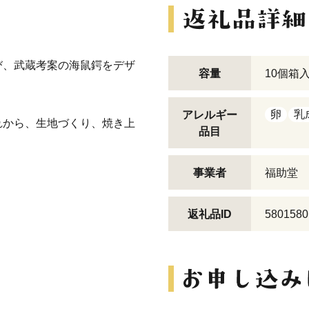
び、武蔵考案の海鼠鍔をデザ
容量
10個箱
卵
乳
アレルギー
れから、生地づくり、焼き上
品目
事業者
福助堂
返礼品ID
5801580