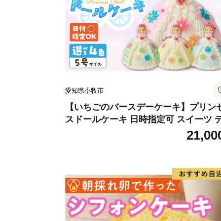
愛知県小牧市
【いちごのバースデーケーキ】プリン
スドールケーキ 日時指定可 スイーツ 
ート 洋菓子 お取り寄せ 愛知県 小牧市 
21,00
料無料 誕生日 クリスマス お祝い キャ
クター デコレーションケーキ ホール
キ 人形 かわいい こども