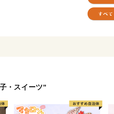
西部の日笠山や中央部の竜
れており、原始・古代の人
す。
また、高砂は古くから景勝
愛され、「稲日野も行き過
ゆ（柿本人麿）」をはじめ
の歌集を賑わせています。
近世になって高砂が発展し
（1601年）に加古川の流
開き、その後、本田忠政公
菓子・スイーツ"
加古川流域の物資の集散地
付近の村々では米作りのほ
が発達し、商品流通も盛ん