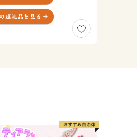
山などの丘陵地には多くの遺跡が発見さ
々の暮らしぶりをしのぶことができま
の地であったため、多くの歌人たちにも
ぎがてに思へれば 心恋しき可古の島見
、多くの和歌が詠まれ万葉集などの数々
たのは、姫路城主池田輝政公が慶長6年
れを高砂に導いて加古川舟運の河口港を
によって本格的な町づくりが進められ、
になってからのことです。この時代には
か製塩業や綿業、採石業などの地場産業
に行われました。