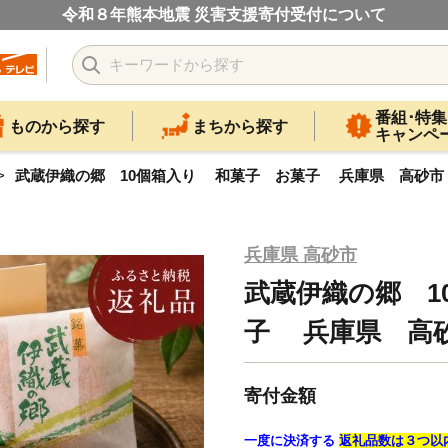
令和８年熊本地震 災害支援寄付受付について
番組･特集
ものから探す
まちから探す
キャンペ
武蔵伊織の郷 10個箱入り 和菓子 お菓子 兵庫県 高砂市
兵庫県 高砂市
武蔵伊織の郷 1
子 兵庫県 高砂
寄付金額
一度に決済する
返礼品数は３つ以