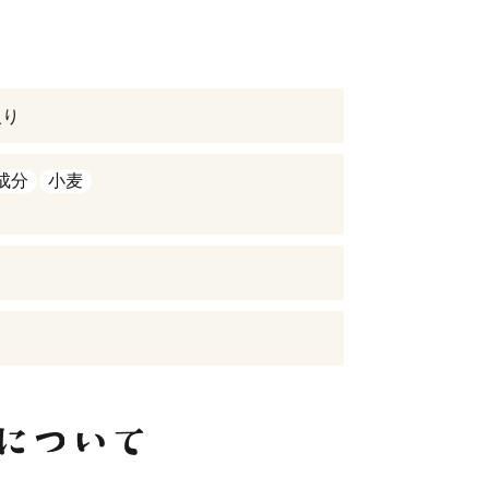
入り
成分
小麦