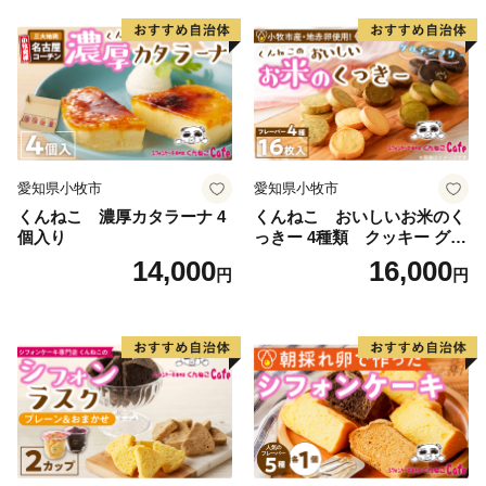
北限の茶処と呼ばれる茶畑で、厳しい冬を超えて育てら
れた「村上茶」は、雪国ならではの豊潤で、まろやかな
風味が特徴です。
「村上木彫堆朱」
木地に彫刻を施し、漆を塗り重ねるという伝統的な漆器
です。立体的で重厚かつ繊細な面持ちが特徴であり、美
愛知県小牧市
愛知県小牧市
しい彫りと使いこなすごとに艶が増す光沢感が魅力で
くんねこ 濃厚カタラーナ 4
くんねこ おいしいお米のく
個入り
っきー 4種類 クッキー グル
す。
テンフリー
14,000
16,000
新潟県無形文化財・国の伝統的工芸品にも指定されてい
円
円
ます。