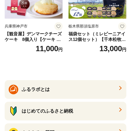
兵庫県神戸市
栃木県那須塩原市
【観音屋】デンマークチーズ
福袋セット（ミレピーニアイ
ケーキ 8個入り【ケーキ チ
ス12個セット）【千本松牧
ーズケーキ 人気スイーツ お
場】 ns025-014-12 【デザー
11,000
13,000
円
円
すすめスイーツ 神戸スイー
ト 詰め合わせ ギフト】
ツ 新感覚チーズケーキ おす
すめケーキ 兵庫県 神戸市 D0
910-17】
ふるラボとは
はじめてのふるさと納税