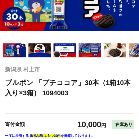
新潟県 村上市
ブルボン 「プチココア」30本（1箱10本
入り×3箱） 1094003
10,000
寄付金額
在庫あり
円
一度に決済する
返礼品数は３つ以内
を推奨しております。