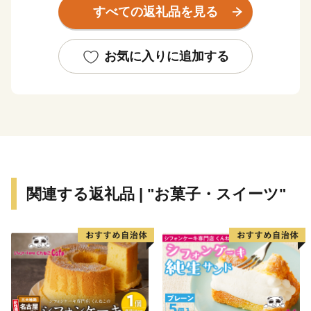
すべての返礼品を見る
り大切にしてきた「鮭・酒・人情（さけ・さけ・なさ
け）のまち 村上市」は魅力ある特産品を豊富に取り揃
えています。
お気に入りに追加する
「塩引鮭」
鮭に塩をすり込み、冬の日本海の風に晒して、ゆっくり
と熟成させ、 村上の風土がつくりあげる風味が「塩引
鮭」の特徴です。また、鮭一匹余すところなく使いきる
伝統の鮭料理は、100種類以上あるといわれています。
関連する返礼品 | "お菓子・スイーツ"
「村上牛」
豊かな自然の中で徹底的にこだわった飼料で育てられた
「村上牛」。
2度も日本一となったその肉質は、色鮮やかで風味が良
く「一味違う黒毛和牛」と賞されています。
全国の皆様へもっと「村上牛」を知っていただくために