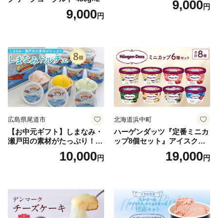
9,000
円
9,000
円
広島県尾道市
北海道浜中町
【お中元ギフト】しまなみ・
ハーゲンダッツ『定番ミニカ
瀬戸田の素材がたっぷり！ジ
ップ8個セット』アイスクリ
ェラート8個
ーム アイス スイーツ デザー
10,000
19,000
円
円
ト_H0016-104