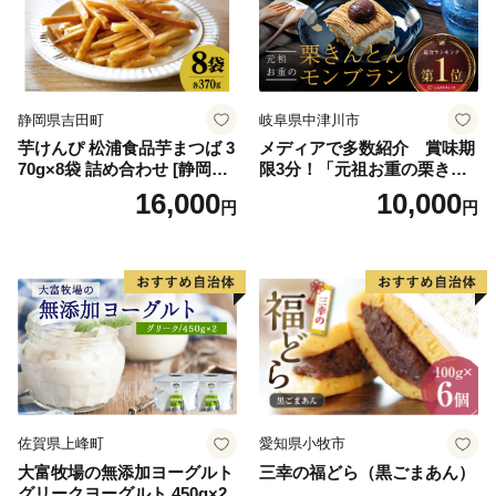
バニラ＆クッキー ウベ 沖縄
紅イモ 塩ちんすこう 沖縄シ
ークヮーサー 沖縄黒糖 琉球
ロイヤルミルクティ 沖縄パ
イン
静岡県吉田町
岐阜県中津川市
芋けんぴ 松浦食品芋まつば 3
メディアで多数紹介 賞味期
70g×8袋 詰め合わせ [静岡伊
限3分！「元祖お重の栗きん
勢丹(松浦食品) 静岡県 吉田町
とんモンブラン」 【未来の
16,000
10,000
円
円
22424274] 芋ケンピ セット
ご褒美】スイーツ 栗 モンブ
小袋 個包装 小分け
ラン くりきんとん デザート
ご褒美 お取り寄せ くり お菓
子 菓子 F4N-2298
佐賀県上峰町
愛知県小牧市
大富牧場の無添加ヨーグルト
三幸の福どら（黒ごまあん）
グリークヨーグルト 450g×2