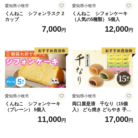
愛知県小牧市
愛知県小牧市
くんねこ シフォンラスク 2
くんねこ シフォンケーキ
カップ
（人気の5種類） 5個入
7,000
12,000
円
円
愛知県小牧市
愛知県小牧市
くんねこ シフォンケーキ
両口屋是清 千なり（15個
（プレーン） 5個入
入） どら焼き どらやき 手土
産 お土産 土産 丹波大納言小
11,000
17,000
円
円
豆 抹茶 林檎 りんご 慶事 お
祝い 法事 法要 詰め合わせ お
取り寄せ 瓢箪 豊臣秀吉 焼印