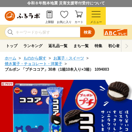
令和８年熊本地震 災害支援寄付受付について
上限額
お気に入り
カート
メニュー
検索
トップ
ランキング
返礼品一覧
まち一覧
特集
初心者ガイド
ホーム
ものから探す
お菓子・スイーツ
焼き菓子・チョコレート・洋菓子
ブルボン 「プチココア」30本（1箱10本入り×3箱） 1094003