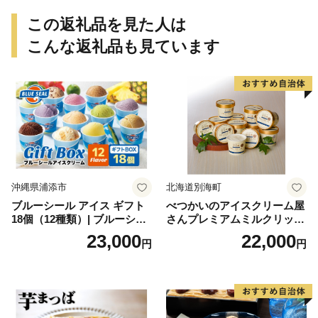
個包装 贈り物 老舗 お茶菓子
この返礼品を見た人は
こんな返礼品も見ています
沖縄県浦添市
北海道別海町
ブルーシール アイス ギフト
べつかいのアイスクリーム屋
18個（12種類）| ブルーシー
さんプレミアムミルクリッチ
ルアイス ブルーシールアイ
12個（AP-01）（ 北海道アイ
23,000
22,000
円
円
スクリーム 着日指定可能 送
ス 北海道産アイス アイス ア
料無料 ジェラート 沖縄県 バ
イススイーツ アイスクリー
ースデー 贈り物 プレゼント
ム 北海道産アイスクリーム
誕生日 カップ 詰め合わせ バ
道産アイス 道産アイスクリ
ラエティ | バニラ チョコレー
ーム ギフト 詰合せ 詰め合わ
ト ストロベリー ピスタチオ
せ ふるさと納税 ）