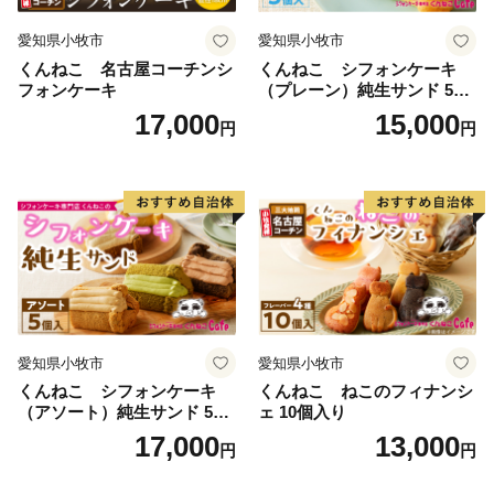
知名度のUPに努めています。
愛知県小牧市
愛知県小牧市
くんねこ 名古屋コーチンシ
くんねこ シフォンケーキ
「岩船米」
フォンケーキ
（プレーン）純生サンド 5個
清冽な川と、山脈に囲まれた肥沃な土地が育てる「岩
入
17,000
15,000
円
円
船産コシヒカリ」。
村上の寒暖の差が大きい気候が、旨みのあるおいしい米
を育てます。甘さとつややかさは格別であり、新潟県の
３大コシヒカリのひとつであるブランド米です。2019
年産岩船産コシヒカリは、最上級の特Aの評価をされて
います。
「地酒」
愛知県小牧市
愛知県小牧市
美味しい米と綺麗な水で丁寧に造られた、「〆張鶴」や
くんねこ シフォンケーキ
くんねこ ねこのフィナンシ
「大洋盛」は、すっきりとした口当たりながら、深いコ
（アソート）純生サンド 5個
ェ 10個入り
クを持つ淡麗旨口を極めた日本酒です。
入
17,000
13,000
円
円
「村上茶」