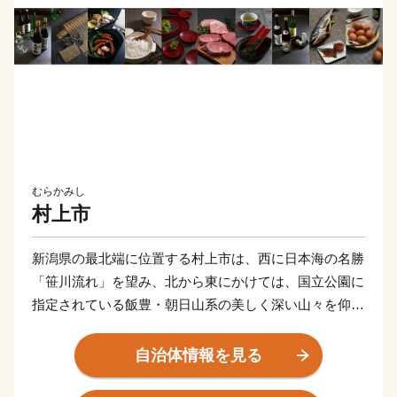
むらかみし
村上市
新潟県の最北端に位置する村上市は、西に日本海の名勝
「笹川流れ」を望み、北から東にかけては、国立公園に
指定されている飯豊・朝日山系の美しく深い山々を仰ぐ
自然豊かなまちです。
また、古くからの城下町として知られ、「瀬波温泉」か
自治体情報を見る
らは日本海の美しい夕日が一望できます。
秋になると「三面川」には鮭が遡上し、古くから鮭を守