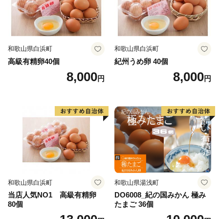
和歌山県白浜町
和歌山県白浜町
高級有精卵40個
紀州うめ卵 40個
8,000
8,000
円
円
和歌山県白浜町
和歌山県湯浅町
当店人気NO1 高級有精卵
DO6008_紀の国みかん 極み
80個
たまご 36個