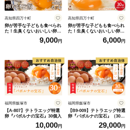
高知県四万十町
高知県四万十町
卵が苦手な子どもも食べられ
卵が苦手な子どもも食べられ
た！生臭くないおいしい卵を
た！生臭くないおいしい卵 6
味わう卵かけご飯ミニセット
個入×5P／Gbn-A03
9,000
6,000
円
円
(卵6個×2P、お米2合×1P、醤
油×1本、塩×1P)【お届け日
指定可能】／Gbn-B20
福岡県飯塚市
福岡県飯塚市
【A-807】テトラエッグ特選
【B9-009】テトラエッグ特選
卵『バボルナの宝石』30個入
卵『バボルナの宝石』（30
個/月）【3カ月定期便】
10,000
29,000
円
円