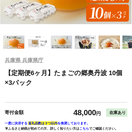
兵庫県 兵庫県庁
【定期便6ヶ月】たまごの郷奥丹波 10個
×3パック
48,000
寄付金額
在庫あり
円
一度に決済する
返礼品数は３つ以内
を推奨しております。
🔰ふるさと納税が初めての方、詳しく知りたい方は
こちら
でご確認ください。