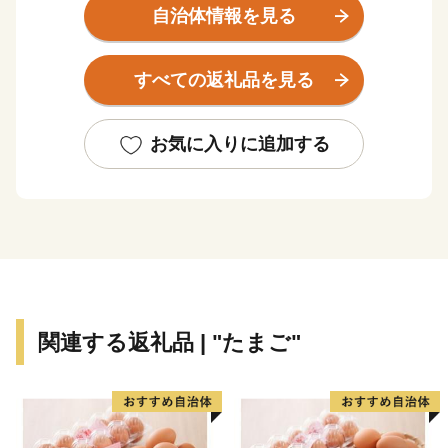
域で構成されており、多様な気候と風土を通して、海水
自治体情報を見る
浴やスキー、温泉などの多彩なレジャーが楽しめること
から、「日本の縮図」といわれています。特に、歴史や
すべての返礼品を見る
風土、産業などの違いから、摂津（神戸・阪神）、播
磨、但馬、丹波、淡路の個性豊かな5つの地域に分ける
ことができます。
お気に入りに追加する
関連する返礼品 | "たまご"