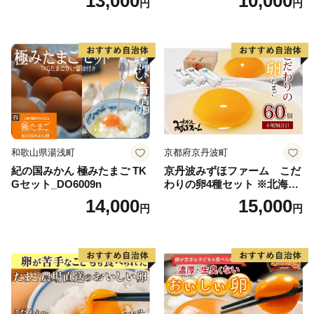
13,000
10,000
円
円
和歌山県湯浅町
京都府京丹波町
紀の国みかん 極みたまご TK
京丹波みずほファーム こだ
Gセット_DO6009n
わりの卵4種セット ※北海
道・沖縄・その他離島は配送
14,000
15,000
円
円
不可