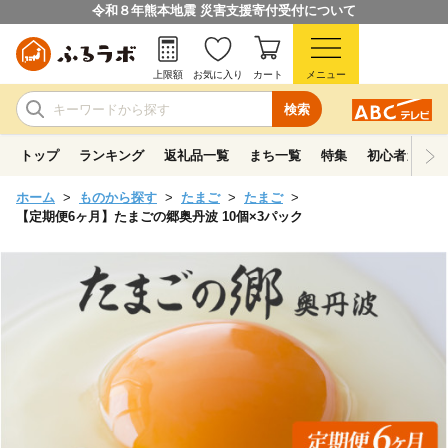
令和８年熊本地震 災害支援寄付受付について
上限額
お気に入り
カート
メニュー
検索
トップ
ランキング
返礼品一覧
まち一覧
特集
初心者ガイド
ホーム
ものから探す
たまご
たまご
【定期便6ヶ月】たまごの郷奥丹波 10個×3パック