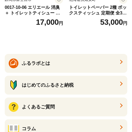
0017-10-06 エリエール 消臭
トイレットペーパー 2種 ボッ
＋ トイレットティシュー し
クスティッシュ 定期便 全3
っかり香るフレッシュクリア
回 日本製 まとめ買い 防災
17,000
53,000
円
円
の香り ダブル 12ロール×6パ
常備品 日用雑貨 消耗品 生活
ック 72ロール 25m トイレ
必需品 大容量 備蓄 リサイク
ットペーパー パルプ100％ 消
ル ティッシュ ペーパー まと
臭 防臭 日用品 消耗品 備蓄
め買い 雑貨 倶知安町
ふるラボとは
はじめてのふるさと納税
よくあるご質問
コラム