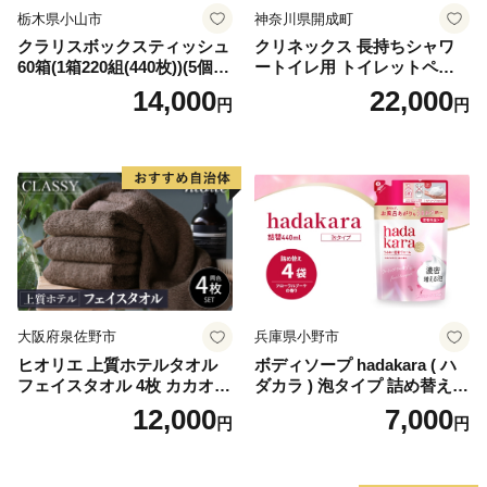
栃木県小山市
神奈川県開成町
クラリスボックスティッシュ
クリネックス 長持ちシャワ
60箱(1箱220組(440枚))(5個入
ートイレ用 トイレットペー
り×12セット)【1256759】
パー（ダブル）64ロール(8ロ
14,000
22,000
円
円
ール×8パック) 開成町 トイレ
ットペーパーダブル 日用品
国産 新生活 ダブル SDGs 備
蓄 防災 エコ 消耗品 生活雑貨
生活用品 無香料 トイレット
ペーパー ダブル といれっと
ぺーぱー トイレ クレシア ト
イレットペーパー [BDBH002
-1]
大阪府泉佐野市
兵庫県小野市
ヒオリエ 上質ホテルタオル
ボディソープ hadakara ( ハ
フェイスタオル 4枚 カカオ
ダカラ ) 泡タイプ 詰め替え 4
【タオル 泉州タオル 吸水 普
40ml×4袋 ボディーソープ 泡
12,000
7,000
円
円
段使い 無地 シンプル 日用品
ボディソープ 泡 日用品 消耗
ふわふわ ふかふか 家族 たお
品 バス用品 大容量 いい 匂い
る 一人暮らし】
ボディ 保湿 LION ライオン