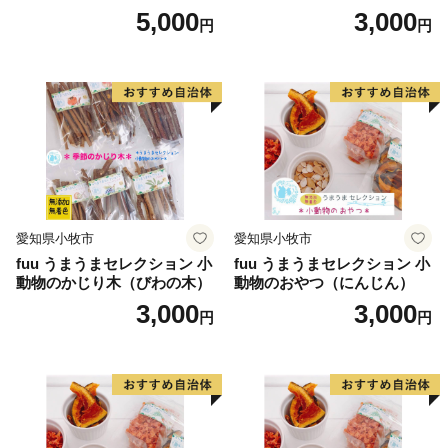
ni（1個）
5,000
3,000
円
円
愛知県小牧市
愛知県小牧市
fuu うまうまセレクション 小
fuu うまうまセレクション 小
動物のかじり木（びわの木）
動物のおやつ（にんじん）
3,000
3,000
円
円