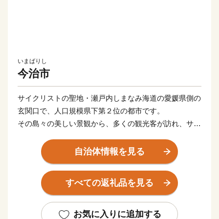
いまばりし
今治市
サイクリストの聖地・瀬戸内しまなみ海道の愛媛県側の
玄関口で、人口規模県下第２位の都市です。
その島々の美しい景観から、多くの観光客が訪れ、サイ
クリングやウォーキングを楽しまれています。高品質で
知られる今治タオル、世界に誇る海事産業。そして噂の
自治体情報を見る
高級柑橘「紅まどんな」の主な産地でもあります。ほか
にも、焼豚玉子飯や今治焼鳥、バリィさんなど、ワクワ
すべての返礼品を見る
クするモノが盛りだくさん！
今治市では、アイアイ今治「I’m into Imabari !」（今治
にハマッてます）を合言葉に、魅力あふれるまちづくり
お気に入りに追加する