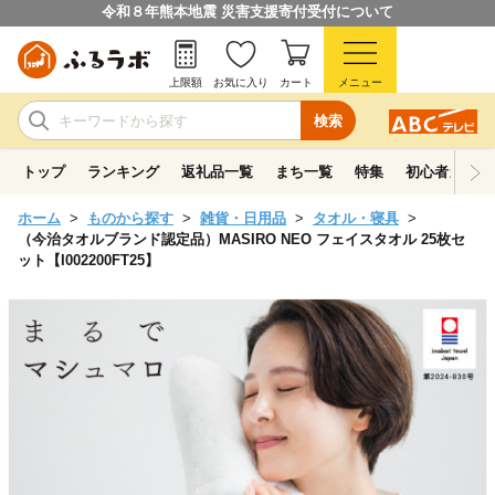
令和８年熊本地震 災害支援寄付受付について
上限額
お気に入り
カート
メニュー
検索
トップ
ランキング
返礼品一覧
まち一覧
特集
初心者ガイド
ホーム
ものから探す
雑貨・日用品
タオル・寝具
（今治タオルブランド認定品）MASIRO NEO フェイスタオル 25枚セ
ット【I002200FT25】