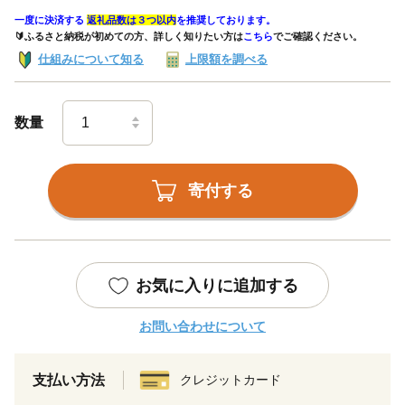
一度に決済する
返礼品数は３つ以内
を推奨しております。
🔰ふるさと納税が初めての方、詳しく知りたい方は
こちら
でご確認ください。
仕組みについて知る
上限額を調べる
数量
寄付する
お気に入りに追加する
お問い合わせについて
支払い方法
クレジットカード