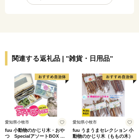
をすすめています。
今治市は１２市町村が合併（全国３位の規模）し、令和
７年１月１６日に合併２０周年を迎えます。
今治市の魅力を皆様に知っていただくとともに、むすば
れた絆を大切に、このご縁を未来につなげてまいりま
す。
関連する返礼品 | "雑貨・日用品"
愛知県小牧市
愛知県小牧市
fuu 小動物のかじり木・おや
fuu うまうまセレクション 小
つ SpecialアソートBOX mi
動物のかじり木（ももの木）