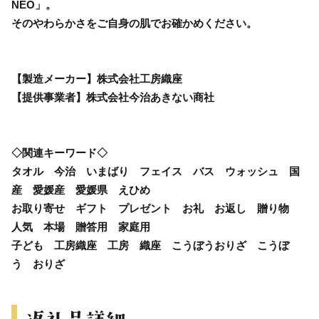
NEO」。
そのやわらかさをご自身の肌でお確かめください。
【製造メーカー】株式会社工房織座
【提供事業者】株式会社今治あきない商社
◇関連キーワード◇
タオル 今治 いまばり フェイス バス ウォッシュ 国
産 愛媛産 愛媛県 えひめ
お取り寄せ ギフト プレゼント お礼 お返し 贈り物
人気 本場 贈答用 家庭用
子ども 工房織座 工房 織座 こうぼうおりざ こうぼ
う おりざ