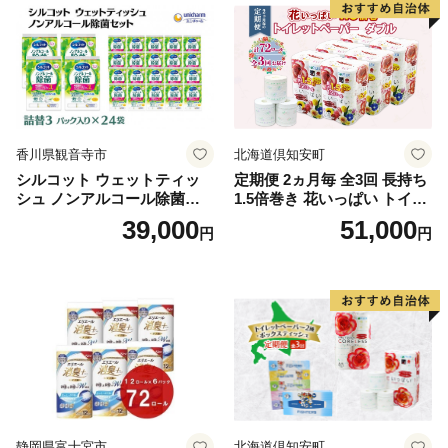
泡石鹸 石鹸 兵庫 兵庫県 小野
市
香川県観音寺市
北海道倶知安町
シルコット ウェットティッ
定期便 2ヵ月毎 全3回 長持ち
シュ ノンアルコール除菌詰
1.5倍巻き 花いっぱい トイレ
替（43枚×3P）×24袋 日用品
ットペーパー ダブル 45ｍ 計
39,000
51,000
円
円
おもちゃ 拭き取り 手拭き 外
72ロール 全18種 花柄 プリン
出時 お出かけ時 食事前 緑茶
ト ハーブ 香り付き 日本製 ま
カテキン配合
とめ買い 防災 常備品 ペーパ
ー 消耗品 備蓄 送料無料 北海
道 倶知安町 日用品
静岡県富士宮市
北海道倶知安町