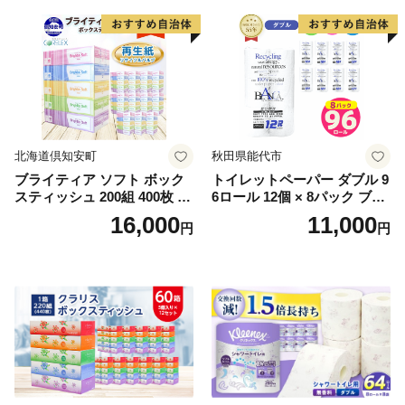
北海道倶知安町
秋田県能代市
ブライティア ソフト ボック
トイレットペーパー ダブル 9
スティッシュ 200組 400枚 60
6ロール 12個 × 8パック ブラ
箱 日本製 まとめ買い ティッ
ンカ 再生紙 100％ 芯あり 日
16,000
11,000
円
円
シュ リサイクル 長持 防災 常
用品 消耗品 無香料 生活用品
備品 日用雑貨 消耗品 生活必
備蓄 秋田県 能代市 送料無料
需品 備蓄 ペーパー 紙 北海道
《能代製紙》
倶知安町 日用品