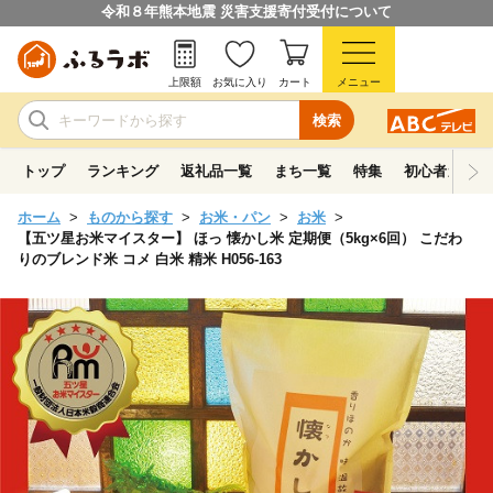
令和８年熊本地震 災害支援寄付受付について
上限額
お気に入り
カート
メニュー
検索
トップ
ランキング
返礼品一覧
まち一覧
特集
初心者ガイド
ホーム
ものから探す
お米・パン
お米
【五ツ星お米マイスター】 ほっ 懐かし米 定期便（5kg×6回） こだわ
りのブレンド米 コメ 白米 精米 H056-163