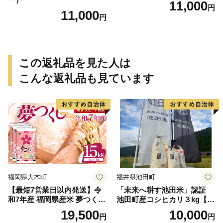
11,000
円
11,000
円
この返礼品を見た人は
こんな返礼品も見ています
福岡県大木町
福井県池田町
【最短7営業日以内発送】令
「未来へ耕す池田米」認証
和7年産 福岡県産米 夢つくし
池田町産コシヒカリ３kg【お
15kg 精米 ※北海道・沖縄・
1人様につき３セットまで】
19,500
10,000
円
円
離島は配送不可