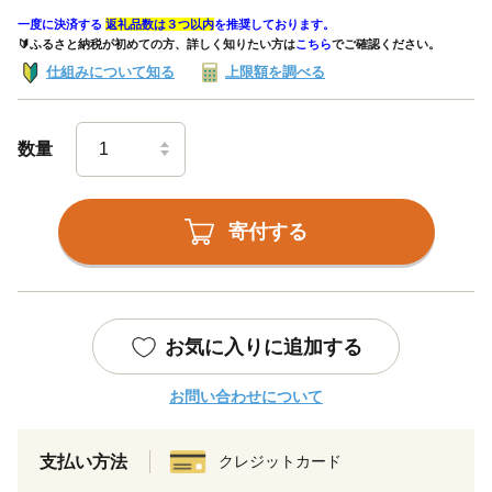
一度に決済する
返礼品数は３つ以内
を推奨しております。
🔰ふるさと納税が初めての方、詳しく知りたい方は
こちら
でご確認ください。
仕組みについて知る
上限額を調べる
数量
寄付する
お気に入りに追加する
お問い合わせについて
支払い方法
クレジットカード