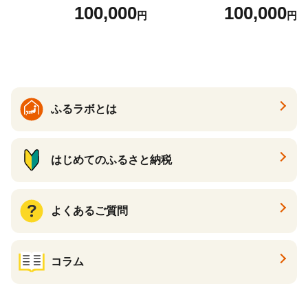
とから選べる！ ギフト いく
当） Bronze
100,000
100,000
円
円
ら ほたて 海鮮 牛肉 別海町
ケーキ アイス （ 後から 選べ
る カタログ カタログポイン
ト カタログギフト あとから
カタログ あとからカタログ
ポイント あとからカタログ
ギフト ふるさと納税 ）
ふるラボとは
はじめてのふるさと納税
よくあるご質問
コラム