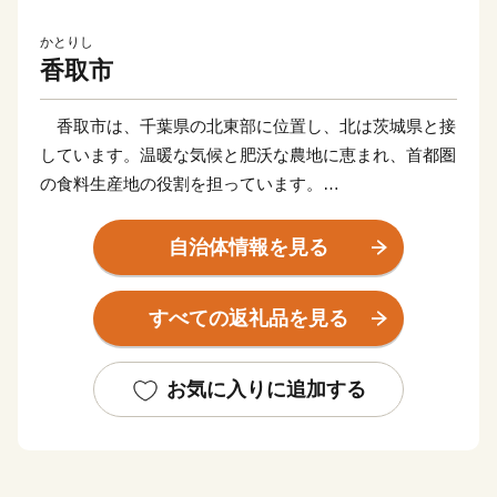
かとりし
香取市
香取市は、千葉県の北東部に位置し、北は茨城県と接
しています。温暖な気候と肥沃な農地に恵まれ、首都圏
の食料生産地の役割を担っています。
香取市には、日本の原風景を感じさせる田園・里山が
広がっており、水郷筑波国定公園に位置する利根川周辺
自治体情報を見る
の自然景観をはじめ、東国三社の一つ「香取神宮」や日
本で初めて実測地図を作成した「伊能忠敬旧宅跡」（国
すべての返礼品を見る
指定史跡）のほか、江戸時代から昭和初期に建てられた
商家や土蔵が軒を連ねる「佐原の町並み」（国選定重要
伝統的建造物群保存地区）など、水と緑に囲まれた自
お気に入りに追加する
然・歴史・文化に彩られたまちです。
また、ユネスコ無形文化遺産に登録されている佐原の
山車行事をはじめ、地域の特性を活かした祭礼や行事も