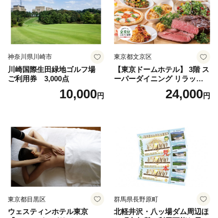
神奈川県川崎市
東京都文京区
川崎国際生田緑地ゴルフ場
【東京ドームホテル】 3階 ス
ご利用券 3,000点
ーパーダイニング リラッサ
ランチブッフェ お食事券 大
10,000
24,000
円
円
人1名様分 関東 東京 ご利用
券 ランチ 昼食 食事券 レスト
ラン ブッフェ 東京都 お食事
券
東京都目黒区
群馬県長野原町
ウェスティンホテル東京
北軽井沢・八ッ場ダム周辺ほ