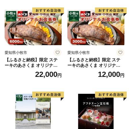
フトクリーム デザート 愛知
◆ワンストップ希望有無に関わらず 全寄附者へ「寄附
県 小牧店 小牧市 チケット 送
料無料
金受領証明書（圧着ハガキ）のみ」送付します。
※ワンストップ特例制度の適用を希望される場合は、送
付する「寄附金受領証明書（圧着ハガキ）」の案内に従
い申請してください。
※オンライン申請をご希望の場合は、「自治体マイペー
ジ」より申請をお願いいたします。
愛知県小牧市
愛知県小牧市
※書類提出をご希望の場合は、「寄附金税額控除に係る
【ふるさと納税】限定 ステ
【ふるさと納税】限定 ステ
ーキのあさくま オリジナル
ーキのあさくま オリジナル
申告特例申請書」に必要事項を記入の上、提出してくだ
お食事券 6000円 お好きなメ
お食事券 3000円 お好きなメ
22,000
12,000
さい。
円
円
ニュー 好きなだけ コーンス
ニュー 好きなだけ コーンス
ープ カレー サラダ プリン ソ
ープ カレー サラダ プリン ソ
フトクリーム デザート 愛知
フトクリーム デザート 愛知
県 小牧店 小牧市 チケット 送
県 小牧店 小牧市 チケット 送
料無料
料無料