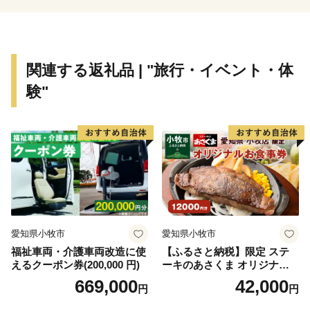
数多くあります。
香取市では、「豊かな暮らしを育む 歴史文化・自然
の郷 香取～人が輝き 人が集うまち～」を目指したま
ちづくりを進めています。
関連する返礼品 | "旅行・イベント・体
験"
【寄付に関する注意事項】
◆お礼品の贈呈は、市外にお住まいの方です。
◆同一年内で複数回の寄附を行った場合でも、その都度
お礼品を受け取ることができます。受け取り回数の制限
はありません。
◆お礼品のお届けは寄附金の納付確定後、委託事業者を
通じて事業者へ発注いたします。お届け時期は、各お礼
品のページにてご確認ください。
愛知県小牧市
愛知県小牧市
※日時指定や発送時期を早める等の個別対応はいたしか
福祉車両・介護車両改造に使
【ふるさと納税】限定 ステ
ねます。
えるクーポン券(200,000 円)
ーキのあさくま オリジナル
◆受け取りができず返送となったお礼品については、再
お食事券 12000円 お好きなメ
669,000
42,000
円
円
度の送付をいたしかねます。
ニュー 好きなだけ コーンス
ープ カレー サラダ プリン ソ
◆寄附金受領証明書はお礼品とは別に送付します。