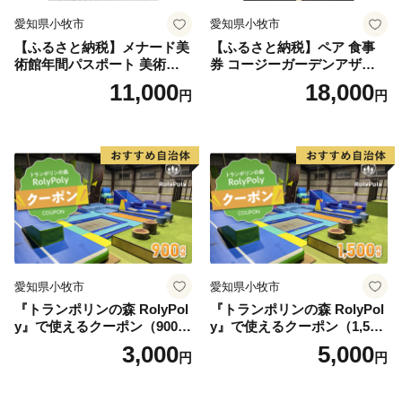
愛知県小牧市
愛知県小牧市
【ふるさと納税】メナード美
【ふるさと納税】ペア 食事
術館年間パスポート 美術館
券 コージーガーデンアザレ
メナード アート
ア アフタヌーン宝石箱 ホテ
11,000
18,000
円
円
ル特製 デザート 6種類 サン
ドウィッチ コーヒー または
紅茶 スイーツ アフタヌーン
ティー チケット 券 2名様分
お祝 誕生日 記念日 名鉄小牧
ホテル 愛知県 小牧市 送料無
料
愛知県小牧市
愛知県小牧市
『トランポリンの森 RolyPol
『トランポリンの森 RolyPol
y』で使えるクーポン（900
y』で使えるクーポン（1,500
円）
円）
3,000
5,000
円
円