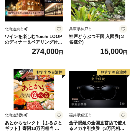
北海道余市町
兵庫県神戸市
ワインを楽しむYoichi LOOP
神戸どうぶつ王国 入園券(２
のディナー＆ペアリング付宿
名様分)
泊プラン＜デラックスツイン
274,000
15,000
円
円
＞
北海道別海町
福井県鯖江市
あとからセレクト【ふるさと
金子眼鏡の全国直営店で使え
ギフト】寄附10万円相当 あ
るメガネ引換券（3万円相