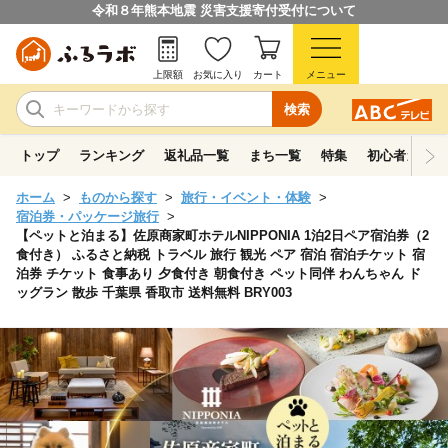
令和８年熊本地震 災害支援寄付受付について
上限額
お気に入り
カート
メニュー
検索
トップ
ランキング
返礼品一覧
まち一覧
特集
初心者ガイド
ホーム
ものから探す
旅行・イベント・体験
宿泊券・パッケージ旅行
【ペットと泊まる】佐原商家町ホテルNIPPONIA 1泊2日ペア宿泊券（2
食付き） ふるさと納税 トラベル 旅行 観光 ペア 宿泊 宿泊チケット 宿
泊券 チケット 食事あり 夕食付き 朝食付き ペット同伴 わんちゃん ド
ッグラン 散歩 千葉県 香取市 送料無料 BRY003