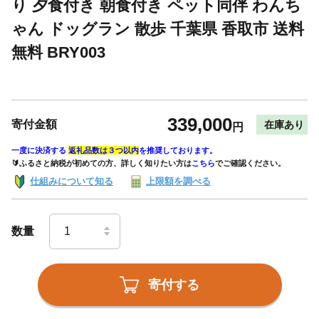
り 夕食付き 朝食付き ペット同伴 わんち
ゃん ドッグラン 散歩 千葉県 香取市 送料
無料 BRY003
339,000
寄付金額
在庫あり
円
一度に決済する
返礼品数は３つ以内
を推奨しております。
🔰ふるさと納税が初めての方、詳しく知りたい方は
こちら
でご確認ください。
仕組みについて知る
上限額を調べる
数量
寄付する