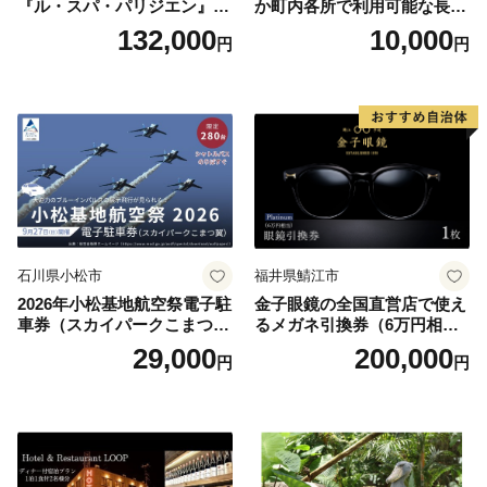
『ル・スパ・パリジエン』選
か町内各所で利用可能な長野
べるボディセラピー90分/1名
原町ふるさと感謝券（3,000
132,000
10,000
円
円
円分）【トラベル 観光 旅行
お土産 群馬県 長野原町 北軽
井沢】
石川県小松市
福井県鯖江市
2026年小松基地航空祭電子駐
金子眼鏡の全国直営店で使え
車券（スカイパークこまつ
るメガネ引換券（6万円相
翼） 駐車場 シャトルバスの
当） Platinum
29,000
200,000
円
円
りばすぐ 石川県 小松市