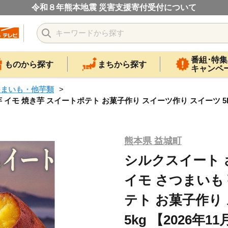
令和８年熊本地震 災害支援寄付受付について
番組･特集
ものから探す
まちから探す
キャンペ
つまいも・他芋類
 イモ 焼き芋 スイートポテト お菓子作り スイーツ作り スイーツ 5k
熊本県 益城町
シルクスイート さ
イモ さつまいも 
テト お菓子作り
5kg 【2026年