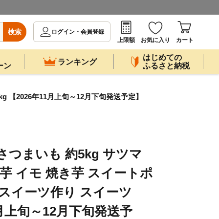
検索
ログイン・会員登録
上限額
お気に入り
カート
はじめての
ランキング
ーン
ふるさと納税
g 【2026年11月上旬～12月下旬発送予定】
つまいも 約5kg サツマ
芋 イモ 焼き芋 スイートポ
 スイーツ作り スイーツ
11月上旬～12月下旬発送予