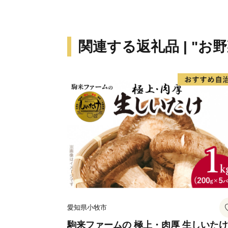
関連する返礼品 | "お野
愛知県小牧市
駒来ファームの 極上・肉厚 生しいたけ