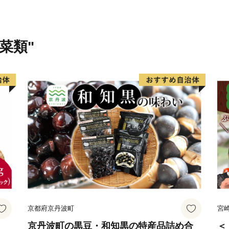
菜類"
京都府京丹波町
宮
京丹波町の黒豆・和知黒の特産品詰め合
＜