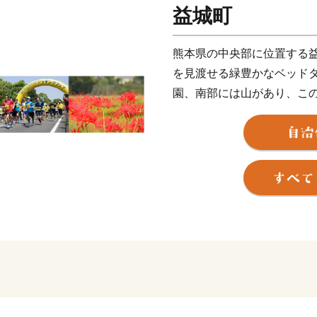
益城町
熊本県の中央部に位置する
を見渡せる緑豊かなベッド
園、南部には山があり、こ
カやヒノヒカリ、果物など
の調和がとれたまちです。
四季折々の変化も豊かで、
しい景観があふれています
阿蘇くまもと空港や益城熊本
陸の玄関口へお越しになっ