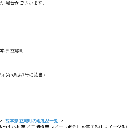
ない場合がございます。
熊本県 益城町
示第5条第1号に該当）
熊本県 益城町の返礼品一覧
さつまいも 芋 イモ 焼き芋 スイートポテト お菓子作り スイーツ作り ス