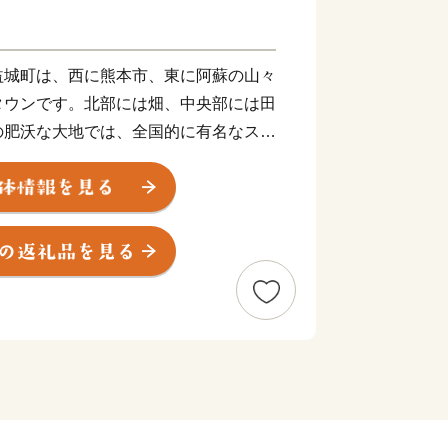
益城町は、西に熊本市、東に阿蘇の山々
タウンです。北部には畑、中央部には田
の肥沃な大地では、全国的に有名なスイ
の栽培が盛んに行われている都市と自然
春は秋津川の桜、夏は蛍、秋は紅葉と美
。
空港ICを有する便利な町、熊本の空と
てみませんか。