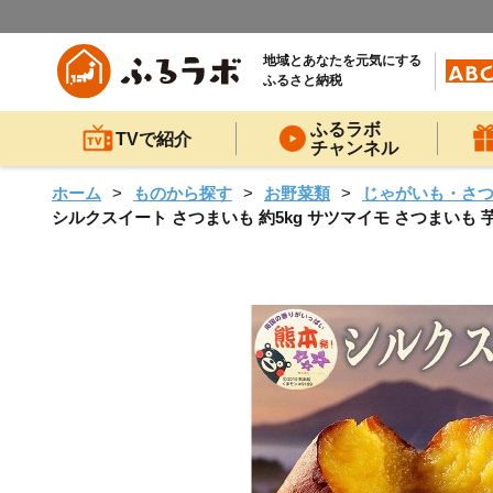
地域とあなたを元気にする
ふるさと納税
ふるラボ
TVで紹介
チャンネル
ホーム
ものから探す
お野菜類
じゃがいも・さ
シルクスイート さつまいも 約5kg サツマイモ さつまいも 芋