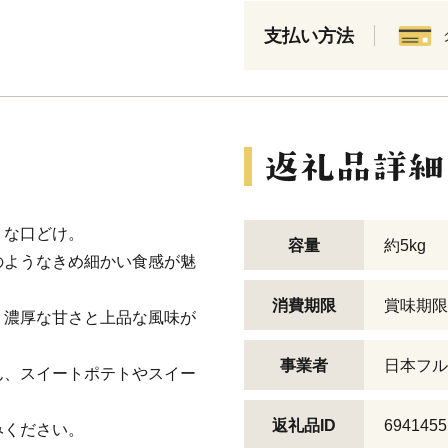
支払い方法
うな口どけ。
容量
約5kg
のようなきめ細かい食感が魅
消費期限
賞味期限
、濃厚な甘さと上品な風味が
事業者
日本フル
ん、スイートポテトやスイー
返礼品ID
6941455
みください。