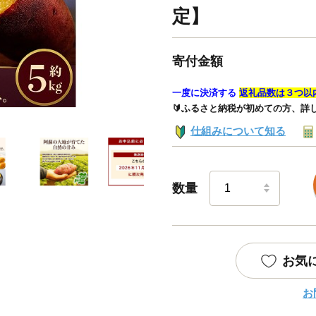
定】
寄付金額
一度に決済する
返礼品数は３つ以
🔰ふるさと納税が初めての方、詳
仕組みについて知る
数量
お気
お