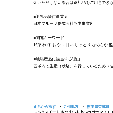
金いただけない場合は返礼品をご用意でき
■返礼品提供事業者
日本フルーツ株式会社熊本事業所
■関連キーワード
野菜 秋 冬 おやつ 甘い しっとり なめらか 
■地場産品に該当する理由
区域内で生産（栽培）を行っているため（告
まちから探す
九州地方
熊本県益城町
シルクスイート さつまいも 約5kg サツマイモ 