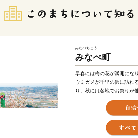
みなべちょう
みなべ町
早春には梅の花が満開にな
ウミガメが千里の浜に訪れ
り、秋には各地でお祭りが
や共感を持ってくださって
ませんか。
みなべ町の基幹産業である、
12月15日（火）にFAO
た「GIAHS運営・科学合