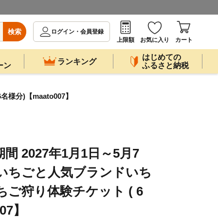
検索
ログイン・会員登録
上限額
お気に入り
カート
はじめての
ランキング
ーン
ふるさと納税
分)【maato007】
間 2027年1月1日～5月7
ルいちごと人気ブランドいち
ご狩り体験チケット ( 6
07】