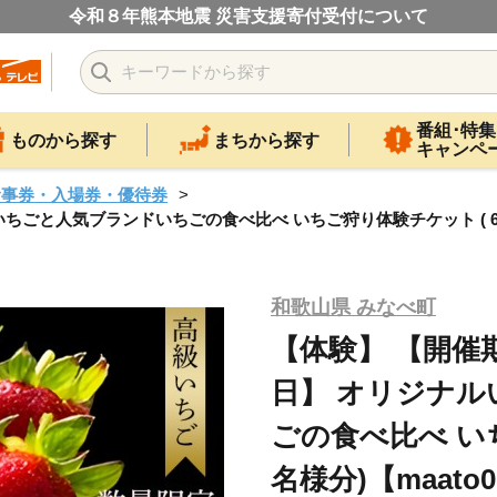
令和８年熊本地震 災害支援寄付受付について
番組･特集
ものから探す
まちから探す
キャンペ
食事券・入場券・優待券
いちごと人気ブランドいちごの食べ比べ いちご狩り体験チケット ( 6名様
和歌山県 みなべ町
【体験】 【開催期
日】 オリジナ
ごの食べ比べ いち
名様分)【maato0