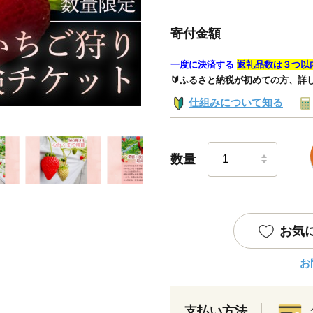
寄付金額
一度に決済する
返礼品数は３つ以
🔰ふるさと納税が初めての方、詳
仕組みについて知る
数量
お気
お
支払い方法