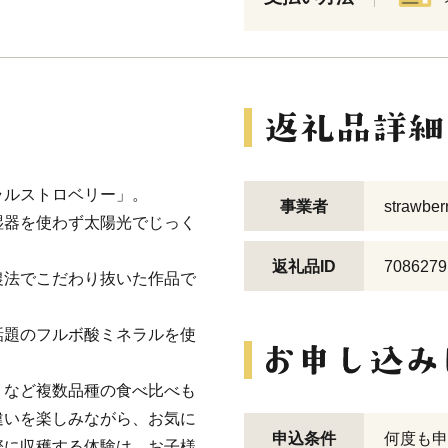
ラルストロベリー」。
事業者
strawb
湿器を使わず太陽光でじっく
返礼品ID
7086279
農法でこだわり抜いた作品で
話題のフルボ酸ミネラルを使
」など複数品種の食べ比べも
違いを楽しみながら、お気に
申込条件
何度も申
際に収穫する体験は、お子様