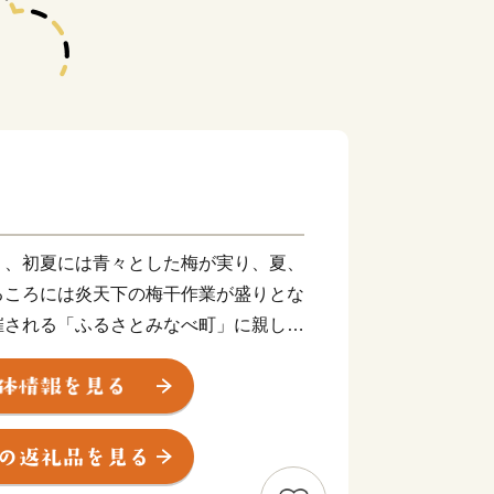
り、初夏には青々とした梅が実り、夏、
るころには炎天下の梅干作業が盛りとな
催される「ふるさとみなべ町」に親しみ
いる皆様、みなべ町を応援してください
梅を生産するシステムが、平成27年
（国際連合食糧農業機関本部）で開催され
同委員会」において、世界農業遺産に認