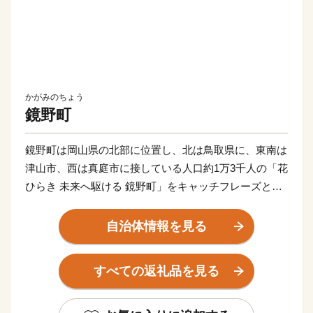
かがみのちょう
鏡野町
鏡野町は岡山県の北部に位置し、北は鳥取県に、東南は
津山市、西は真庭市に接している人口約1万3千人の「花
ひらき 未来へ駆ける 鏡野町」をキャッチフレーズとし
た町です。古くから山陰、山陽をなどの主要都市を結ぶ
地域となっており、様々な自然の恵みや文化、伝統を有
自治体情報を見る
しています。鏡野町には森や渓谷、田園風景と、四季を
通じて感動できる景観が点在しています。中国山地屈指
すべての返礼品を見る
の岡山県立森林公園、岡山を代表する紅葉スポット・奥
津渓、岡山県下最大級の規模の恩原高原スキー