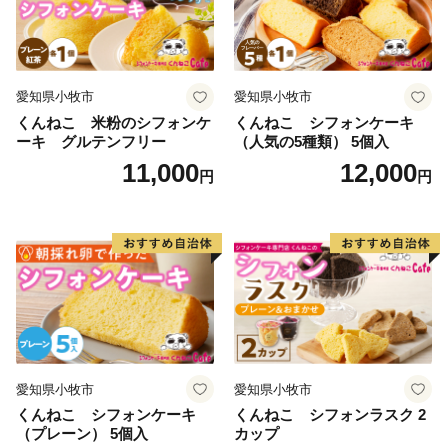
TEL ：050-3355-7158
MAIL：o.kagamino@do-furusato.jp
受付時間：平日9:00〜17:15
==============================
愛知県小牧市
愛知県小牧市
くんねこ 米粉のシフォンケ
くんねこ シフォンケーキ
ーキ グルテンフリー
（人気の5種類） 5個入
11,000
12,000
円
円
愛知県小牧市
愛知県小牧市
くんねこ シフォンケーキ
くんねこ シフォンラスク 2
（プレーン） 5個入
カップ