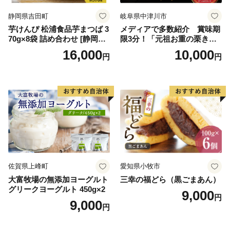
イン
静岡県吉田町
岐阜県中津川市
芋けんぴ 松浦食品芋まつば 3
メディアで多数紹介 賞味期
70g×8袋 詰め合わせ [静岡伊
限3分！「元祖お重の栗きん
勢丹(松浦食品) 静岡県 吉田町
とんモンブラン」 【未来の
16,000
10,000
円
円
22424274] 芋ケンピ セット
ご褒美】スイーツ 栗 モンブ
小袋 個包装 小分け
ラン くりきんとん デザート
ご褒美 お取り寄せ くり お菓
子 菓子 F4N-2298
佐賀県上峰町
愛知県小牧市
大富牧場の無添加ヨーグルト
三幸の福どら（黒ごまあん）
グリークヨーグルト 450g×2
9,000
円
9,000
円