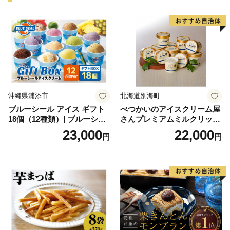
沖縄県浦添市
北海道別海町
ブルーシール アイス ギフト
べつかいのアイスクリーム屋
18個（12種類）| ブルーシー
さんプレミアムミルクリッチ
ルアイス ブルーシールアイ
12個（AP-01）（ 北海道アイ
23,000
22,000
円
円
スクリーム 着日指定可能 送
ス 北海道産アイス アイス ア
料無料 ジェラート 沖縄県 バ
イススイーツ アイスクリー
ースデー 贈り物 プレゼント
ム 北海道産アイスクリーム
誕生日 カップ 詰め合わせ バ
道産アイス 道産アイスクリ
ラエティ | バニラ チョコレー
ーム ギフト 詰合せ 詰め合わ
ト ストロベリー ピスタチオ
せ ふるさと納税 ）
バニラ＆クッキー ウベ 沖縄
紅イモ 塩ちんすこう 沖縄シ
ークヮーサー 沖縄黒糖 琉球
ロイヤルミルクティ 沖縄パ