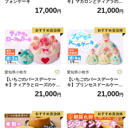
フォンケーキ
キ】マカロンとティアラのケ
説「秋津温泉」を書いた藤原審爾などの多くの文人墨客
ーキ スイーツ 日時指定可 デ
17,000
21,000
円
円
ザート 洋菓子 お取り寄せ 愛
や全国からの温泉ファンを引き付けています。
知県 小牧市 送料無料 誕生日
クリスマス お祝い マカロン
☆妖精の森ガラス美術館
デコレーションケーキ ホー
ルケーキ
世界的に珍しいウランガラス専門美術館「妖精の森ガラ
ス美術館」内にあるガラス工房では、吹きガラス体験・
サンドブラスト体験・リューター体験と３種類のガラス
作りを体験することができます。
☆岩井の滝と岩井の名水
愛知県小牧市
愛知県小牧市
子宝伝説もある岡山県最北端の滝。上部に岩盤が突き出
【いちごのバースデーケー
【いちごのバースデーケー
て岩屋を形成し、滝の裏側から眺めることができる「裏
キ】ティアラとローズのケー
キ】プリンセスドールケーキ
見の滝」。裏から見るとカーテンのような神秘的な姿
キ スイーツ デザート 洋菓
日時指定可 スイーツ デザー
21,000
21,000
円
円
で、パワースポットにもなっています。
子 お取り寄せ 愛知県 小牧市
ト 洋菓子 お取り寄せ 愛知県
送料無料 誕生日 クリスマス
小牧市 送料無料 誕生日 クリ
お祝い ばら 花 フラワー デコ
スマス お祝い キャラクター
◆お問い合わせ先◆
レーション ホールケーキ 日
デコレーションケーキ ホー
==============================
時指定可
ルケーキ 人形 かわいい こど
も
鏡野町ふるさと納税コールセンター