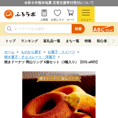
令和８年熊本地震 災害支援寄付受付について
上限額
お気に入り
カート
メニュー
検索
トップ
ランキング
返礼品一覧
まち一覧
特集
初心者ガイド
ホーム
ものから探す
お菓子・スイーツ
焼き菓子・チョコレート・洋菓子
焼きドーナツ 岡山リング 6個セット（3種入り）【031-a005】