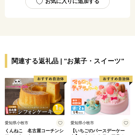
場・・・・・。鏡野町には、ここでしか味わえない楽し
お気に入りに追加する
さがあります。それぞれのスポットを巡って身も心もリ
フレッシュ。豊かな自然が満喫できます。
オススメスポット
☆奥津渓
渓流沿いに遊歩道があり、花崗岩が浸食されてできた甌
穴などの奥津渓八景の自然美を満喫できます。秋には渓
関連する返礼品 | "お菓子・スイーツ"
谷の両側が鮮やかな紅色に染まり、10月下旬から11月
中旬には「奥津もみじ祭り」を開催。幻想的なライトア
ップをはじめ、多彩なイベントや地域の特産品の販売な
どが楽しめます。美作三湯のひとつ、奥津温泉も近く、
少し足をのばせば、珍しいウランガラスを展示している
妖精の森ガラス美術館もあります。
☆奥津温泉
愛知県小牧市
愛知県小牧市
多くの文人にも愛された風情ある山里のいで湯。良質な
くんねこ 名古屋コーチンシ
【いちごのバースデーケー
美人の湯として、与謝野鉄幹・晶子夫妻、棟方志功、小