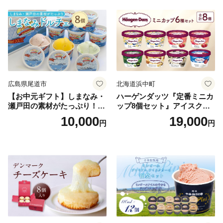
広島県尾道市
北海道浜中町
【お中元ギフト】しまなみ・
ハーゲンダッツ『定番ミニカ
瀬戸田の素材がたっぷり！ジ
ップ8個セット』アイスクリ
ェラート8個
ーム アイス スイーツ デザー
10,000
19,000
円
円
ト_H0016-104