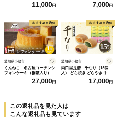
11,000
7,000
円
円
愛知県小牧市
愛知県小牧市
くんねこ 名古屋コーチンシ
両口屋是清 千なり（15個
フォンケーキ（桐箱入り）
入） どら焼き どらやき 手土
産 お土産 土産 丹波大納言小
27,000
17,000
円
円
豆 抹茶 林檎 りんご 慶事 お
祝い 法事 法要 詰め合わせ お
取り寄せ 瓢箪 豊臣秀吉 焼印
個包装 贈り物 老舗 お茶菓子
この返礼品を見た人は
こんな返礼品も見ています