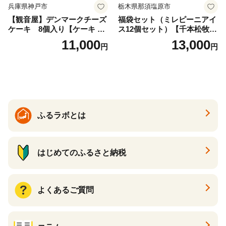
兵庫県神戸市
栃木県那須塩原市
【観音屋】デンマークチーズ
福袋セット（ミレピーニアイ
ケーキ 8個入り【ケーキ チ
ス12個セット）【千本松牧
ーズケーキ 人気スイーツ お
場】 ns025-014-12 【デザー
11,000
13,000
円
円
すすめスイーツ 神戸スイー
ト 詰め合わせ ギフト】
ツ 新感覚チーズケーキ おす
すめケーキ 兵庫県 神戸市 D0
910-17】
ふるラボとは
はじめてのふるさと納税
よくあるご質問