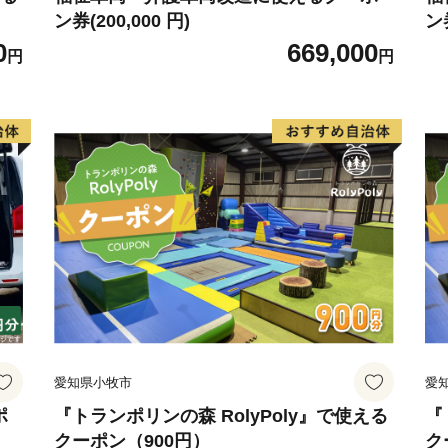
ン券(200,000 円)
ン券
0
669,000
円
円
愛知県小牧市
愛
ポ
『トランポリンの森 RolyPoly』で使える
『
クーポン（900円）
ク