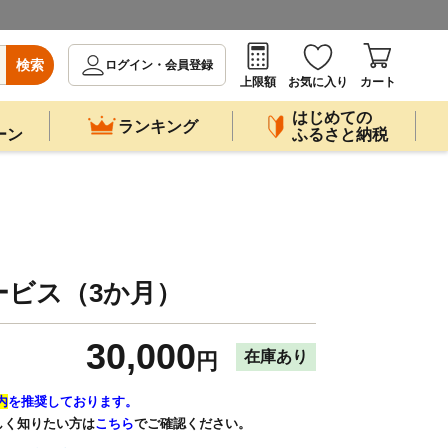
検索
ログイン・会員登録
上限額
お気に入り
カート
はじめての
ランキング
ーン
ふるさと納税
ービス（3か月）
30,000
在庫あり
円
内
を推奨しております。
しく知りたい方は
こちら
でご確認ください。