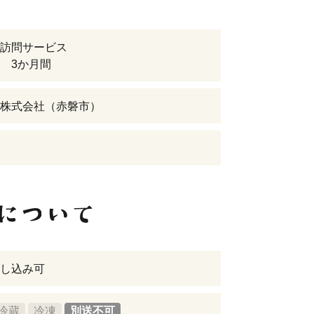
訪問サービス
 3か月間
株式会社（赤磐市）
し込み可
冷蔵
冷凍
別送不可