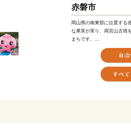
赤磐市
岡山県の南東部に位置する
な果実が実り、両宮山古墳
まちです。
このすばらしい“ふるさと”
笑顔にあふれ、いきいきと
現するために、市民と行政
ます。
皆さんの心にいつまでも残る
を 赤磐ふるさと応援寄附金
いただいたご寄附は、ふる
だきます。