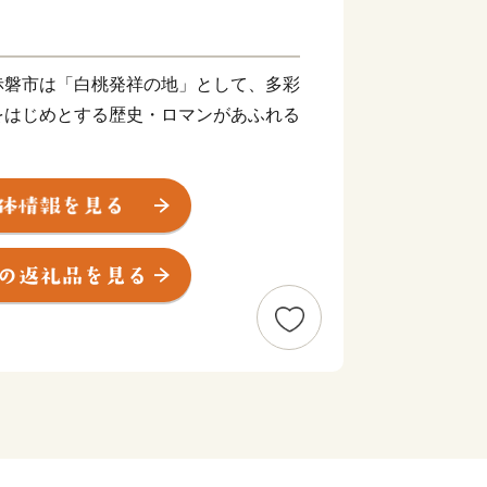
赤磐市は「白桃発祥の地」として、多彩
をはじめとする歴史・ロマンがあふれる
を“未来”へつなぎ、すべての人が健康で
暮らせるまちを創りたい。こんな夢を実
が一体となったまちづくりを推進してい
ふるさと赤磐市"への思い。その思い
によってかたちにしてみませんか。
さとの発展のために大切に使わせていた