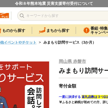
令和８年熊本地震 災害支援寄付受付について
番組･特集
ものから探す
まちから探す
キャンペ
の他イベントやチケット
みまもり訪問サービス（3か月）
岡山県 赤磐市
みまもり訪問サ
寄付金額
一度に決済する
返礼品数は３つ以
🔰ふるさと納税が初めての方、詳