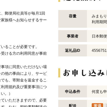
、郵便局社員等が毎月1回
容量
みまもり
ご家族様へお知らせするサー
利用期間
事業者
日本郵便
ていることが必要です。
返礼品ID
4556751
を受ける方の利用同意が事前
要事項に同意いただけない場
その他の事由により、サービ
合でも、寄附金を返金するこ
（利用規約及び重要事項につ
申込条件
何度も申
さい。）
せていただきますので、必要
配送
常温
ます。なお、契約書類郵送の