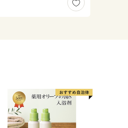
・勝龍寺城の合戦」で、最期の夜を過ご
として整備）が今も残るなど、豊かな歴
ります。
番組「news おかえり」で、菓子処
イーツ」 竹の子最中” が紹介されまし
」 竹の子最中 16個入
」 竹の子最中 12個入
たくさん‼
＞京都直送】京都産ザ・プレミアム・
都直送】金麦 350ml×24本