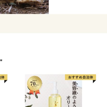
最後の戦いに臨んだ「山崎
した勝龍寺城（現在は公園
史資源に彩られた街でもあ
★ABCテレビのニュース情報
喜久春の「京野菜たけのこス
た！
👉「京野菜たけのこスイーツ
👉「京野菜たけのこスイーツ
"
★ほかにも魅力的な返礼品が
👉【＜天然水のビール工場
モルツ 350ml×24本
👉【＜天然水のビール工場＞京