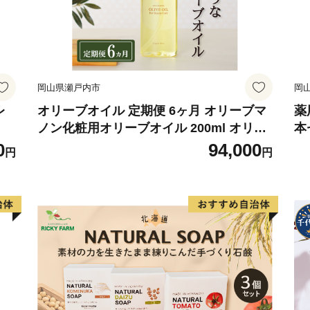
岡山県瀬戸内市
岡
レ
オリーブオイル 定期便 6ヶ月 オリーブマ
薬
ノン化粧用オリーブオイル 200ml オリー
本
ブ オイル 美容 スキンケア 化粧用 油 オリ
0
94,000
円
円
ーブ油 お楽しみ