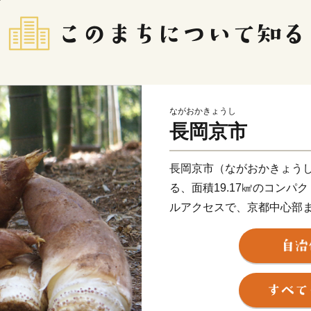
ながおかきょうし
長岡京市
長岡京市（ながおかきょう
る、面積19.17㎢のコンパ
ルアクセスで、京都中心部ま
ことができ、通勤・通学・
て世代に選ばれ続けている
一方で、市内には西山連峰
風景が広がるのんびりとし
がかつて置かれた地でもあ