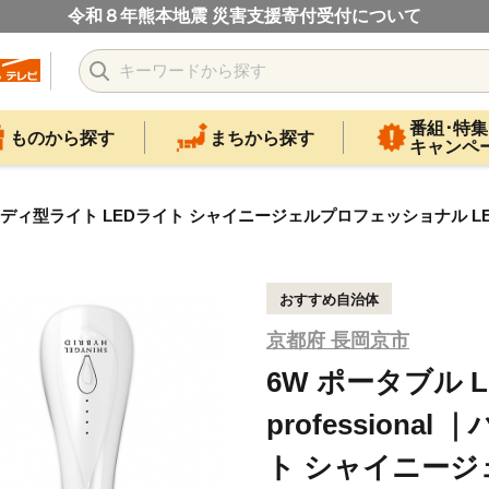
令和８年熊本地震 災害支援寄付受付について
番組･特集
ものから探す
まちから探す
キャンペ
al ｜ハンディ型ライト LEDライト シャイニージェルプロフェッショナル L
おすすめ自治体
京都府 長岡京市
6W ポータブル L
professiona
ト シャイニー