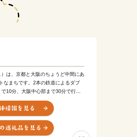
し）は、京都と大阪のちょうど中間にあ
クトなまちです。2本の鉄道によるダブ
で10分、大阪中心部まで30分で行く
お買い物にとっても便利！ 多くの子育
まちです。
をはじめとする豊かな自然が残り、田園
た雰囲気も人気の理由。「長岡京の都」
り、また、戦国一の知将「明智光秀」が