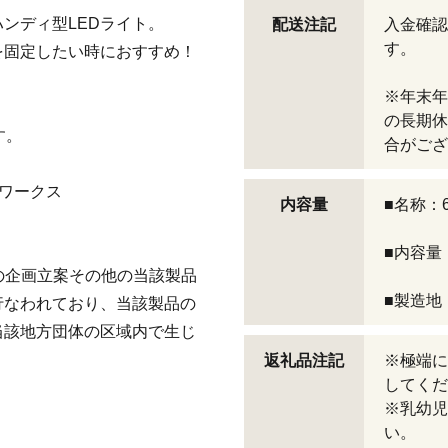
ハンディ型LEDライト。
配送注記
入金確認
す。
を固定したい時におすすめ！
※年末年
の長期休
す。
合がござ
ワークス
内容量
■名称：
■内容量
品の企画立案その他の当該製品
■製造地
行なわれており、当該製品の
当該地方団体の区域内で生じ
返礼品注記
※極端に
してくだ
※乳幼児
い。