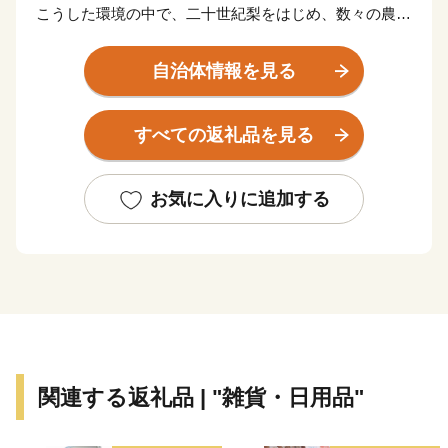
こうした環境の中で、二十世紀梨をはじめ、数々の農産
物が生産され、新鮮な海の幸が水揚げされます。
自然との共生が、氷温技術など独自の新技術を生み、付
自治体情報を見る
加価値の高い産業を支えています。
そして文化の香り高い風土の中で、新しい時代を担う人
すべての返礼品を見る
材が育っています。
また鳥取県は、古くから日本海を隔てた対岸の国々との
交流があり、環日本海時代の拠点づくりを進めていま
お気に入りに追加する
す。
【ご注意】
寄附者様のご都合による寄附申込みのキャンセル、お礼
の品の変更や返品はできません。
また、寄附者様のご都合により返礼品がお届けできない
場合、返礼品の再送は致しません。あらかじめご了承く
関連する返礼品 | "雑貨・日用品"
ださい。