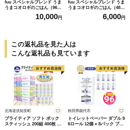
fuu スペシャルブレンド うま
fuu スペシャルブレンド うま
うまコオロギのごはん（960
うまコオロギのごはん（480
g）
g）
10,000
6,000
円
円
この返礼品を見た人は
こんな返礼品も見ています
北海道倶知安町
秋田県能代市
ブライティア ソフト ボック
トイレットペーパー ダブル 9
スティッシュ 200組 400枚 60
6ロール 12個 × 8パック ブラ
箱 日本製 まとめ買い ティッ
ンカ 再生紙 100％ 芯あり 日