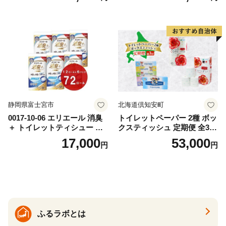
出時 お出かけ時 食事前 緑茶
ト ハーブ 香り付き 日本製 ま
カテキン配合
とめ買い 防災 常備品 ペーパ
ー 消耗品 備蓄 送料無料 北海
道 倶知安町 日用品
静岡県富士宮市
北海道倶知安町
0017-10-06 エリエール 消臭
トイレットペーパー 2種 ボッ
＋ トイレットティシュー し
クスティッシュ 定期便 全3
っかり香るフレッシュクリア
回 日本製 まとめ買い 防災
17,000
53,000
円
円
の香り ダブル 12ロール×6パ
常備品 日用雑貨 消耗品 生活
ック 72ロール 25m トイレ
必需品 大容量 備蓄 リサイク
ットペーパー パルプ100％ 消
ル ティッシュ ペーパー まと
臭 防臭 日用品 消耗品 備蓄
め買い 雑貨 倶知安町
ふるラボとは