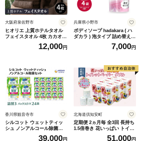
-1]
大阪府泉佐野市
兵庫県小野市
ヒオリエ 上質ホテルタオル
ボディソープ hadakara ( ハ
フェイスタオル 4枚 カカオ
ダカラ ) 泡タイプ 詰め替え 4
【タオル 泉州タオル 吸水 普
40ml×4袋 ボディーソープ 泡
12,000
7,000
円
円
段使い 無地 シンプル 日用品
ボディソープ 泡 日用品 消耗
ふわふわ ふかふか 家族 たお
品 バス用品 大容量 いい 匂い
る 一人暮らし】
ボディ 保湿 LION ライオン
泡石鹸 石鹸 兵庫 兵庫県 小野
市
香川県観音寺市
北海道倶知安町
シルコット ウェットティッ
定期便 2ヵ月毎 全3回 長持ち
シュ ノンアルコール除菌詰
1.5倍巻き 花いっぱい トイレ
替（43枚×3P）×24袋 日用品
ットペーパー ダブル 45ｍ 計
39,000
51,000
円
円
おもちゃ 拭き取り 手拭き 外
72ロール 全18種 花柄 プリン