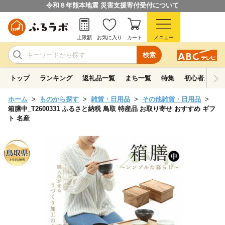
令和８年熊本地震 災害支援寄付受付について
上限額
お気に入り
カート
メニュー
検索
トップ
ランキング
返礼品一覧
まち一覧
特集
初心者ガイド
ホーム
ものから探す
雑貨・日用品
その他雑貨・日用品
箱膳中_T2600331 ふるさと納税 鳥取 特産品 お取り寄せ おすすめ ギフ
ト 名産