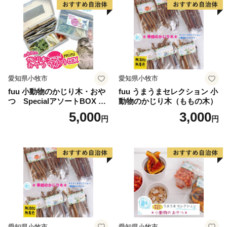
～鳥取県での子育てに関する情報～
教育だより「とっとり夢ひろば！」の最新号はこちらか
ら。
https://www.pref.tottori.lg.jp/yumehiroba/
～鳥取県への移住定住にご興味のある方～
愛知県小牧市
愛知県小牧市
移住応援制度についての情報はこちらから。
fuu 小動物のかじり木・おや
fuu うまうまセレクション 小
https://furusato.tori-info.co.jp/iju/support/system/
つ SpecialアソートBOX mi
動物のかじり木（ももの木）
ni（1個）
5,000
3,000
円
円
愛知県小牧市
愛知県小牧市