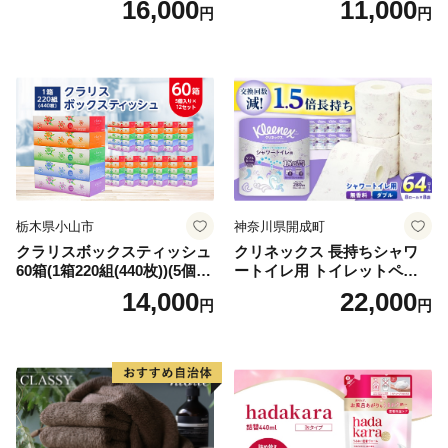
16,000
11,000
円
円
シュ リサイクル 長持 防災 常
用品 消耗品 無香料 生活用品
備品 日用雑貨 消耗品 生活必
備蓄 秋田県 能代市 送料無料
需品 備蓄 ペーパー 紙 北海道
《能代製紙》
倶知安町 日用品
栃木県小山市
神奈川県開成町
クラリスボックスティッシュ
クリネックス 長持ちシャワ
60箱(1箱220組(440枚))(5個入
ートイレ用 トイレットペー
り×12セット)【1256759】
パー（ダブル）64ロール(8ロ
14,000
22,000
円
円
ール×8パック) 開成町 トイレ
ットペーパーダブル 日用品
国産 新生活 ダブル SDGs 備
蓄 防災 エコ 消耗品 生活雑貨
生活用品 無香料 トイレット
ペーパー ダブル といれっと
ぺーぱー トイレ クレシア ト
イレットペーパー [BDBH002