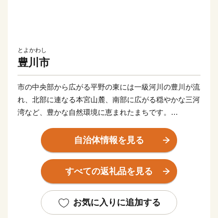
とよかわし
豊川市
市の中央部から広がる平野の東には一級河川の豊川が流
れ、北部に連なる本宮山麓、南部に広がる穏やかな三河
湾など、豊かな自然環境に恵まれたまちです。
名所としては、商売繁盛のご利益があるといわれてお
り、全国に名を馳せる豊川稲荷が知られています。
自治体情報を見る
また、バラ、大葉、トマトの生産が盛んで、生産量は全
国でもトップレベルです。
すべての返礼品を見る
とよかわ応援寄附金(ふるさと納税)をしていただいた方
に寄附額に応じて豊川市の自慢の品を返礼品としてお送
お気に入りに追加する
りしています。