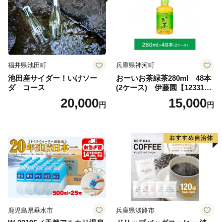
福井県池田町
兵庫県神河町
池田産サイダー！いけソー
おーいお茶緑茶280ml 48本
ダ コース
(2ケース) 伊藤園【123317
3】
20,000
15,000
円
円
鹿児島県垂水市
兵庫県淡路市