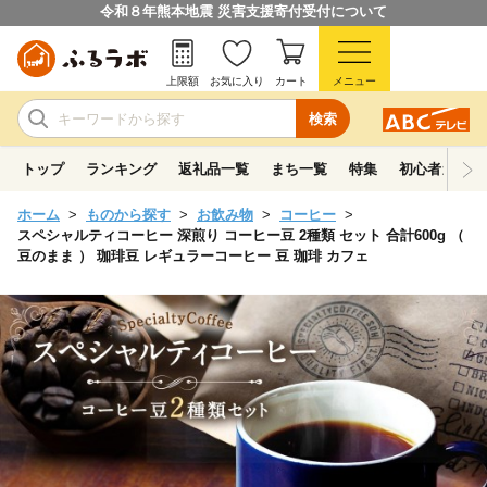
令和８年熊本地震 災害支援寄付受付について
上限額
お気に入り
カート
メニュー
検索
トップ
ランキング
返礼品一覧
まち一覧
特集
初心者ガイド
ホーム
ものから探す
お飲み物
コーヒー
スペシャルティコーヒー 深煎り コーヒー豆 2種類 セット 合計600g （
豆のまま ） 珈琲豆 レギュラーコーヒー 豆 珈琲 カフェ