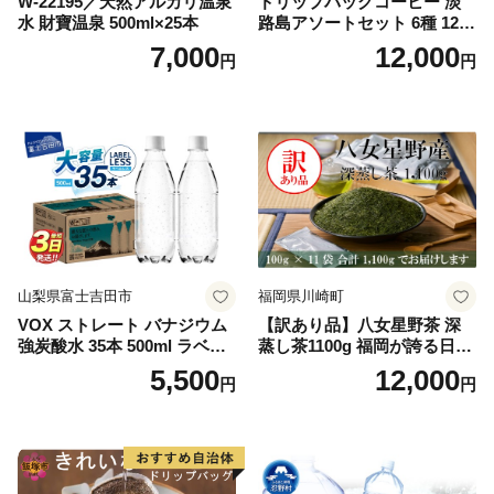
W-22195／天然アルカリ温泉
ドリップバッグコーヒー 淡
水 財寶温泉 500ml×25本
路島アソートセット 6種 120
袋 飲み比べ コーヒー
7,000
12,000
円
円
山梨県富士吉田市
福岡県川崎町
VOX ストレート バナジウム
【訳あり品】八女星野茶 深
強炭酸水 35本 500ml ラベル
蒸し茶1100g 福岡が誇る日本
レス【富士吉田市限定カート
茶_ 訳アリ 常温 お茶 茶袋 常
5,500
12,000
円
円
ン】
備品 おちゃ ocha 茶葉 緑茶
飲料 飲み物 八女 茶 日本茶
深むし茶 深蒸し 訳あり お茶
っぱ tea 八女茶 お手軽 簡単
小分け お土産 お取り寄せ グ
ルメ 福岡 九州 福岡県 国産