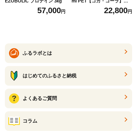
EZOBOLIC プロテイン 3kg
ml PET【コカ・コーラ】ペ
ットボトル 1ケース(24本) 定
57,000
22,800
円
円
期便 3回(72本) セット お茶
カフェインゼロ ノンカフェ
イン ハトムギ ブレンド茶 宮
崎県 えびの市 送料無料
ふるラボとは
はじめてのふるさと納税
よくあるご質問
コラム