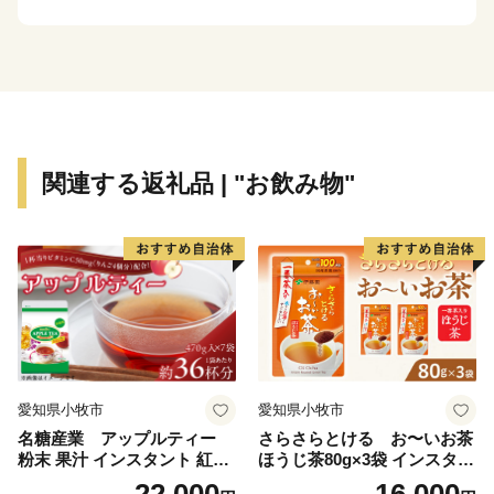
関連する返礼品 | "お飲み物"
愛知県小牧市
愛知県小牧市
名糖産業 アップルティー
さらさらとける お〜いお茶
粉末 果汁 インスタント 紅茶
ほうじ茶80g×3袋 インスタン
ティー ビタミンC 袋 ロング
トほうじ茶 粉末ほうじ茶 粉
22,000
16,000