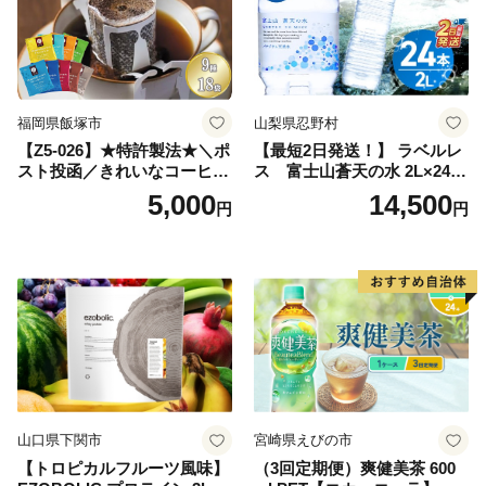
日本 ふかむし茶 ふかむし 家
庭用 自宅用 ちゃ りょくちゃ
ふかむしちゃ 急須 甘み 川崎
町 送料無料
福岡県飯塚市
山梨県忍野村
【Z5-026】★特許製法★＼ポ
【最短2日発送！】 ラベルレ
スト投函／きれいなコーヒー
ス 富士山蒼天の水 2L×24本
ドリップバッグ9種セット(18
（4ケース）※離島不可 天然
5,000
14,500
円
円
袋)ゆうパケットでお届け！
水 ミネラルウォーター 水 ペ
ットボトル 2000ml バナジウ
ム天然水 飲料水 軟水 鉱水 国
産 シリカ ミネラル 美容 備蓄
防災 長期保存 富士山 山梨県
忍野村
山口県下関市
宮崎県えびの市
【トロピカルフルーツ風味】
（3回定期便）爽健美茶 600