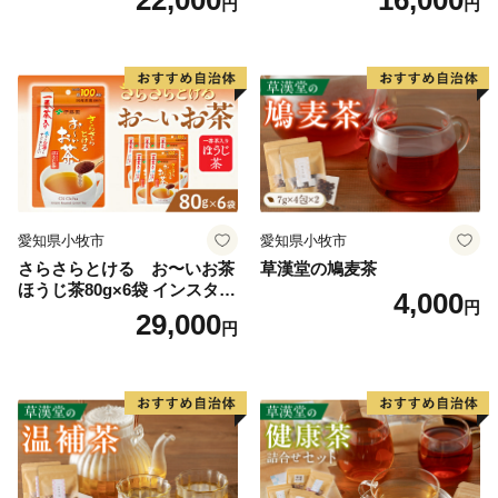
円
円
セラー 粉末飲料 粉末茶 簡単
末茶 おーいお茶 粉末緑茶
手軽 ホット アイス
愛知県小牧市
愛知県小牧市
さらさらとける お〜いお茶
草漢堂の鳩麦茶
ほうじ茶80g×6袋 インスタン
4,000
円
トほうじ茶 粉末ほうじ茶 粉
29,000
円
末茶 おーいお茶 粉末緑茶