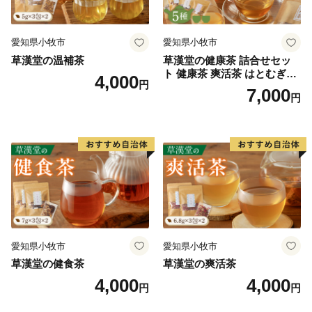
愛知県小牧市
愛知県小牧市
草漢堂の温補茶
草漢堂の健康茶 詰合せセッ
ト 健康茶 爽活茶 はとむぎ茶
4,000
円
温補茶 健食茶 和漢紅茶 お茶
7,000
円
愛知県小牧市
愛知県小牧市
草漢堂の健食茶
草漢堂の爽活茶
4,000
4,000
円
円