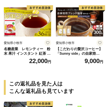
愛知県小牧市
愛知県小牧市
名糖産業 レモンティー 粉
【こだわりの贅沢コーヒー】
末 果汁 インスタント 紅茶 ビ
「Sunny side」の自家焙煎珈
タミンC 袋 ロングセラー 粉
琲ブレンド珈琲飲み比べセッ
22,000
9,000
円
円
末飲料 粉末茶 簡単 手軽 ホッ
ト（300g）
ト アイス
この返礼品を見た人は
こんな返礼品も見ています