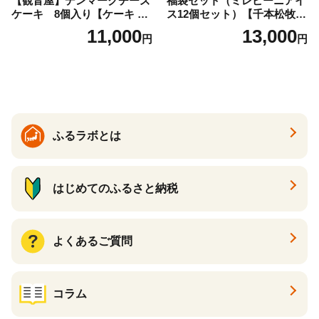
【観音屋】デンマークチーズ
福袋セット（ミレピーニアイ
ケーキ 8個入り【ケーキ チ
ス12個セット）【千本松牧
ーズケーキ 人気スイーツ お
場】 ns025-014-12 【デザー
11,000
13,000
円
円
すすめスイーツ 神戸スイー
ト 詰め合わせ ギフト】
ツ 新感覚チーズケーキ おす
すめケーキ 兵庫県 神戸市 D0
910-17】
ふるラボとは
はじめてのふるさと納税
よくあるご質問
コラム