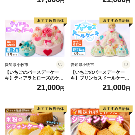
円
円
ザート 洋菓子 お取り寄せ 愛
知県 小牧市 送料無料 誕生日
クリスマス お祝い マカロン
デコレーションケーキ ホー
ルケーキ
愛知県小牧市
愛知県小牧市
【いちごのバースデーケー
【いちごのバースデーケー
キ】ティアラとローズのケー
キ】プリンセスドールケーキ
キ スイーツ デザート 洋菓
日時指定可 スイーツ デザー
21,000
21,000
円
円
子 お取り寄せ 愛知県 小牧市
ト 洋菓子 お取り寄せ 愛知県
送料無料 誕生日 クリスマス
小牧市 送料無料 誕生日 クリ
お祝い ばら 花 フラワー デコ
スマス お祝い キャラクター
レーション ホールケーキ 日
デコレーションケーキ ホー
時指定可
ルケーキ 人形 かわいい こど
も