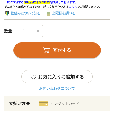
一度に決済する
返礼品数は３つ以内
を推奨しております。
🔰ふるさと納税が初めての方、詳しく知りたい方は
こちら
でご確認ください。
仕組みについて知る
上限額を調べる
数量
寄付する
お気に入りに追加する
お問い合わせについて
支払い方法
クレジットカード