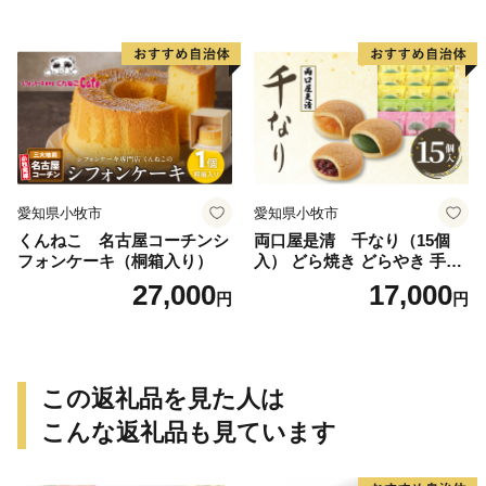
愛知県小牧市
愛知県小牧市
くんねこ 名古屋コーチンシ
両口屋是清 千なり（15個
フォンケーキ（桐箱入り）
入） どら焼き どらやき 手土
産 お土産 土産 丹波大納言小
27,000
17,000
円
円
豆 抹茶 林檎 りんご 慶事 お
祝い 法事 法要 詰め合わせ お
取り寄せ 瓢箪 豊臣秀吉 焼印
個包装 贈り物 老舗 お茶菓子
この返礼品を見た人は
こんな返礼品も見ています