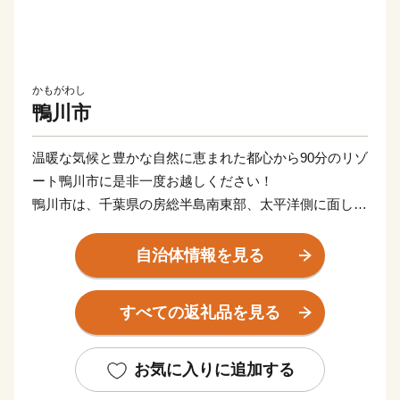
かもがわし
鴨川市
温暖な気候と豊かな自然に恵まれた都心から90分のリゾ
ート鴨川市に是非一度お越しください！
鴨川市は、千葉県の房総半島南東部、太平洋側に面し、
北部から東部に連なる清澄山系と、市の中央部を横断す
る嶺岡山系との間に、米どころとして知られる長狭平野
自治体情報を見る
が開け、その平野が太平洋に面した地域に市街地が形成
温暖な気候と豊かな自然環境、新鮮で豊富な食材に代表
すべての返礼品を見る
される貴重な自然資源はもとより、全国レベルの集客力
を持つ観光・宿泊施設、充実した医療・福祉・スポーツ
環境や特色ある保育・教育環境など、まちづくりの基盤
お気に入りに追加する
となる地域資源を多数有しています。