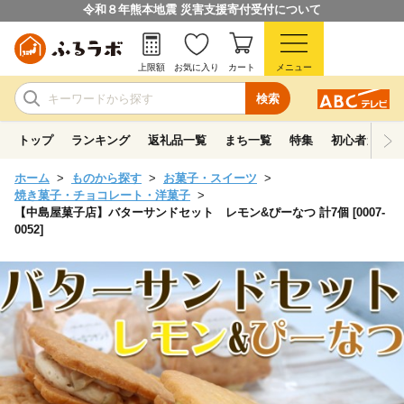
令和８年熊本地震 災害支援寄付受付について
上限額
お気に入り
カート
メニュー
検索
トップ
ランキング
返礼品一覧
まち一覧
特集
初心者ガイド
ホーム
ものから探す
お菓子・スイーツ
焼き菓子・チョコレート・洋菓子
【中島屋菓子店】バターサンドセット レモン&ぴーなつ 計7個 [0007-
0052]