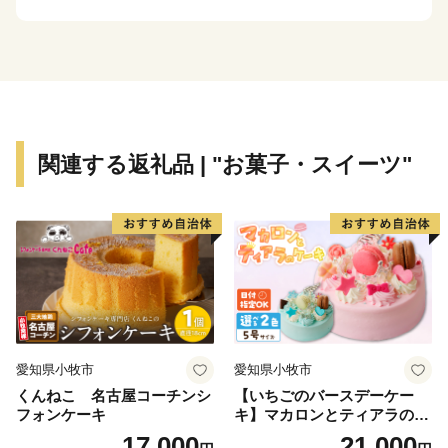
関連する返礼品 | "お菓子・スイーツ"
愛知県小牧市
愛知県小牧市
くんねこ 名古屋コーチンシ
【いちごのバースデーケー
フォンケーキ
キ】マカロンとティアラのケ
ーキ スイーツ 日時指定可 デ
17,000
21,000