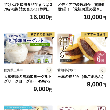
芋けんぴ 松浦食品芋まつば 3
メディアで多数紹介 賞味期
70g×8袋 詰め合わせ [静岡伊
限3分！「元祖お重の栗きん
勢丹(松浦食品) 静岡県 吉田町
とんモンブラン」 【未来の
16,000
10,000
円
円
22424274] 芋ケンピ セット
ご褒美】スイーツ 栗 モンブ
小袋 個包装 小分け
ラン くりきんとん デザート
ご褒美 お取り寄せ くり お菓
子 菓子 F4N-2298
佐賀県上峰町
愛知県小牧市
大富牧場の無添加ヨーグルト
三幸の福どら（黒ごまあん）
グリークヨーグルト 450g×2
9,000
円
9,000
円