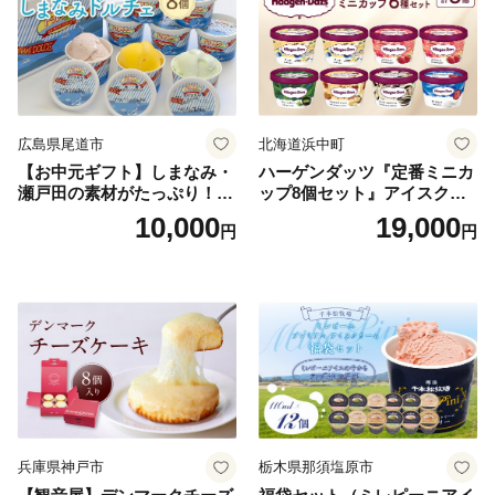
広島県尾道市
北海道浜中町
【お中元ギフト】しまなみ・
ハーゲンダッツ『定番ミニカ
瀬戸田の素材がたっぷり！ジ
ップ8個セット』アイスクリ
ェラート8個
ーム アイス スイーツ デザー
10,000
19,000
円
円
ト_H0016-104
兵庫県神戸市
栃木県那須塩原市