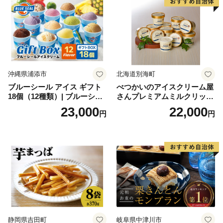
沖縄県浦添市
北海道別海町
ブルーシール アイス ギフト
べつかいのアイスクリーム屋
18個（12種類）| ブルーシー
さんプレミアムミルクリッチ
ルアイス ブルーシールアイ
12個（AP-01）（ 北海道アイ
23,000
22,000
円
円
スクリーム 着日指定可能 送
ス 北海道産アイス アイス ア
料無料 ジェラート 沖縄県 バ
イススイーツ アイスクリー
ースデー 贈り物 プレゼント
ム 北海道産アイスクリーム
誕生日 カップ 詰め合わせ バ
道産アイス 道産アイスクリ
ラエティ | バニラ チョコレー
ーム ギフト 詰合せ 詰め合わ
ト ストロベリー ピスタチオ
せ ふるさと納税 ）
バニラ＆クッキー ウベ 沖縄
紅イモ 塩ちんすこう 沖縄シ
ークヮーサー 沖縄黒糖 琉球
ロイヤルミルクティ 沖縄パ
イン
静岡県吉田町
岐阜県中津川市