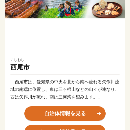
にしおし
西尾市
西尾市は、愛知県の中央を北から南へ流れる矢作川流
域の南端に位置し、東は三ヶ根山などの山々が連なり、
西は矢作川が流れ、南は三河湾を望みます。
鎌倉時代に足利義氏によって築かれたと伝えられる「西
条城」は、この地域の拠点として発展を続け、「西尾
自治体情報を見る
城」と改称された江戸時代に城下町が形成されました。
明和元年（1764年）、大給松平家の居城となると、六