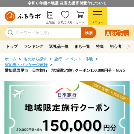
令和８年熊本地震 災害支援寄付受付について
上限額
お気に入り
カート
メニュー
検索
トップ
ランキング
返礼品一覧
まち一覧
特集
初心者ガイド
ホーム
ものから探す
旅行・イベント・体験
宿泊券・パッケージ旅行
愛知県西尾市 日本旅行 地域限定旅行クーポン150,000円分・N075