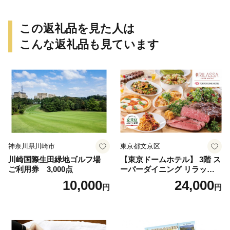
イン 1本付き デザート ドリ
ンク セレブレ お食事券 愛知
県 小牧市 送料無料
この返礼品を見た人は
こんな返礼品も見ています
神奈川県川崎市
東京都文京区
川崎国際生田緑地ゴルフ場
【東京ドームホテル】 3階 ス
ご利用券 3,000点
ーパーダイニング リラッサ
ランチブッフェ お食事券 大
10,000
24,000
円
円
人1名様分 関東 東京 ご利用
券 ランチ 昼食 食事券 レスト
ラン ブッフェ 東京都 お食事
券