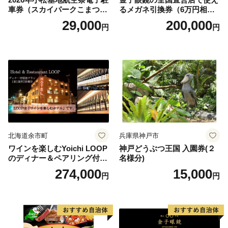
車券（スカイパークこまつ
るメガネ引換券（6万円相
翼） 駐車場 シャトルバスの
当） Platinum
29,000
200,000
円
円
りばすぐ 石川県 小松市
北海道余市町
兵庫県神戸市
ワインを楽しむYoichi LOOP
神戸どうぶつ王国 入園券(２
のディナー＆ペアリング付宿
名様分)
泊プラン＜デラックスツイン
274,000
15,000
円
円
＞