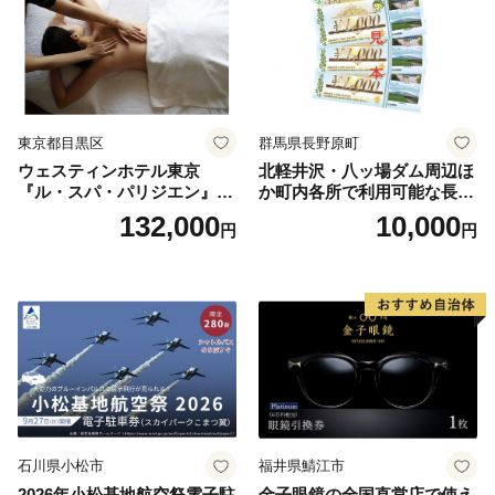
東京都目黒区
群馬県長野原町
ウェスティンホテル東京
北軽井沢・八ッ場ダム周辺ほ
『ル・スパ・パリジエン』選
か町内各所で利用可能な長野
べるボディセラピー90分/1名
原町ふるさと感謝券（3,000
132,000
10,000
円
円
円分）【トラベル 観光 旅行
お土産 群馬県 長野原町 北軽
井沢】
石川県小松市
福井県鯖江市
2026年小松基地航空祭電子駐
金子眼鏡の全国直営店で使え