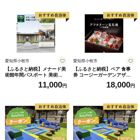
TEL：050-3114-2837
ープ カレー サラダ プリン ソ
ープ カレー サラダ プリン ソ
フトクリーム デザート 愛知
フトクリーム デザート 愛知
Mail：support@nishio.furusato-lg.jp
県 小牧店 小牧市 チケット 送
県 小牧店 小牧市 チケット 送
料無料
料無料
■ その他に関する問い合わせ
西尾市総合政策部秘書政策課
TEL：0563-65-2154
Mail：furusato@city.nishio.lg.jp
愛知県小牧市
愛知県小牧市
【ふるさと納税】メナード美
【ふるさと納税】ペア 食事
術館年間パスポート 美術館
券 コージーガーデンアザレ
メナード アート
ア アフタヌーン宝石箱 ホテ
11,000
18,000
円
円
ル特製 デザート 6種類 サン
ドウィッチ コーヒー または
紅茶 スイーツ アフタヌーン
ティー チケット 券 2名様分
お祝 誕生日 記念日 名鉄小牧
ホテル 愛知県 小牧市 送料無
料