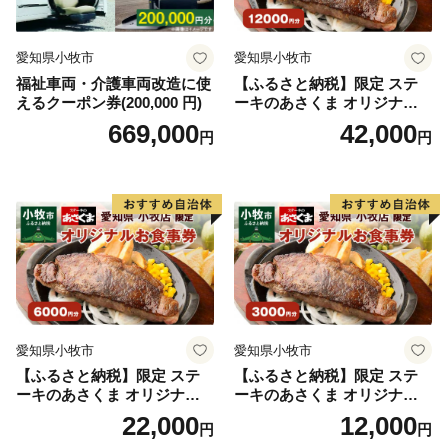
川など自然環境も豊かな「自然と文化と人々がとけあ
い、心豊かに暮らせるまち」それが六万石城下町・西尾
愛知県小牧市
愛知県小牧市
です。
福祉車両・介護車両改造に使
【ふるさと納税】限定 ステ
えるクーポン券(200,000 円)
ーキのあさくま オリジナル
【お問い合わせ先】
お食事券 12000円 お好きなメ
669,000
42,000
円
円
■ 返礼品・配送に関する問い合わせ
ニュー 好きなだけ コーンス
ープ カレー サラダ プリン ソ
一般社団法人西尾市観光協会
フトクリーム デザート 愛知
※西尾市は、返礼品に関する事務を外部委託していま
県 小牧店 小牧市 チケット 送
料無料
す。
TEL：0563-57-7882
Mail：furusato@katch.ne.jp
■ ワンストップ特例に関する問い合わせ
愛知県西尾市ふるさと納税ワンストップ受付センター
愛知県小牧市
愛知県小牧市
（シフトプラス株式会社）
【ふるさと納税】限定 ステ
【ふるさと納税】限定 ステ
ーキのあさくま オリジナル
ーキのあさくま オリジナル
※西尾市は、ワンストップ特例申請受付業務を外部委託
お食事券 6000円 お好きなメ
お食事券 3000円 お好きなメ
22,000
12,000
しています
円
円
ニュー 好きなだけ コーンス
ニュー 好きなだけ コーンス