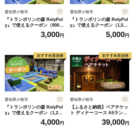
愛知県小牧市
愛知県小牧市
『トランポリンの森 RolyPol
『トランポリンの森 RolyPol
y』で使えるクーポン（900
y』で使えるクーポン（1,500
円）
円）
3,000
5,000
円
円
愛知県小牧市
愛知県小牧市
『トランポリンの森 RolyPol
【ふるさと納税】ペアチケッ
y』で使えるクーポン（1,200
ト ディナーコース A5ランク
円）
飛騨牛 コース 記念日 お誕生
4,000
39,000
円
円
日 特別な日 完全個室 ノンア
ルコール スパークリングワ