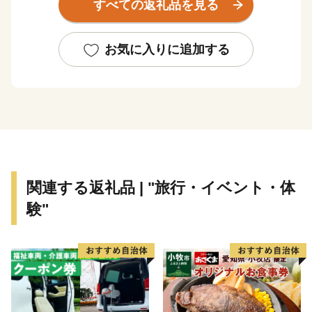
すべての返礼品を見る
万石城下町として商業がさらに賑わいを見せるようにな
り、その栄華は祇園祭として有形無形で今も大切に残さ
れています。
お気に入りに追加する
そのような歴史を有する西尾市は、市制を施行した昭
和28年12月15日以降、西三河南部の中核的な都市とし
て、自動車関連産業の発展とともに成長し続けてきまし
た。平成23年4月1日には一色町、吉良町、幡豆町と合
併し、令和2年で10年目を迎えています。
合併により、抹茶（てん茶）やカーネーション、養殖
うなぎなどの全国有数の地域資源を数多く有することと
関連する返礼品 | "旅行・イベント・体
なった西尾市は、農水産物の生産も盛んで、農業、工
験"
業、商業のバランスの取れた産業を展開しています。
特に「一色産うなぎ」、「西尾の抹茶」、「三河一色
えびせんべい」は特許庁の地域団体商標（地域ブラン
ド）にも認定されている全国に誇る三大ブランドです。
また、市内には歴史的な史跡や名所が点在し、伝統的
な祭りや民俗芸能も多く伝えられているほか、海・山・