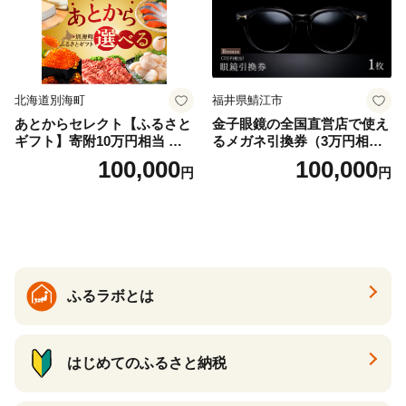
北海道別海町
福井県鯖江市
あとからセレクト【ふるさと
金子眼鏡の全国直営店で使え
ギフト】寄附10万円相当 あ
るメガネ引換券（3万円相
とから選べる！ ギフト いく
当） Bronze
100,000
100,000
円
円
ら ほたて 海鮮 牛肉 別海町
ケーキ アイス （ 後から 選べ
る カタログ カタログポイン
ト カタログギフト あとから
カタログ あとからカタログ
ポイント あとからカタログ
ギフト ふるさと納税 ）
ふるラボとは
はじめてのふるさと納税