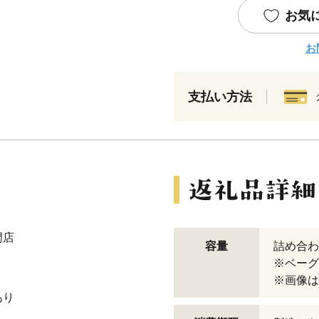
お気
お
支払い方法
門店
容量
詰め合わ
※ベーグ
※画像は
あり