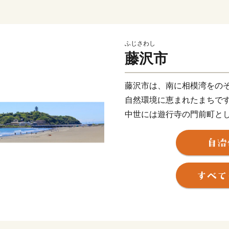
ふじさわし
藤沢市
藤沢市は、南に相模湾をの
自然環境に恵まれたまちで
中世には遊行寺の門前町と
六番目の「藤沢宿」、江の
た。
マリンスポーツの舞台とな
があふれる江の島、４つの
や野菜・果物…、暮らすだ
ちとして、これからも郷土
きますので、ぜひ藤沢市へ
※各使い道の事業費を上回