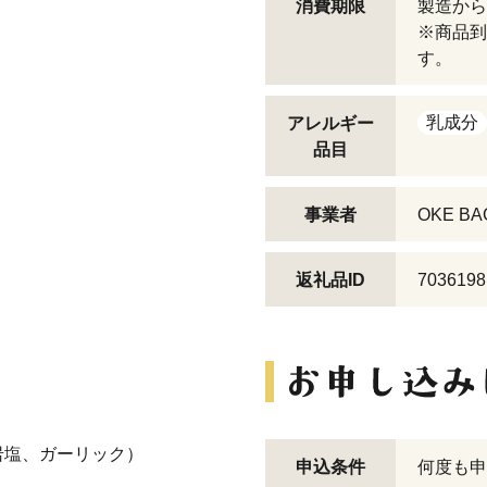
消費期限
製造から
※商品到
す。
乳成分
アレルギー
品目
事業者
OKE BA
返礼品ID
7036198
岩塩、ガーリック）
申込条件
何度も申