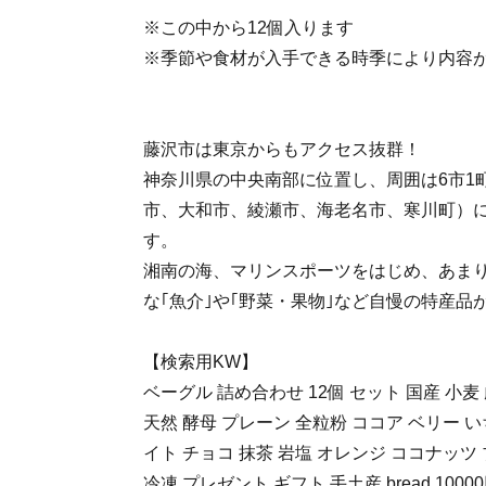
※この中から12個入ります
※季節や食材が入手できる時季により内容
藤沢市は東京からもアクセス抜群！
神奈川県の中央南部に位置し、周囲は6市1
市、大和市、綾瀬市、海老名市、寒川町）
す。
湘南の海、マリンスポーツをはじめ、あま
な｢魚介｣や｢野菜・果物｣など自慢の特産品
【検索用KW】
ベーグル 詰め合わせ 12個 セット 国産 小麦 厳選 パ
天然 酵母 プレーン 全粒粉 ココア ベリー 
イト チョコ 抹茶 岩塩 オレンジ ココナッツ
冷凍 プレゼント ギフト 手土産 bread 10000