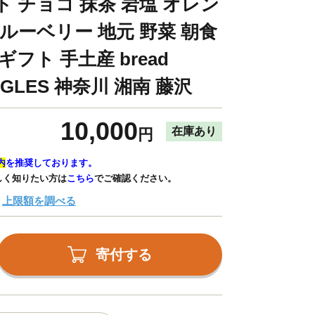
 チョコ 抹茶 岩塩 オレン
ルーベリー 地元 野菜 朝食
フト 手土産 bread
BAGLES 神奈川 湘南 藤沢
10,000
在庫あり
円
内
を推奨しております。
しく知りたい方は
こちら
でご確認ください。
上限額を調べる
寄付する