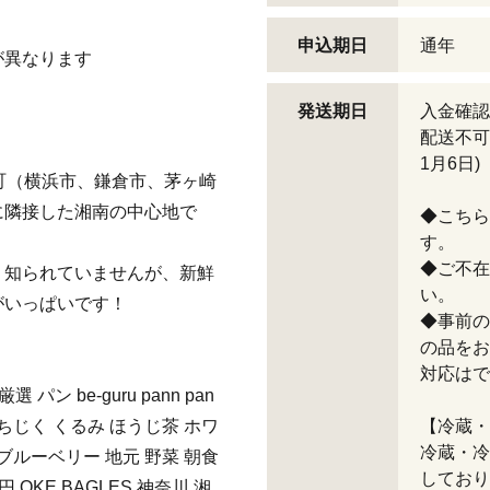
申込期日
通年
が異なります
発送期日
入金確認
配送不可
1月6日)
町（横浜市、鎌倉市、茅ヶ崎
に隣接した湘南の中心地で
◆こちら
す。
◆ご不在
り知られていませんが、新鮮
い。
がいっぱいです！
◆事前の
の品をお
対応はで
ン be-guru pann pan
いちじく くるみ ほうじ茶 ホワ
【冷蔵・
冷蔵・冷
 ブルーベリー 地元 野菜 朝食
しており
円 OKE BAGLES 神奈川 湘