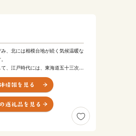
ぞみ、北には相模台地が続く気候温暖な
す。
して、江戸時代には、東海道五十三次の
島詣の足場としても賑わいを見せまし
る湘南の海、賑わうビーチ、史跡・名所
大学、ショッピングモール、新鮮な魚介
けで、訪れるだけで「キュン」とするま
愛あふれる元気なまちづくりを進めてい
の応援をお願いします。
った寄附金につきましては、市政全般に