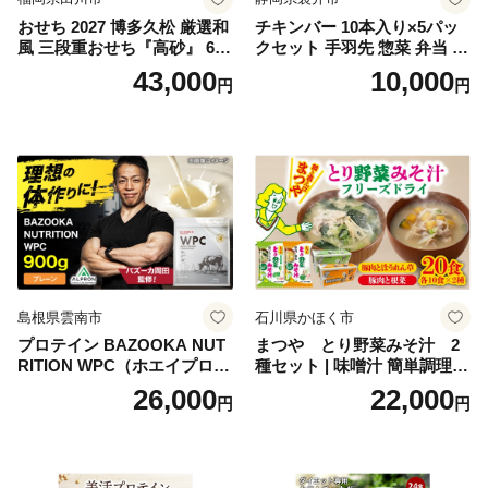
おせち 2027 博多久松 厳選和
チキンバー 10本入り×5パッ
風 三段重おせち『高砂』 6.5
クセット 手羽先 惣菜 弁当 お
寸 3段重 2～3人前 おせち料
かず お酒 おつまみ ギフト キ
43,000
10,000
円
円
理 重箱 お正月 冷凍おせち 縁
ャンプ アウトドア キャンプ
起物 祝箸付 福岡 お節 オセチ
飯 保存食 非常食 鶏肉 肉 お
oseti osechi お祝い 迎春おせ
肉 鶏 人気 厳選 静岡県袋井市
ち 本格おせち おせち予約 年
末 年始 お取り寄せ 新春 贅沢
おせち こだわりおせち 惣菜
老舗おせち ふるさと納税お
せち 御節 お節料理 正月 調理
不要 おせち料理2027
島根県雲南市
石川県かほく市
プロテイン BAZOOKA NUT
まつや とり野菜みそ汁 2
RITION WPC（ホエイプロテ
種セット | 味噌汁 簡単調理
イン）＜プレーン＞ 900g｜
お味噌 おみそ みそ とり野菜
26,000
22,000
円
円
バズーカ岡田監修・植物由来
時短料理 時短ごはん ご当地
の甘味料使用・国内製造 島
フリーズドライ
根県雲南市/株式会社アルプ
ロン [AIEN005]