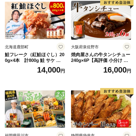
ー ギフト お取り寄せ 日高市
北海道鹿部町
大阪府泉佐野市
鮭フレーク（紅鮭ほぐし）20
焼肉屋さんの牛タンシチュー
0g×4本 計800g 鮭 サケ 鮭
240g×6P【高評価 小分け 惣
ほぐし サケフレーク シャケ
菜 牛たん 一人暮らし 冷凍】
14,000
16,000
円
円
フレーク 鮭フレーク
福岡県田川市
静岡県袋井市