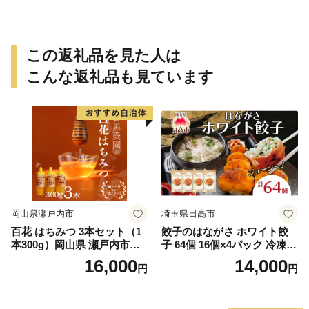
この返礼品を見た人は
こんな返礼品も見ています
岡山県瀬戸内市
埼玉県日高市
百花 はちみつ 3本セット（1
餃子のはながさ ホワイト餃
本300g）岡山県 瀬戸内市産
子 64個 16個×4パック 冷凍
石黒農園 ヨーグルト パン 砂
中華 点心 B級グルメ ご当地
16,000
14,000
円
円
糖の代わり 香り高い いい香
野菜 おつまみ おかず 簡単調
り 季節の花の蜜 トンガリ容
理 時短 リピート 保存 豚肉
器入り
特製 ポーク 大きめ ジューシ