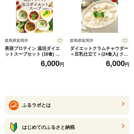
群馬県富岡市
群馬県富岡市
美容プロテイン 温活ダイエ
ダイエットクラムチャウダー
ットスープセット (16食) 小
＜豆乳仕立て＞(24食入) クラ
分け スープ 食べ比べ セット
ムチャウダー 豆乳 ダイエッ
6,000
6,000
円
円
詰合せ クラムチャウダー チ
ト スープ プロテイン たんぱ
ゲ コーン ポタージュ トマト
く質 食物繊維 食品 F20E-799
温活 ダイエット 美容 プロテ
イン 食品 F20E-809
ふるラボとは
はじめてのふるさと納税