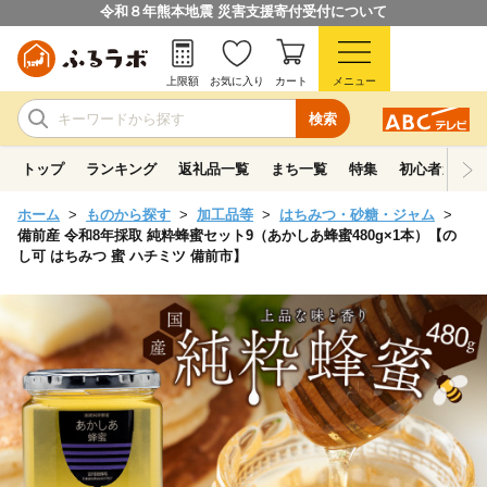
令和８年熊本地震 災害支援寄付受付について
上限額
お気に入り
カート
メニュー
検索
トップ
ランキング
返礼品一覧
まち一覧
特集
初心者ガイド
ホーム
ものから探す
加工品等
はちみつ・砂糖・ジャム
備前産 令和8年採取 純粋蜂蜜セット9（あかしあ蜂蜜480g×1本）【の
し可 はちみつ 蜜 ハチミツ 備前市】