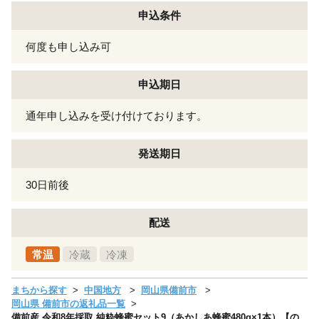
申込条件
何度も申し込み可
申込期日
通年申し込みを受け付けております。
発送期日
30日前後
配送
常温
冷蔵
冷凍
まちから探す
中国地方
岡山県備前市
岡山県 備前市の返礼品一覧
備前産 令和8年採取 純粋蜂蜜セット9（あかしあ蜂蜜480g×1本）【の