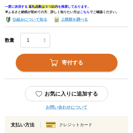
一度に決済する
返礼品数は３つ以内
を推奨しております。
🔰ふるさと納税が初めての方、詳しく知りたい方は
こちら
でご確認ください。
仕組みについて知る
上限額を調べる
数量
寄付する
お気に入りに追加する
お問い合わせについて
支払い方法
クレジットカード