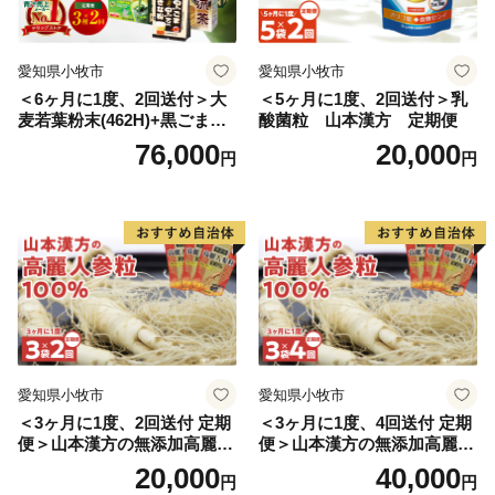
愛知県小牧市
愛知県小牧市
＜6ヶ月に1度、2回送付＞大
＜5ヶ月に1度、2回送付＞乳
麦若葉粉末(462H)+黒ごま黒
酸菌粒 山本漢方 定期便
豆きな粉+ 糖流茶 山本漢
76,000
20,000
円
円
方 定期便
愛知県小牧市
愛知県小牧市
＜3ヶ月に1度、2回送付 定期
＜3ヶ月に1度、4回送付 定期
便＞山本漢方の無添加高麗人
便＞山本漢方の無添加高麗人
参粒
参粒
20,000
40,000
円
円