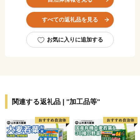
市の約80％が山地で構成され、南部は瀬戸内海に面
し、平野部が広がるなど地形は変化に富んでいます。
すべての返礼品を見る
また、豊かな自然環境に恵まれているとともに、温暖
な気候と自然災害の少なさを兼ね備えた過ごしやすい環
境にあります。
お気に入りに追加する
耐火物製造業を中心とする産業を育成した結果、備前
市は工業都市として大きく発展を遂げた一方で、長い歴
史の中で培われてきた「備前焼」や江戸時代から学びの
精神を伝え続ける「旧閑谷学校」などの伝統文化や歴史
的遺産が数多く残る文化都市としての側面をあわせ持っ
た地域です。
関連する返礼品 | "加工品等"
【平成27年】旧閑谷学校などを構成文化財に「近世日本
の教育遺産群－学ぶ心・礼節の本源－」として日本遺産
に認定されました。
【平成29年】備前焼（備前市）が、越前焼（福井県越前