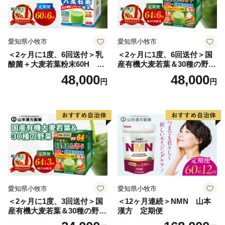
町）、瀬戸焼（愛知県瀬戸市）、常滑焼（愛知県常滑
市）、信楽焼（滋賀県甲賀市）、丹波立杭焼（兵庫県篠
山市）とともに、日本六古窯として連携して日本遺産に
愛知県小牧市
愛知県小牧市
認定されました。
＜2ヶ月に1度、6回送付＞乳
＜2ヶ月に1度、6回送付＞国
酸菌＋大麦若葉粉末60H 山
産有機大麦若葉＆30種の野
本漢方 定期便
菜 山本漢方 定期便
48,000
48,000
円
円
愛知県小牧市
愛知県小牧市
＜2ヶ月に1度、3回送付＞国
＜12ヶ月連続＞NMN 山本
産有機大麦若葉＆30種の野
漢方 定期便
菜 山本漢方 定期便