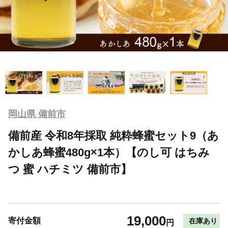
岡山県 備前市
備前産 令和8年採取 純粋蜂蜜セット9（あ
かしあ蜂蜜480g×1本）【のし可 はちみ
つ 蜜 ハチミツ 備前市】
19,000
寄付金額
在庫あり
円