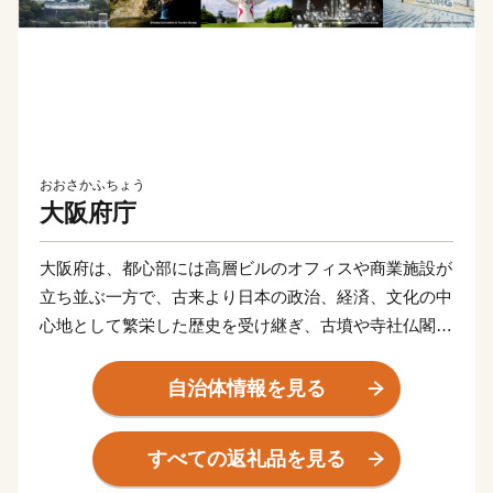
おおさかふちょう
大阪府庁
大阪府は、都心部には高層ビルのオフィスや商業施設が
立ち並ぶ一方で、古来より日本の政治、経済、文化の中
心地として繁栄した歴史を受け継ぎ、古墳や寺社仏閣な
どの歴史的建造物や景観が今なお残る都市です。西には
瀬戸内海へと繋がる大阪湾が広がり古くから海上交通の
自治体情報を見る
要衝であるとともに、他の三方は山に囲まれ、豊かな自
然にも恵まれています。
すべての返礼品を見る
また、「食いだおれ」の町とも言われるほど様々な食が