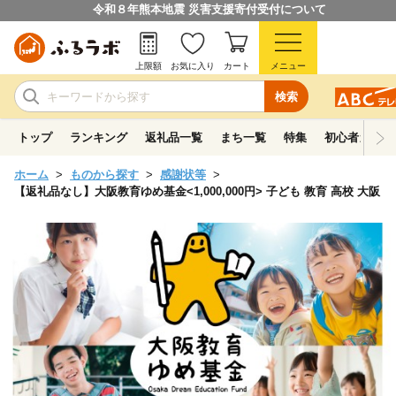
令和８年熊本地震 災害支援寄付受付について
上限額
お気に入り
カート
メニュー
検索
トップ
ランキング
返礼品一覧
まち一覧
特集
初心者ガイド
ホーム
ものから探す
感謝状等
【返礼品なし】大阪教育ゆめ基金<1,000,000円> 子ども 教育 高校 大阪