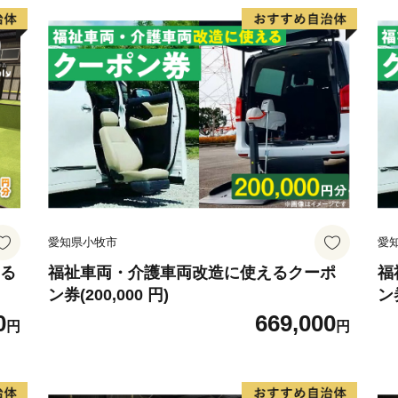
局・農協・観光施設等の職
を彩ります。
2007年（平成19年）に
島への寄港を契機に2008
行われるサタデーフラダン
島町の夏の風物詩となって
周防大島の白木半島沖で日
地（2,000㎡、４万個体
保護するため2013年（平
愛知県小牧市
愛
地を含む56.4㌶の海域が
区」に指定されています。
える
福祉車両・介護車両改造に使えるクーポ
福
ン券(200,000 円)
ン券
2018年（平成30年）10
0
669,000
の交通手段である大島大橋
円
円
や通行制限で町民生活や島
の本復旧工事も完了してお
な周防大島へ是非お越しく