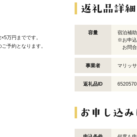
容量
宿泊補助
×5万円までです。
※お申込
のご予約となります。
お問合せ先
事業者
マリッサ
返礼品ID
6520570
申込条件
何度も申