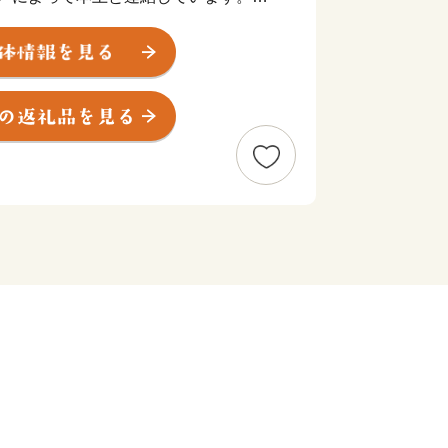
0月１日に島内の４町（久賀町・大島町・
防大島町が誕生しました。気候は年間を
ミカンは山口県の80％を生産してお
かぶ多島美や白い砂浜、四季の彩り豊か
す。
ワイ」といわれていますが、その所以
ります。明治18年から27年までの10
から約３万人がハワイに渡りましたが、
島から渡航しています。その後も移民が禁
防大島からは多くの者がハワイに移民し
社会の礎となりました。そのような歴史
38年）6月22日にハワイ州カウアイ島
世紀以上もの交流を続けています。
まったアロハシャツを役場の夏の制服とす
当初こそ派手なアロハシャツを着た役場
うですが、今では、島内の銀行・郵便