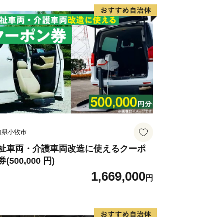
員もアロハシャツを着用し周防大島の夏
ハワイからやってきたホクレア号の周防大
年（平成20）に始まった夏場の土曜日に
ス、略して「サタフラ」も今では周防大
います。
本最大規模のニホンアワサンゴの群生
以上）が発見され、この貴重な海中景観を
成25年）２月にニホンアワサンゴの群生
知県小牧市
瀬戸内海では初めてとなる「海域公園地
祉車両・介護車両改造に使えるクーポ
(500,000 円)
月22日未明に外国船籍の貨物船が島民唯一
1,669,000
へ衝突する事故が発生し、全島での断水
円
の経済は大打撃を受けました。現在は橋
り、日常の生活に戻っています。アロハ
ださい。