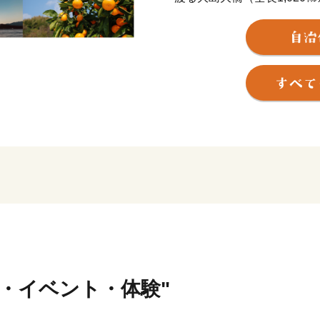
2004年（平成16年）1
東和町・橘町）が合併し周
通じて比較的温暖で、特産の
り、穏やかな瀬戸内海に浮
な自然が心を癒してくれま
周防大島は、「瀬戸内のハ
は明治の官約移民の歴史にあ
年間に官約移民として日本
その内3,913人が周防大
止される明治後半までに周
ており、今日のハワイ日系
背景があり、1963年（昭和
と姉妹島協定を締結し、半
1986（昭和61年）に始
行・イベント・体験"
るアロハキャンペーンは、
職員に少々驚きもあったよ