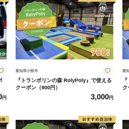
愛知県小牧市
愛
ポ
『トランポリンの森 RolyPoly』で使える
『
クーポン（900円）
ク
0
3,000
円
円