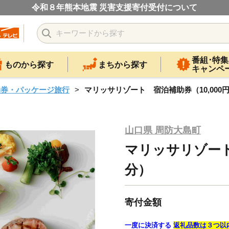
令和８年熊本地震 災害支援寄付受付について
番組･特集
ものから探す
まちから探す
キャンペ
泊券・パッケージ旅行
マリッサリゾート 宿泊補助券（10,000
山口県 周防大島町
マリッサリゾート
分）
寄付金額
一度に決済する
返礼品数は３つ以