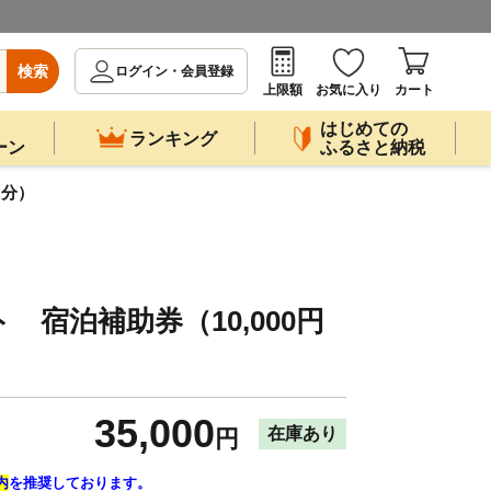
検索
ログイン・会員登録
上限額
お気に入り
カート
はじめての
ランキング
ーン
ふるさと納税
円分）
 宿泊補助券（10,000円
35,000
在庫あり
円
内
を推奨しております。