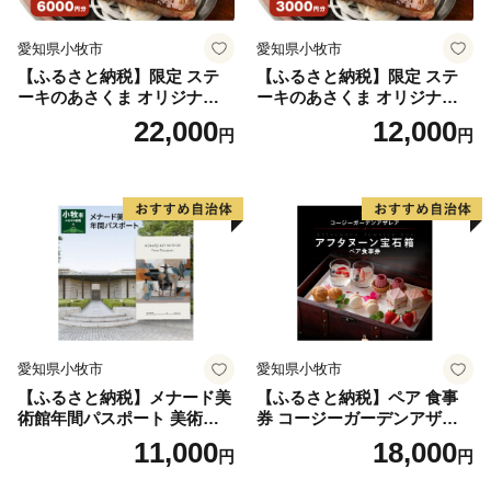
愛知県小牧市
愛知県小牧市
【ふるさと納税】限定 ステ
【ふるさと納税】限定 ステ
ーキのあさくま オリジナル
ーキのあさくま オリジナル
お食事券 6000円 お好きなメ
お食事券 3000円 お好きなメ
22,000
12,000
円
円
ニュー 好きなだけ コーンス
ニュー 好きなだけ コーンス
ープ カレー サラダ プリン ソ
ープ カレー サラダ プリン ソ
フトクリーム デザート 愛知
フトクリーム デザート 愛知
県 小牧店 小牧市 チケット 送
県 小牧店 小牧市 チケット 送
料無料
料無料
愛知県小牧市
愛知県小牧市
【ふるさと納税】メナード美
【ふるさと納税】ペア 食事
術館年間パスポート 美術館
券 コージーガーデンアザレ
メナード アート
ア アフタヌーン宝石箱 ホテ
11,000
18,000
円
円
ル特製 デザート 6種類 サン
ドウィッチ コーヒー または