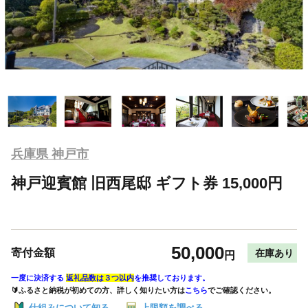
兵庫県 神戸市
神戸迎賓館 旧西尾邸 ギフト券 15,000円
50,000
寄付金額
在庫あり
円
一度に決済する
返礼品数は３つ以内
を推奨しております。
🔰ふるさと納税が初めての方、詳しく知りたい方は
こちら
でご確認ください。
仕組みについて知る
上限額を調べる