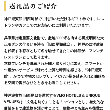
神戸迎賓館 旧西尾邸でご利用いただけるギフト券です。レス
トランやカフェでのお支払いにご利用いただけます。
兵庫県指定重要文化財で、敷地3000坪を有する風光明媚な大
正モダンの佇まいを誇る「旧西尾類蔵邸」。神戸の西洋建築
を代表する存在として名を馳せてきたこの洋館が、フレンチ
レストランとして甦ります。
本格フレンチを洗練された味と盛り付けに加え、スマートか
つ暖かいサービスで味わう上質な時間を感じる、“神戸迎賓
館”。かつて本物のセレブリティだけが足を踏み入れた由緒あ
る空間で贅沢なひとときをお過ごしください。
神戸迎賓館 旧西尾邸を運営するVMG HOTELS & UNIQUE
VENUESは「文化を紡ぐ」ことをミッションとし、歴史的な
価値をもつ建造物を活かすことで、建物やまち並みを後世に