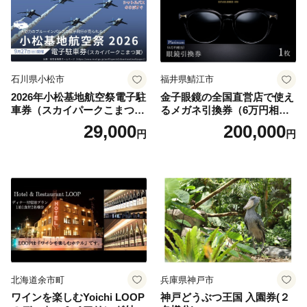
石川県小松市
福井県鯖江市
2026年小松基地航空祭電子駐
金子眼鏡の全国直営店で使え
車券（スカイパークこまつ
るメガネ引換券（6万円相
翼） 駐車場 シャトルバスの
当） Platinum
29,000
200,000
円
円
りばすぐ 石川県 小松市
北海道余市町
兵庫県神戸市
ワインを楽しむYoichi LOOP
神戸どうぶつ王国 入園券(２