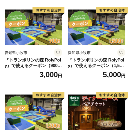
紅茶 スイーツ アフタヌーン
ティー チケット 券 2名様分
お祝 誕生日 記念日 名鉄小牧
ホテル 愛知県 小牧市 送料無
料
愛知県小牧市
愛知県小牧市
『トランポリンの森 RolyPol
『トランポリンの森 RolyPol
y』で使えるクーポン（900
y』で使えるクーポン（1,500
円）
円）
3,000
5,000
円
円