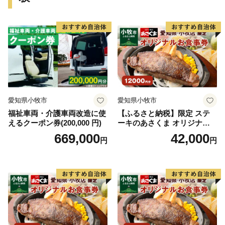
■ 神戸牛
■ 灘の酒
■ 神戸ワイン
■ スイーツ
■ 有馬温泉（宿泊優待券）
愛知県小牧市
愛知県小牧市
どれを選んでも神戸の良さを味わい・体感することがで
福祉車両・介護車両改造に使
【ふるさと納税】限定 ステ
きます。
えるクーポン券(200,000 円)
ーキのあさくま オリジナル
お食事券 12000円 お好きなメ
669,000
42,000
円
円
ぜひ、ふるさと納税を通じて、神戸の魅力をお楽しみく
ニュー 好きなだけ コーンス
ープ カレー サラダ プリン ソ
ださい。
フトクリーム デザート 愛知
県 小牧店 小牧市 チケット 送
料無料