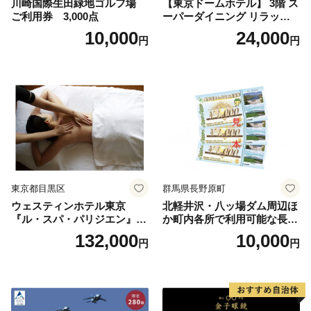
川崎国際生田緑地ゴルフ場
【東京ドームホテル】 3階 ス
ご利用券 3,000点
ーパーダイニング リラッサ
ランチブッフェ お食事券 大
10,000
24,000
円
円
人1名様分 関東 東京 ご利用
券 ランチ 昼食 食事券 レスト
ラン ブッフェ 東京都 お食事
券
東京都目黒区
群馬県長野原町
ウェスティンホテル東京
北軽井沢・八ッ場ダム周辺ほ
『ル・スパ・パリジエン』選
か町内各所で利用可能な長野
べるボディセラピー90分/1名
原町ふるさと感謝券（3,000
132,000
10,000
円
円
円分）【トラベル 観光 旅行
お土産 群馬県 長野原町 北軽
井沢】