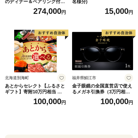
のディナー＆ペアリング付宿
名様分)
泊プラン＜デラックスツイン
274,000
15,000
円
円
＞
北海道別海町
福井県鯖江市
あとからセレクト【ふるさと
金子眼鏡の全国直営店で使え
ギフト】寄附10万円相当 あ
るメガネ引換券（3万円相
とから選べる！ ギフト いく
当） Bronze
100,000
100,000
円
円
ら ほたて 海鮮 牛肉 別海町
ケーキ アイス （ 後から 選べ
る カタログ カタログポイン
ト カタログギフト あとから
カタログ あとからカタログ
ポイント あとからカタログ