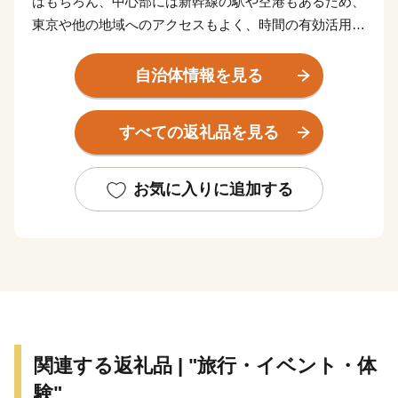
はもちろん、中心部には新幹線の駅や空港もあるため、
東京や他の地域へのアクセスもよく、時間の有効活用に
最適な街です。
自治体情報を見る
しかし、これだけではありません。神戸の魅力は、何よ
り、都会と自然が近いということ。海と山に囲まれ、心
すべての返礼品を見る
地よい風が吹く。
そして、中心部からほど近い場所には、広大な田園風景
が広がっています。
お気に入りに追加する
さらに、住んでいる人や訪れる人が盛んに交流する街で
もあり、多様な暮らし方や人を自然と受け入れる気質を
持っているように感じられます。
神戸。それは、「都会の便利さと豊かな自然を兼ね備え
た自分スタイルの暮らしが叶う」まち。
関連する返礼品 | "旅行・イベント・体
そんな神戸スタイルを代表する品々を、ふるさと納税の
験"
返礼品として特別に、ご用意しております。