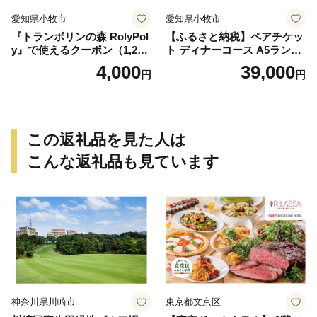
愛知県小牧市
愛知県小牧市
『トランポリンの森 RolyPol
【ふるさと納税】ペアチケッ
y』で使えるクーポン（1,200
ト ディナーコース A5ランク
円）
飛騨牛 コース 記念日 お誕生
4,000
39,000
円
円
日 特別な日 完全個室 ノンア
ルコール スパークリングワ
イン 1本付き デザート ドリ
ンク セレブレ お食事券 愛知
県 小牧市 送料無料
この返礼品を見た人は
こんな返礼品も見ています
神奈川県川崎市
東京都文京区