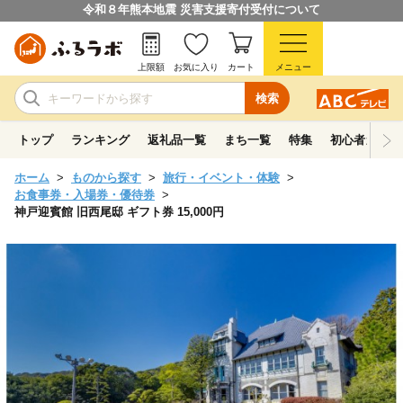
令和８年熊本地震 災害支援寄付受付について
上限額
お気に入り
カート
メニュー
検索
トップ
ランキング
返礼品一覧
まち一覧
特集
初心者ガイド
ホーム
ものから探す
旅行・イベント・体験
お食事券・入場券・優待券
神戸迎賓館 旧西尾邸 ギフト券 15,000円