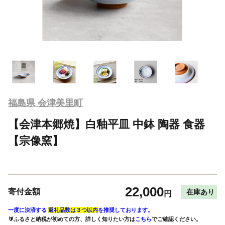
福島県 会津美里町
【会津本郷焼】白釉平皿 中鉢 陶器 食器
【宗像窯】
22,000
寄付金額
在庫あり
円
一度に決済する
返礼品数は３つ以内
を推奨しております。
🔰ふるさと納税が初めての方、詳しく知りたい方は
こちら
でご確認ください。