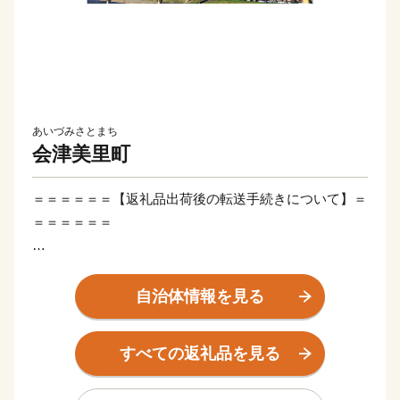
あいづみさとまち
会津美里町
＝＝＝＝＝＝【返礼品出荷後の転送手続きについて】＝
＝＝＝＝＝＝
従来、ヤマト運輸での配送の場合は出荷後の転送料金が
無料でございましたが、6月1日(木)の荷受け分より、転
自治体情報を見る
送処理がお受け取り人様着払いにて有償対応となるとヤ
マト運輸より案内がございました。
すべての返礼品を見る
詳細はヤマト運輸公式HPでのご案内をご覧ください。