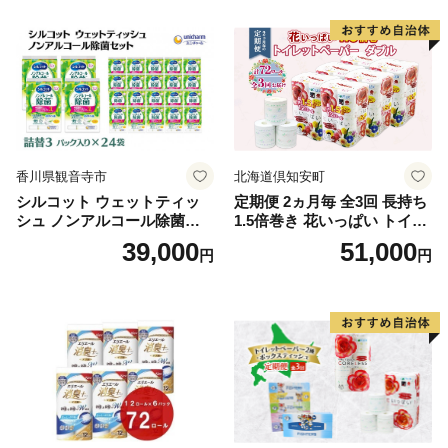
る 一人暮らし】
ボディ 保湿 LION ライオン
泡石鹸 石鹸 兵庫 兵庫県 小野
市
香川県観音寺市
北海道倶知安町
シルコット ウェットティッ
定期便 2ヵ月毎 全3回 長持ち
シュ ノンアルコール除菌詰
1.5倍巻き 花いっぱい トイレ
替（43枚×3P）×24袋 日用品
ットペーパー ダブル 45ｍ 計
39,000
51,000
円
円
おもちゃ 拭き取り 手拭き 外
72ロール 全18種 花柄 プリン
出時 お出かけ時 食事前 緑茶
ト ハーブ 香り付き 日本製 ま
カテキン配合
とめ買い 防災 常備品 ペーパ
ー 消耗品 備蓄 送料無料 北海
道 倶知安町 日用品