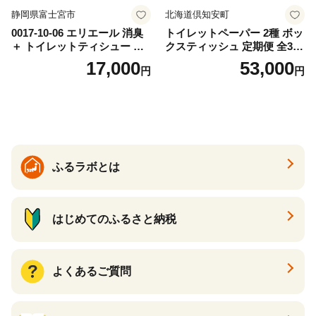
静岡県富士宮市
北海道倶知安町
0017-10-06 エリエール 消臭
トイレットペーパー 2種 ボッ
＋ トイレットティシュー し
クスティッシュ 定期便 全3
っかり香るフレッシュクリア
回 日本製 まとめ買い 防災
17,000
53,000
円
円
の香り ダブル 12ロール×6パ
常備品 日用雑貨 消耗品 生活
ック 72ロール 25m トイレ
必需品 大容量 備蓄 リサイク
ットペーパー パルプ100％ 消
ル ティッシュ ペーパー まと
臭 防臭 日用品 消耗品 備蓄
め買い 雑貨 倶知安町
ふるラボとは
はじめてのふるさと納税
よくあるご質問