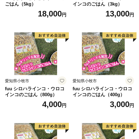
本郷町、旧新鶴村の3町村合併により誕生しました。福
ごはん（5kg）
インコのごはん（3kg）
島県の西部に位置し、緑豊かな森林に囲まれた山間部と
18,000
13,000
円
円
肥沃な土壌の扇状地からなり、その中を良好な水質の阿
賀川や宮川が貫流しています。米の食味ランキングで連
続特A認定のコシヒカリや、肉厚な会津高田梅、皇室へ
の献上柿として知られるみしらず柿など、農業が盛んで
す。また、野口英世博士ゆかりの由緒ある神社仏閣や東
北最古とされる伝統産業・会津本郷焼など、歴史や文化
にも恵まれています。
会津美里町には、磐梯山や会津盆地を一望できる温泉宿
愛知県小牧市
愛知県小牧市
泊施設もございます。緑豊かな環境で、会津の食材を中
fuu シロハラインコ・ウロコ
fuu シロハラインコ・ウロコ
心とした和食膳に舌鼓を打ち、日頃の疲れを癒しにぜひ
インコのごはん（800g）
インコのごはん（400g）
おいでください。
4,000
3,000
円
円