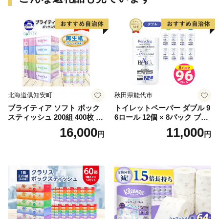
北海道倶知安町
秋田県能代市
ブライティア ソフト ボック
トイレットペーパー ダブル 9
スティッシュ 200組 400枚 60
6ロール 12個 × 8パック ブラ
箱 日本製 まとめ買い ティッ
ンカ 再生紙 100％ 芯あり 日
16,000
11,000
円
円
シュ リサイクル 長持 防災 常
用品 消耗品 無香料 生活用品
備品 日用雑貨 消耗品 生活必
備蓄 秋田県 能代市 送料無料
需品 備蓄 ペーパー 紙 北海道
《能代製紙》
倶知安町 日用品