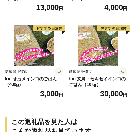
13,000
4,000
円
円
愛知県小牧市
愛知県小牧市
fuu オカメインコのごはん
fuu 文鳥・セキセイインコの
（400g）
ごはん（10kg）
3,000
30,000
円
円
この返礼品を見た人は
こんな返礼品も見ています