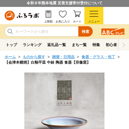
令和８年熊本地震 災害支援寄付受付について
上限額
お気に入り
カート
メニュー
検索
トップ
ランキング
返礼品一覧
まち一覧
特集
初心者ガイド
ホーム
ものから探す
雑貨・日用品
食器・グラス・包丁
【会津本郷焼】白釉平皿 中鉢 陶器 食器【宗像窯】