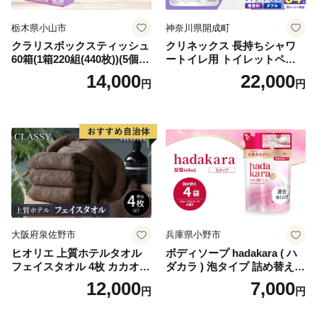
栃木県小山市
神奈川県開成町
クラリスボックスティッシュ
クリネックス 長持ちシャワ
60箱(1箱220組(440枚))(5個入
ートイレ用 トイレットペー
り×12セット)【1256759】
パー（ダブル）64ロール(8ロ
14,000
22,000
円
円
ール×8パック) 開成町 トイレ
ットペーパーダブル 日用品
国産 新生活 ダブル SDGs 備
蓄 防災 エコ 消耗品 生活雑貨
生活用品 無香料 トイレット
ペーパー ダブル といれっと
ぺーぱー トイレ クレシア ト
イレットペーパー [BDBH002
-1]
大阪府泉佐野市
兵庫県小野市
ヒオリエ 上質ホテルタオル
ボディソープ hadakara ( ハ
フェイスタオル 4枚 カカオ
ダカラ ) 泡タイプ 詰め替え 4
【タオル 泉州タオル 吸水 普
40ml×4袋 ボディーソープ 泡
12,000
7,000
円
円
段使い 無地 シンプル 日用品
ボディソープ 泡 日用品 消耗
ふわふわ ふかふか 家族 たお
品 バス用品 大容量 いい 匂い