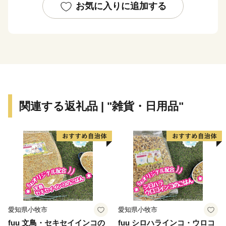
ついては6月1日(木)以降、返礼品出荷後に住所の変更が
お気に入りに追加する
あった場合の転送にかかる費用についてはお受け取り人
様のご負担となりますことをご了承いただけますようお
願い申し上げます。
登録の誤りや転居などで修正が必要な場合は、商品の準
備前であれば変更受付が可能な場合もございますので、
なるべくお早めにご連絡をいただきたく存じます。
関連する返礼品 | "雑貨・日用品"
また、佐川急便においては従来より有償での転送手続き
となっておりますので併せてご理解のほどいただければ
幸いです。
＝＝＝＝＝＝＝＝＝＝＝＝＝＝＝＝＝＝＝＝＝＝＝＝＝
＝＝＝＝＝＝＝
愛知県小牧市
愛知県小牧市
会津美里町は、平成17年10月に旧会津高田町、旧会津
fuu 文鳥・セキセイインコの
fuu シロハラインコ・ウロコ