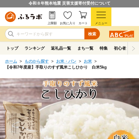
令和８年熊本地震 災害支援寄付受付について
上限額
お気に入り
カート
メニュー
検索
トップ
ランキング
返礼品一覧
まち一覧
特集
初心者ガイド
ホーム
ものから探す
お米・パン
お米
【令和7年度産】手取りのすず風米こしひかり 白米5kg