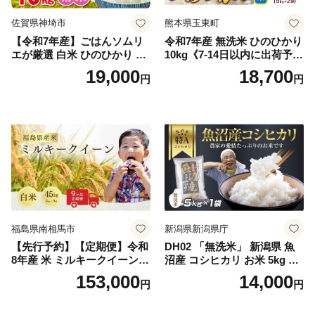
佐賀県神埼市
熊本県玉東町
【令和7年産】ごはんソムリ
令和7年産 無洗米 ひのひかり
エが厳選 白米 ひのひかり 10
10kg《7-14日以内に出荷予定
kg【神埼市産 米 お米 精米 白
(土日祝除く)》コメ 米 無洗米
19,000
18,700
円
円
米 10kg 5kg×2 ひのひかり ブ
令和7年産 高レビュー｜人気
ランド米 食味鑑定士】(H063
米 熊本県産米 お米 生活応援
164)
米
福島県南相馬市
新潟県新潟県庁
【先行予約】【定期便】令和
DH02 「無洗米」 新潟県 魚
8年産 米 ミルキークイーン
沼産 コシヒカリ お米 5kg こ
白米 45kg (5kg×9回) | ミルキ
しひかり 精米 米（お米の美
153,000
14,000
円
円
ークイーン 米5kg 福島 福島
味しい炊き方ガイド付き）
県産 福島産 精米 お米 米 コ
メ 武田ファーム サムランド