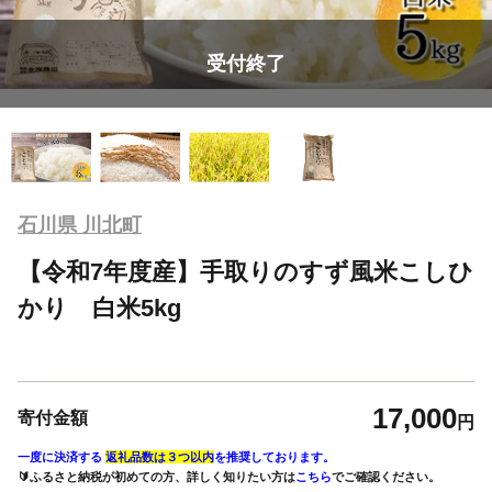
受付終了
石川県 川北町
【令和7年度産】手取りのすず風米こしひ
かり 白米5kg
17,000
寄付金額
円
一度に決済する
返礼品数は３つ以内
を推奨しております。
🔰ふるさと納税が初めての方、詳しく知りたい方は
こちら
でご確認ください。