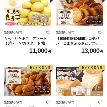
愛知県小牧市
愛知県小牧市
もっちりたまご アソート
【賞味期限60日間】コモパ
（プレーン/カスタード/塩バ
ン こまきふるさとデニッシ
ター/小倉バター）
ュセット（20個入り）／災害
11,000
13,000
円
円
用備蓄 保存食 非常食 防災グ
ッズにも
愛知県小牧市
愛知県小牧市