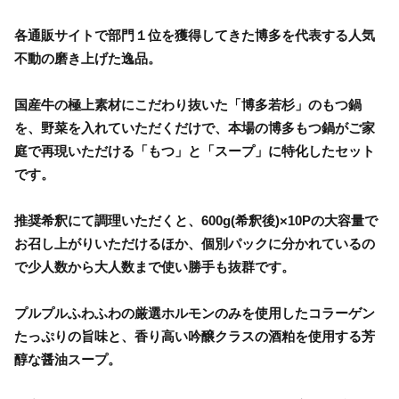
各通販サイトで部門１位を獲得してきた博多を代表する人気
不動の磨き上げた逸品。
国産牛の極上素材にこだわり抜いた「博多若杉」のもつ鍋
を、野菜を入れていただくだけで、本場の博多もつ鍋がご家
庭で再現いただける「もつ」と「スープ」に特化したセット
です。
推奨希釈にて調理いただくと、600g(希釈後)×10Pの大容量で
お召し上がりいただけるほか、個別パックに分かれているの
で少人数から大人数まで使い勝手も抜群です。
プルプルふわふわの厳選ホルモンのみを使用したコラーゲン
たっぷりの旨味と、香り高い吟醸クラスの酒粕を使用する芳
醇な醤油スープ。