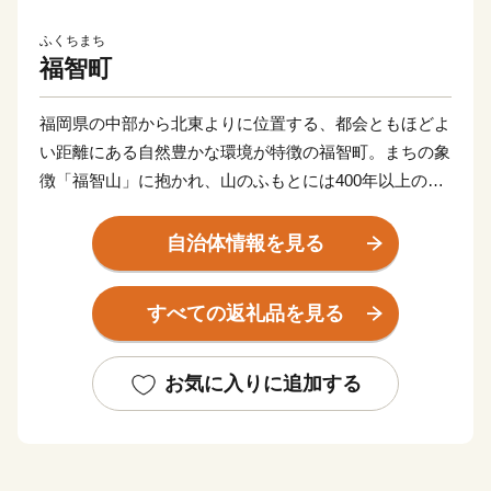
ふくちまち
福智町
福岡県の中部から北東よりに位置する、都会ともほどよ
い距離にある自然豊かな環境が特徴の福智町。まちの象
徴「福智山」に抱かれ、山のふもとには400年以上の歴
史を誇る国指定伝統的工芸品『上野焼（あがのやき）』
窯元が点在する「陶芸の里」として知られています。
自治体情報を見る
町内には、福智修験ゆかりの文化財や足利尊氏ゆかりの
古刹「興国寺」、宮本武蔵ゆかりの「常立寺」などが点
すべての返礼品を見る
在。 福岡県内最大最古で樹齢６百年のエドヒガン「虎
尾桜」や樹齢５百年の大藤「迎接の藤」、上野峡の瀑布
「白糸の滝」など、天然資源にも彩られています。かつ
お気に入りに追加する
ては、わが国のエネルギーを支えた筑豊炭田の一角とし
て、屈指の鉱山を有する炭鉱の町として栄え、 近代化
遺産も残されており、「かもめの水兵さん」や「うれし