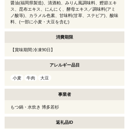
醤油(福岡県製造)、清酒粕、みりん風調味料、鰹節エキ
ス、昆布エキス、にんにく、酵母エキス／調味料(アミ
ノ酸等)、カラメル色素、甘味料(甘草、ステビア)、酸味
料、(一部に小麦・大豆を含む)
消費期限
【賞味期間:冷凍90日】
アレルギー
品目
小麦
牛肉
大豆
事業者
もつ鍋・水炊き 博多若杉
返礼品ID