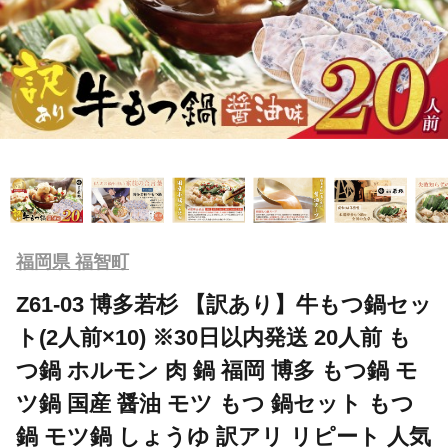
福岡県 福智町
Z61-03 博多若杉 【訳あり】牛もつ鍋セッ
ト(2人前×10) ※30日以内発送 20人前 も
つ鍋 ホルモン 肉 鍋 福岡 博多 もつ鍋 モ
ツ鍋 国産 醤油 モツ もつ 鍋セット もつ
鍋 モツ鍋 しょうゆ 訳アリ リピート 人気