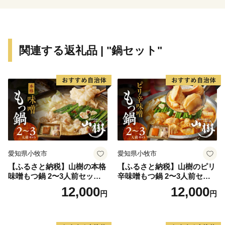
いひなまつり」など、数々の名曲を残した作曲家・河村
光陽の生誕地でもあることから、「童謡の里」として音
楽の町づくりも展開しています。
まちには心と体も癒される良質な温泉を楽しめるほか、
関連する返礼品 | "鍋セット"
『赤池梨』をはじめとする『とよみつひめ（いちじ
く）』や『あまおう苺』など多くの特産品もあります。
また、町のメーンイベント『福智スイーツ大茶会』や、
きらびやかな電飾山笠とかき手の迫力が魅力の『山笠競
演会』など、年間を通して多数の催しを開催。
ふるさと納税では、ブランド肉やお米、フルーツやスイ
ーツなど、生産者のまごころと愛情が詰まった自慢の逸
品をご寄附のお礼の品として、福岡と福智が誇る魅力を
愛知県小牧市
愛知県小牧市
発信し、地域ブランド化を展開しています。
【ふるさと納税】山樹の本格
【ふるさと納税】山樹のピリ
味噌もつ鍋 2〜3人前セット
辛味噌もつ鍋 2〜3人前セッ
【お申込みとお礼の品のお届けについて】
山樹 国産 牛もつ ホルモン モ
ト 山樹 国産 牛もつ ホルモン
12,000
12,000
円
円
ツ オンライン飲み会 ホーム
モツ オンライン飲み会 ホー
・福智町外にお住まいの方で、ご寄附いただいた皆様に
パーティー 宅飲み 鍋セット
ムパーティー 宅飲み 鍋セッ
まちの魅力を凝縮したお礼の品をお送りします。
お取り寄せグルメ おうち時
ト お取り寄せグルメ おうち
・お届け日に関しましてはお礼の品により異なりますた
間
時間