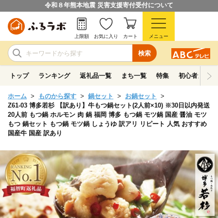
令和８年熊本地震 災害支援寄付受付について
上限額
お気に入り
カート
メニュー
検索
トップ
ランキング
返礼品一覧
まち一覧
特集
初心者ガイド
ホーム
ものから探す
鍋セット
お鍋セット
Z61-03 博多若杉 【訳あり】牛もつ鍋セット(2人前×10) ※30日以内発送
20人前 もつ鍋 ホルモン 肉 鍋 福岡 博多 もつ鍋 モツ鍋 国産 醤油 モツ
もつ 鍋セット もつ鍋 モツ鍋 しょうゆ 訳アリ リピート 人気 おすすめ
国産牛 国産 訳あり