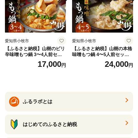
愛知県小牧市
愛知県小牧市
【ふるさと納税】山樹のピリ
【ふるさと納税】山樹の本格
辛味噌もつ鍋 3〜4人前セッ
味噌もつ鍋 4〜5人前セット
ト 山樹 国産 牛もつ ホルモン
山樹 国産 牛もつ ホルモン モ
17,000
24,000
円
円
モツ オンライン飲み会 ホー
ツ オンライン飲み会 ホーム
ムパーティー 宅飲み 鍋セッ
パーティー 宅飲み 鍋セット
ト お取り寄せグルメ おうち
お取り寄せグルメ おうち時
時間
間
ふるラボとは
はじめてのふるさと納税