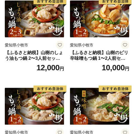
め、各ページの「発送期日」をご確認くださいませ。
愛知県小牧市
愛知県小牧市
【ふるさと納税】山樹のしょ
【ふるさと納税】山樹のピリ
う油もつ鍋 2〜3人前セット
辛味噌もつ鍋 1〜2人前セッ
山樹 国産 牛もつ ホルモン モ
ト 山樹 国産 牛もつ ホルモン
12,000
10,000
円
円
ツ オンライン飲み会 ホーム
モツ オンライン飲み会 ホー
パーティー 宅飲み 鍋セット
ムパーティー 宅飲み 鍋セッ
お取り寄せグルメ おうち時
ト お取り寄せグルメ おうち
間
時間
愛知県小牧市
愛知県小牧市