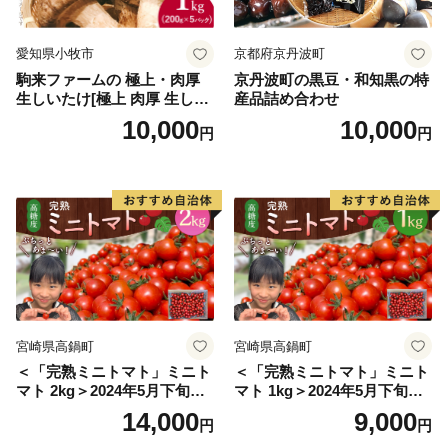
ります。
愛知県小牧市
京都府京丹波町
これからも発展を続ける「歴史と教育のまち 本庄」へ
駒来ファームの 極上・肉厚
京丹波町の黒豆・和知黒の特
のご声援をお願いいたします。
生しいたけ[極上 肉厚 生しい
産品詰め合わせ
たけ 生シイタケ 生椎茸 安心
10,000
10,000
円
円
安全 国産 採れたて 新鮮 きの
こ 野菜]
宮崎県高鍋町
宮崎県高鍋町
＜「完熟ミニトマト」ミニト
＜「完熟ミニトマト」ミニト
マト 2kg＞2024年5月下旬迄
マト 1kg＞2024年5月下旬迄
に順次出荷 野菜ソムリエサ
に順次出荷 野菜ソムリエサ
14,000
9,000
円
円
ミット アルル・リリカ共に
ミット アルル・リリカ共に
銀賞受賞！！(2023年11月開
銀賞受賞！！(2023年11月開