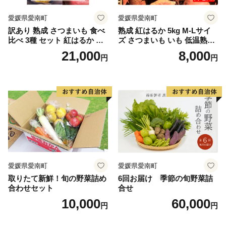
愛媛県愛南町
愛媛県愛南町
訳あり 熟成 さつまいも 食べ
熟成 紅はるか 5kg M-Lサイ
比べ 3種 セット 紅はるか 安
ズ さつまいも いも 低温熟成
納芋 シルクスイート 合計 15
完全熟成収穫 甘い 糖度 焼き
21,000
8,000
円
円
kg サイズ混合 サツマイモ 焼
芋 やきいも スイートポテト
き芋 干し芋 丸干し 冷凍焼き
おやつ 高糖度 料理 国産 愛媛
芋 冷やし焼き芋 やきいも 蜜
県 愛南町 青果市場
芋 ほしいも スイートポテト
いも天 サイズミックス 甘い
ねっとり 生芋 新芋 あんのう
いも 甘藷 べにはるか スイー
ツ 国産 糖度 産地直送 農家直
送 数量限定 21000円 愛媛 愛
南 ミッチーのおみかん畑
愛媛県愛南町
愛媛県愛南町
取りたて新鮮！旬の野菜詰め
6回お届け 季節の旬野菜詰
合わせセット
合せ
10,000
60,000
円
円