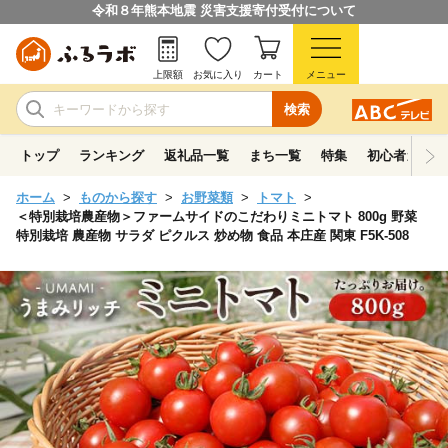
令和８年熊本地震 災害支援寄付受付について
上限額
お気に入り
カート
メニュー
検索
トップ
ランキング
返礼品一覧
まち一覧
特集
初心者ガイド
ホーム
ものから探す
お野菜類
トマト
＜特別栽培農産物＞ファームサイドのこだわりミニトマト 800g 野菜
特別栽培 農産物 サラダ ピクルス 炒め物 食品 本庄産 関東 F5K-508