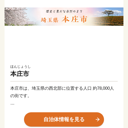
ほんじょうし
本庄市
本庄市は、埼玉県の西北部に位置する人口 約78,000人
の街です。
江戸時代には中山道最大の宿場町として発展し、古くか
ら交通の要衝として栄えました。現在でも上越新幹線の
自治体情報を見る
本庄早稲田駅、JR高崎線やJR八高線、関越自動車道の