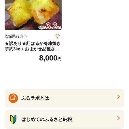
茨城県行方市
★訳あり★紅はるか冷凍焼き
芋約3kg＋おまかせ品種さつ
まいも 合計約3.2kg｜さつ
8,000
円
まいも サツマイモ さつま芋
焼き芋 やきいも 冷凍 冷凍焼
き芋 訳あり 訳アリ 紅はるか
茨城県 行方市(EY-25)
ふるラボとは
はじめてのふるさと納税