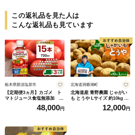
この返礼品を見た人は
こんな返礼品も見ています
栃木県那須塩原市
北海道洞爺湖町
【定期便3ヵ月】カゴメ ト
北海道産 青野農園 じゃがい
マトジュース食塩無添加 72
も とうや Lサイズ 約10kg 20
0ml PET×15本 1ケース 毎月
26年10月初旬～12月下旬頃お
48,000
12,000
円
円
届く 3ヵ月 3回コース ns001-
届け 先行予約 北海道 ジャガ
005 【 KAGOME 野菜ジュー
イモ トウヤ 馬鈴薯 ポテト 芋
ス 】
いも イモ 黄色 旬 野菜 農作
物 産地直送 お取り寄せ 国産