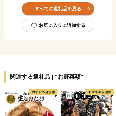
本庄児玉ICなどを有しています。都心にも上越・北陸方
すべての返礼品を見る
面にも手軽に行ける豊富な交通網により、多くの企業が
立地しています。
お気に入りに追加する
明治時代には、近代化と共に全国有数の繭の集散地とし
て発展。養蚕業の学び舎となっていた競進社模範蚕室や
繭や生糸の保存倉庫として使用されていた旧本庄商業銀
行煉瓦倉庫など、市内には当時の面影を残す建物が現存
し、今も街のシンボルとなっています。
また、利根川が流れる水と緑に恵まれた自然環境により
関連する返礼品 | "お野菜類"
一次産業が盛んな本庄。この肥沃な大地から生産される
野菜や花は、全国各地へ届けられています。
本庄には、明治時代に養蚕と絹で栄えた歴史を今に繋ぐ
「本庄絣」、豊かな自然で育まれた「本庄野菜」や「武
州和牛」等、みなさんが笑顔になれる魅力がたくさんあ