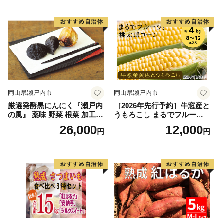
催)1回食べてみらんね？宮崎
催)1回食べてみらんね？宮崎
県 高鍋町産 産地直送 有機肥
県 高鍋町産 産地直送 有機肥
料使用 高糖度 西森農園
料使用 高糖度 西森農園
岡山県瀬戸内市
岡山県瀬戸内市
厳選発酵黒にんにく『瀬戸内
［2026年先行予約］牛窓産と
の風』 薬味 野菜 根菜 加工食
うもろこし まるでフルー
品
ツ！最高糖度25度超え 生で
26,000
12,000
円
円
甘い、茹でて美味い！ 黄色
とうもろこし 「桃太郎コー
ン」約4kg（8〜12本入り）
野菜