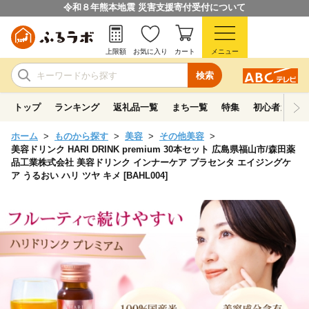
令和８年熊本地震 災害支援寄付受付について
上限額
お気に入り
カート
メニュー
検索
トップ
ランキング
返礼品一覧
まち一覧
特集
初心者ガイド
ホーム
ものから探す
美容
その他美容
美容ドリンク HARI DRINK premium 30本セット 広島県福山市/森田薬
品工業株式会社 美容ドリンク インナーケア プラセンタ エイジングケ
ア うるおい ハリ ツヤ キメ [BAHL004]