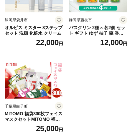
静岡県袋井市
静岡県藤枝市
オルビス ミスター 3ステップ
バスクリン 2種 × 各2個 セッ
セット 洗顔 化粧水 クリーム
ト ギフト ゆず 柚子 森 香り
日用品 お風呂 バス用品 温活
22,000
12,000
円
円
アロマ 香り まとめ買い静岡
県 藤枝市 医薬部外品
千葉県白子町
MITOMO 福袋300枚フェイス
マスクセットMITOMO 福袋3
00枚フェイスマスクセット
25,000
円
ふるさと納税 パック ファイ