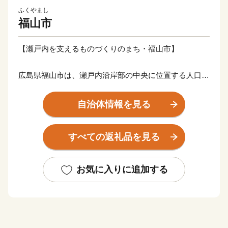
ふくやまし
福山市
【瀬戸内を支えるものづくりのまち・福山市】
広島県福山市は、瀬戸内沿岸部の中央に位置する人口約
46万人、面積517㎢の中核市。温暖な気候と豊かな自然
に育まれ、海山の幸に恵まれたまちですが、世界規模で
自治体情報を見る
取引を行う鉄鋼・造船などの工業都市としての側面も持
っています。
すべての返礼品を見る
福山市には個性豊かな歴史・文化・産業があり、見どこ
ろが多い都市です。
お気に入りに追加する
古くから潮待ちの港として栄えた「鞆の浦（とものう
ら）」は、「日本遺産」や「重要伝統的建造物群保存地
区」、「ユネスコ『世界の記憶』」にも登録されている
福山随一の景勝地です。