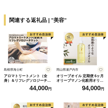
福山駅から間近に見え、日本一新幹線駅に近い城である
「福山城」は2022年に築城400年を迎え、「城のあるま
ち 福のまち」として、更なる発展のため文化・産業を
関連する返礼品 | "美容"
育んでいます。
さらに、2つの国宝をもつ「明王院」。本堂は折衷様式
の建物として国内最古、五重塔は全国の国宝塔のうち5
番目に古いものです。
そして「デニム」。福山市は日本屈指のデニム生地の産
地であり、その生産量は全国シェア8割を占めるほど。
G7広島サミットでは、来訪したG7各国代表団及びプレ
島根県海士町
岡山県瀬戸内市
ス関係者の記念品として、福山のデニムを使ったサミッ
アロマトリートメント（全
オリーブオイル 定期便 6ヶ月
トバッグが採用されました。
身）＆リフレグソロジーチケ
オリーブマノン化粧用オリー
ット
ブオイル 200ml オリーブ オ
44,000
94,000
円
円
イル 美容 スキンケア 化粧用
福山市は「世界に誇るばらのまち」をめざした活動を行
油 オリーブ油 お楽しみ
っています。戦時中の大空襲によって市街地の約8割が
焼失。戦後の混迷を抜け出せない中、1956年、南公園