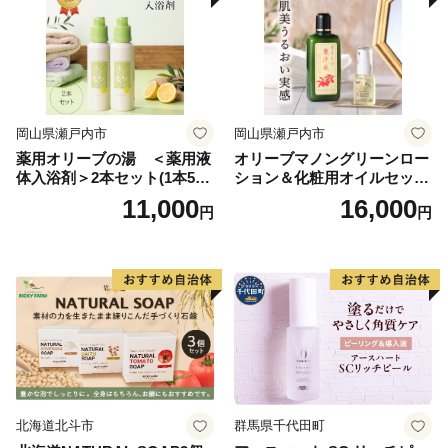
（現在のばら公園）に近隣住民の手によって、ばらの苗
1,000本が植えられました。ここから、「ばらのまち福
山」の歴史が始まりました。現在では、市民や団体、事
業者などと行政が手を取り合い、100万本のばらが咲く
まちとなっています。ばらは福山市にとって復興のシン
岡山県瀬戸内市
岡山県瀬戸内市
ボルであり、「思いやり 優しさ 助け合いの心」を育て
薬用オリーブの湯 ＜薬用液
オリーブマノングリーンロー
ていこうとするメッセージが込められています。
体入浴剤＞2本セット(1本500
ション＆化粧用オイルセット
2025年、世界中からばらを愛する人たちが一斉に集う
ml） 美容
美容グッズ スキンケア 化粧
11,000
16,000
円
円
「世界バラ会議福山大会」及び「Rose Expo
水
FUKUYAMA 2025」を開催し、ばらや福山の価値・魅力
を国内外に発信しました。
みなさまからのご寄附は、地域活性化に資するものや公
共施設の整備、街並み保存、教育・福祉など、未来に向
けて持続的に発展するまちづくりの費用として、有効に
活用させていただきます。
「ばらのまち福山」へのご支援を心よりお待ちしていま
北海道北斗市
群馬県千代田町
す。