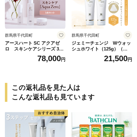
群馬県千代田町
群馬県千代田町
アースハート SC アクアゼ
ジェミーチェンジ Wウォッ
ロ スキンケアシリーズ 3点
シュホワイト（125g）（泡立
セット
てネット付）×2本 群馬県 千
78,000
21,500
円
円
代田町
この返礼品を見た人は
こんな返礼品も見ています