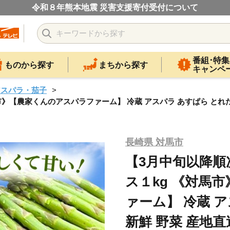
令和８年熊本地震 災害支援寄付受付について
番組･特集
ものから探す
まちから探す
キャンペ
アスパラ・茄子
【農家くんのアスパラファーム】 冷蔵 アスパラ あすぱら とれたて 新
長崎県 対馬市
【3月中旬以降
ス１kg 《対馬
ァーム】 冷蔵 
新鮮 野菜 産地直送 