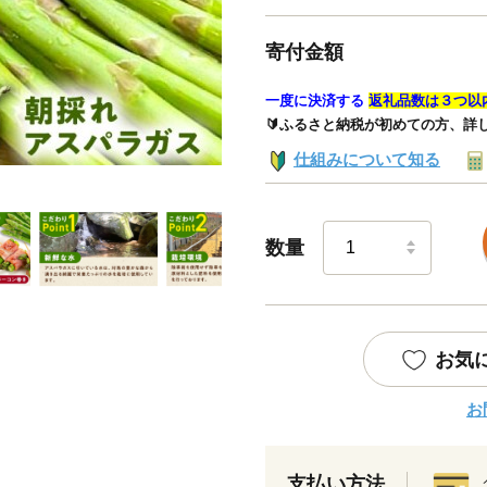
寄付金額
一度に決済する
返礼品数は３つ以
🔰ふるさと納税が初めての方、詳
仕組みについて知る
数量
お気
お
支払い方法