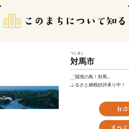
つしまし
対馬市
「国境の島！対馬」
ふるさと納税好評承り中！
～国境の島 対馬～
対馬は韓国まで49.5km
橋を担いながら文化の中継
要な役割を担ってきた国境