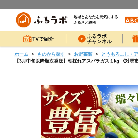
地域とあなたを元気にする
ふるさと納税
ふるラボ
TVで紹介
チャンネル
ホーム
ものから探す
お野菜類
とうもろこし・
【3月中旬以降順次発送】朝採れアスパラガス１kg 《対馬市》