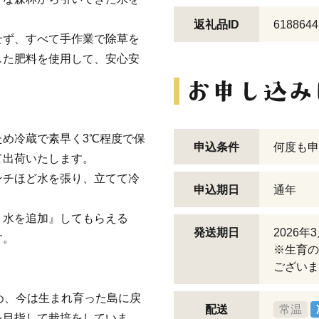
返礼品ID
6188644
せず、すべて手作業で除草を
した肥料を使用して、安心安
め冷蔵で素早く3℃程度で保
申込条件
何度も申
て出荷いたします。
ンチほど水を張り、立てて冷
申込期日
通年
、水を追加』してもらえる
発送期日
2026
す。
※生育の
ございま
め、今は生まれ育った島に戻
配送
常温
を目指して栽培をしていま