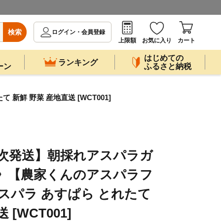
検索
ログイン・会員登録
上限額
お気に入り
カート
はじめての
ランキング
ーン
ふるさと納税
鮮 野菜 産地直送 [WCT001]
順次発送】朝採れアスパラガ
市》【農家くんのアスパラフ
アスパラ あすぱら とれたて
[WCT001]