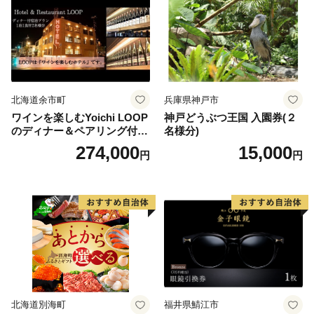
北海道余市町
兵庫県神戸市
ワインを楽しむYoichi LOOP
神戸どうぶつ王国 入園券(２
のディナー＆ペアリング付宿
名様分)
泊プラン＜デラックスツイン
274,000
15,000
円
円
＞
北海道別海町
福井県鯖江市