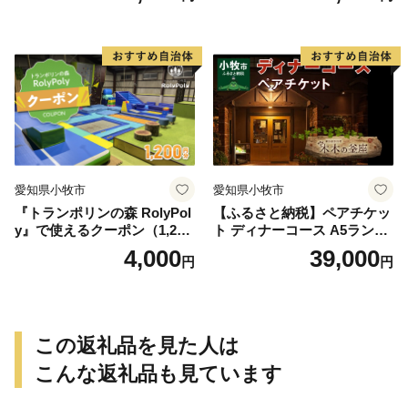
愛知県小牧市
愛知県小牧市
『トランポリンの森 RolyPol
【ふるさと納税】ペアチケッ
y』で使えるクーポン（1,200
ト ディナーコース A5ランク
円）
飛騨牛 コース 記念日 お誕生
4,000
39,000
円
円
日 特別な日 完全個室 ノンア
ルコール スパークリングワ
イン 1本付き デザート ドリ
ンク セレブレ お食事券 愛知
県 小牧市 送料無料
この返礼品を見た人は
こんな返礼品も見ています