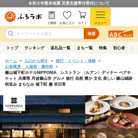
令和８年熊本地震 災害支援寄付受付について
上限額
お気に入り
カート
メニュー
検索
トップ
ランキング
返礼品一覧
まち一覧
特集
初心者ガイド
ホーム
ものから探す
旅行・イベント・体験
お食事券・入場券・優待券
篠山城下町ホテルNIPPONIA レストラン 〈ルアン〉ディナー ペアチ
ケット 兵庫県 丹波篠山市 グルメ 旅行 自然 豊か 文化 美しい 篠山城跡
街並み まちなみ 城下町 趣 非日常