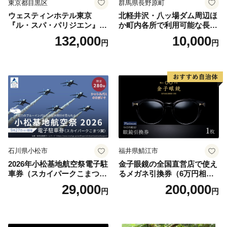
東京都目黒区
群馬県長野原町
ウェスティンホテル東京
北軽井沢・八ッ場ダム周辺ほ
『ル・スパ・パリジエン』選
か町内各所で利用可能な長野
べるボディセラピー90分/1名
原町ふるさと感謝券（3,000
132,000
10,000
円
円
円分）【トラベル 観光 旅行
お土産 群馬県 長野原町 北軽
井沢】
石川県小松市
福井県鯖江市
2026年小松基地航空祭電子駐
金子眼鏡の全国直営店で使え
車券（スカイパークこまつ
るメガネ引換券（6万円相
翼） 駐車場 シャトルバスの
当） Platinum
29,000
200,000
円
円
りばすぐ 石川県 小松市