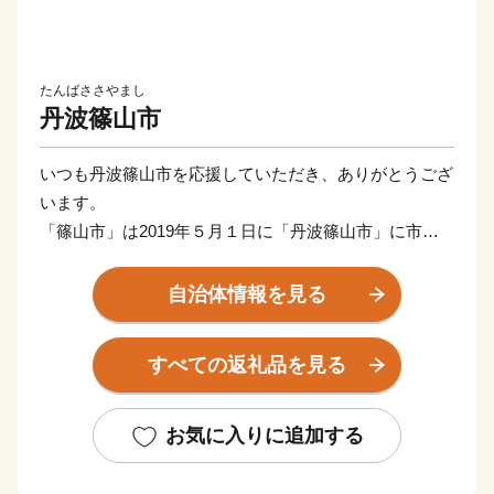
たんばささやまし
丹波篠山市
いつも丹波篠山市を応援していただき、ありがとうござ
います。
「篠山市」は2019年５月１日に「丹波篠山市」に市名
を変更しました。
これからも、小京都や日本の原風景ともいわれるまちな
自治体情報を見る
み、景観、自然や文化を守り、黒大豆をはじめとする美
味しい農産物をPRしていきます。
すべての返礼品を見る
おかげさまで「丹波篠山」は、今、大きな人気を呼び、
日本遺産のまちにもなりました。さらに、あなたのふる
さととして、全国に発信します。
お気に入りに追加する
そんなふるさとを応援していただける皆さまの温かい
「想い」を、「ふるさと日本一」と誇れる丹波篠山のま