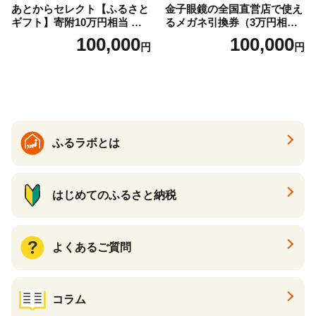
あとからセレクト【ふるさと
金子眼鏡の全国直営店で使え
ギフト】寄附10万円相当 あ
るメガネ引換券（3万円相
とから選べる！ ギフト いく
当） Bronze
100,000
100,000
円
円
ら ほたて 海鮮 牛肉 別海町
ケーキ アイス （ 後から 選べ
る カタログ カタログポイン
ト カタログギフト あとから
カタログ あとからカタログ
ポイント あとからカタログ
ギフト ふるさと納税 ）
ふるラボとは
はじめてのふるさと納税
よくあるご質問
コラム