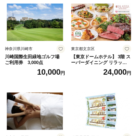
神奈川県川崎市
東京都文京区
川崎国際生田緑地ゴルフ場
【東京ドームホテル】 3階 ス
ご利用券 3,000点
ーパーダイニング リラッサ
ランチブッフェ お食事券 大
10,000
24,000
円
円
人1名様分 関東 東京 ご利用
券 ランチ 昼食 食事券 レスト
ラン ブッフェ 東京都 お食事
券