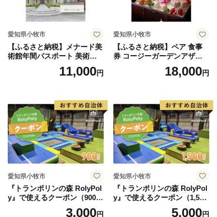
愛知県小牧市
愛知県小牧市
【ふるさと納税】メナード美
【ふるさと納税】ペア 食事
術館年間パスポート 美術館
券 コージーガーデンアザレ
メナード アート
ア アフタヌーン宝石箱 ホテ
11,000
18,000
円
円
ル特製 デザート 6種類 サン
ドウィッチ コーヒー または
紅茶 スイーツ アフタヌーン
ティー チケット 券 2名様分
お祝 誕生日 記念日 名鉄小牧
ホテル 愛知県 小牧市 送料無
料
愛知県小牧市
愛知県小牧市
『トランポリンの森 RolyPol
『トランポリンの森 RolyPol
y』で使えるクーポン（900
y』で使えるクーポン（1,500
円）
円）
3,000
5,000
円
円