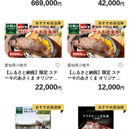
669,000
42,000
円
円
みいただけます。
ニュー 好きなだけ コーンス
ープ カレー サラダ プリン ソ
古くて美しいまちなみと自然、そこに暮らす人々、食文
フトクリーム デザート 愛知
化や祭り。それらが一体となっていまもいきづいていま
県 小牧店 小牧市 チケット 送
料無料
す。
愛知県小牧市
愛知県小牧市
【ふるさと納税】限定 ステ
【ふるさと納税】限定 ステ
ーキのあさくま オリジナル
ーキのあさくま オリジナル
お食事券 6000円 お好きなメ
お食事券 3000円 お好きなメ
22,000
12,000
円
円
ニュー 好きなだけ コーンス
ニュー 好きなだけ コーンス
ープ カレー サラダ プリン ソ
ープ カレー サラダ プリン ソ
フトクリーム デザート 愛知
フトクリーム デザート 愛知
県 小牧店 小牧市 チケット 送
県 小牧店 小牧市 チケット 送
料無料
料無料