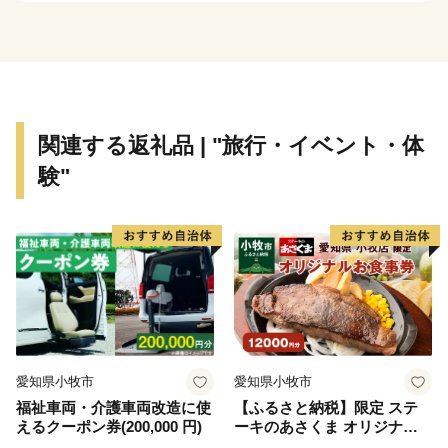
ちづくりに活かしていきます。
自然と共生し、教育・文化を発展させ、魅力あるふるさ
とづくりを進めるために「丹波篠山ふるさと応援寄付
金」へのご協力をお願いいたします。
関連する返礼品 | "旅行・イベント・体
験"
＼のどかな田園風景と歴史が息づく丹波篠山は、懐の深
いまちです。／
兵庫県中東部、四方を山々に囲まれた篠山盆地に位置
し、古来、京都への交通の要として栄えてきた歴史ある
城下町。
まちなみや山鉾が巡行する祭礼など、現在も京都文化の
影響が随所に色濃く残っています。
また、盆地特有の昼夜の気候や、秋から冬にかけて発生
愛知県小牧市
愛知県小牧市
する「丹波霧」などの独特の気候風土が、全国的にも有
福祉車両・介護車両改造に使
【ふるさと納税】限定 ステ
名な「丹波篠山黒豆」をはじめとした多くの特産物を育
えるクーポン券(200,000 円)
ーキのあさくま オリジナル
んでおり、歴史や文化を感じながら四季の味覚もお楽し
お食事券 12000円 お好きなメ