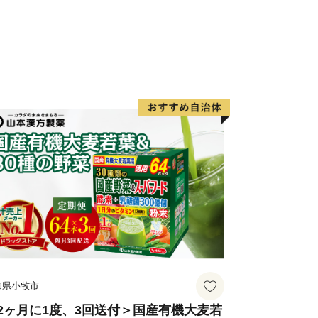
知県小牧市
2ヶ月に1度、3回送付＞国産有機大麦若