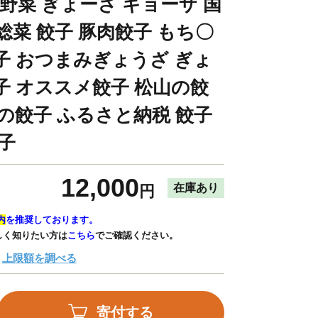
産野菜 ぎょーざ ギョーザ 国
総菜 餃子 豚肉餃子 もち〇
子 おつまみぎょうざ ぎょ
子 オススメ餃子 松山の餃
さの餃子 ふるさと納税 餃子
子
12,000
在庫あり
円
内
を推奨しております。
しく知りたい方は
こちら
でご確認ください。
上限額を調べる
寄付する