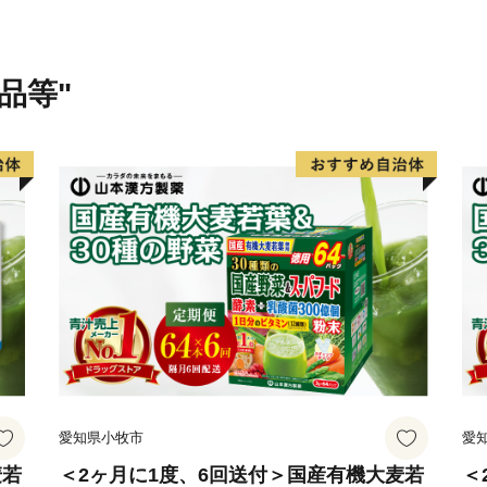
品等"
愛知県小牧市
愛
麦若
＜2ヶ月に1度、6回送付＞国産有機大麦若
＜