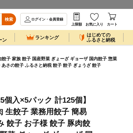
検索
ログイン・会員登録
上限額
お気に入り
カート
はじめての
ランキング
ーン
ふるさと納税
肉餃子 家族 餃子 国産野菜 ぎょーざ ギョーザ 国内餃子 惣菜
 あさの餃子 ふるさと納税 餃子 餃子 ぎょうざ 餃子
5個入×5パック 計125個】
 生餃子 業務用餃子 簡易
 餃子 お子様 餃子 豚肉餃