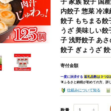
子 家族 餃子 国
内餃子 惣菜 冷凍
餃子 もちまる餃
うざ 美味しい餃
子 浅野餃子 あ
餃子 ぎょうざ 餃
寄付金額
一度に決済する
返礼品数は３つ以
🔰ふるさと納税が初めての方、詳
仕組みについて知る
数量