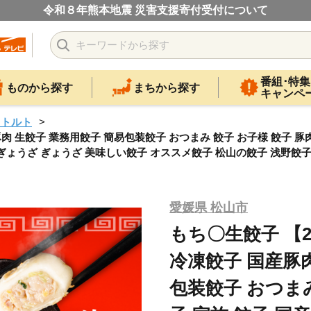
令和８年熊本地震 災害支援寄付受付について
番組･特集
ものから探す
まちから探す
キャンペ
レトルト
豚肉 生餃子 業務用餃子 簡易包装餃子 おつまみ 餃子 お子様 餃子 豚
ぎょうざ ぎょうざ 美味しい餃子 オススメ餃子 松山の餃子 浅野餃子
愛媛県 松山市
もち〇生餃子 【2
冷凍餃子 国産豚肉
包装餃子 おつまみ