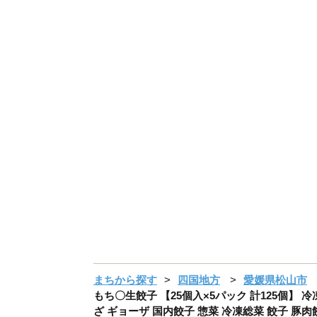
まちから探す
四国地方
愛媛県松山市
もち〇生餃子 【25個入×5パック 計125個】 
ざ ギョーザ 国内餃子 惣菜 冷凍総菜 餃子 豚