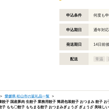
申込条件
何度も申
申込期日
通年対応
発送期日
14日前
配送
常温
愛媛県 松山市の返礼品一覧
冷凍餃子 国産豚肉 生餃子 業務用餃子 簡易包装餃子 おつまみ 餃子 お
肉餃子 もち〇餃子 もちまる餃子 おつまみぎょうざ ぎょうざ 美味し