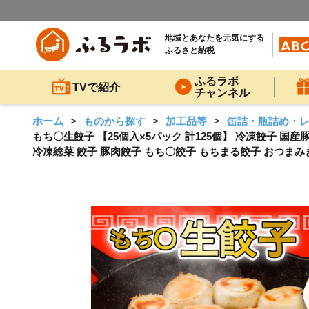
地域とあなたを元気にする
ふるさと納税
ふるラボ
TVで紹介
チャンネル
ホーム
ものから探す
加工品等
缶詰・瓶詰め・
もち〇生餃子 【25個入×5パック 計125個】 冷凍餃子 国産
冷凍総菜 餃子 豚肉餃子 もち〇餃子 もちまる餃子 おつまみ