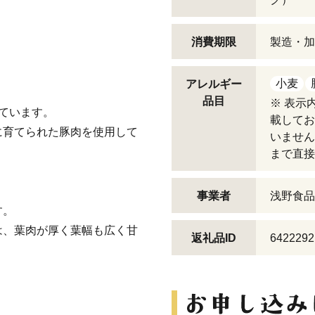
。
消費期限
製造・加
小麦
アレルギー
品目
※ 表示
しています。
載してお
に育てられた豚肉を使用して
いません
まで直接
事業者
浅野食品
す。
は、葉肉が厚く葉幅も広く甘
返礼品ID
6422292
。