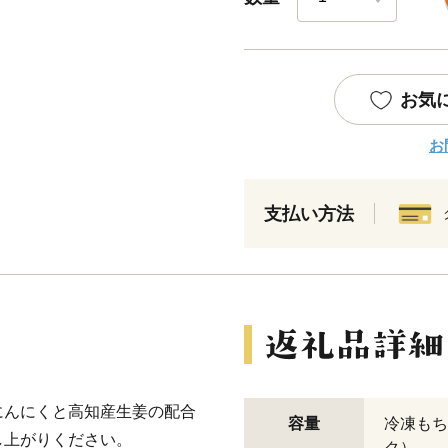
お気
お
支払い方法
にんにくと高知産生姜の配合
容量
冷凍もち
し上がりください。
ク）