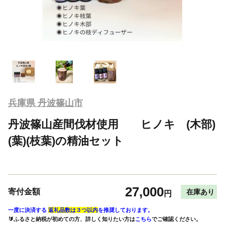
兵庫県 丹波篠山市
丹波篠山産間伐材使用 ヒノキ (木部)
(葉)(枝葉)の精油セット
27,000
寄付金額
在庫あり
円
一度に決済する
返礼品数は３つ以内
を推奨しております。
🔰ふるさと納税が初めての方、詳しく知りたい方は
こちら
でご確認ください。