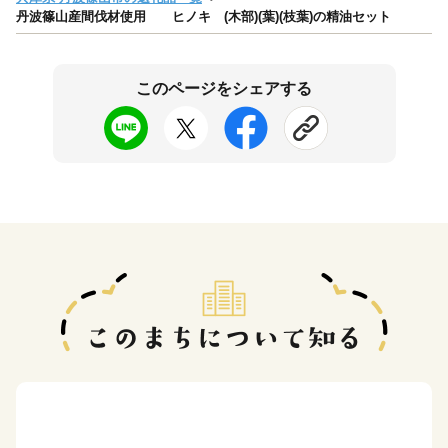
丹波篠山産間伐材使用 ヒノキ (木部)(葉)(枝葉)の精油セット
このページをシェアする