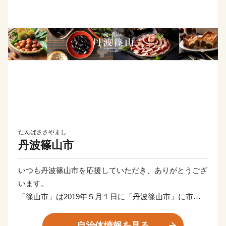
たんばささやまし
丹波篠山市
いつも丹波篠山市を応援していただき、ありがとうござ
います。
「篠山市」は2019年５月１日に「丹波篠山市」に市名
を変更しました。
これからも、小京都や日本の原風景ともいわれるまちな
自治体情報を見る