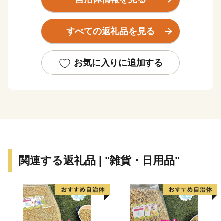
み、景観、自然や文化を守り、黒大豆をはじめとする美
味しい農産物をPRしていきます。
すべての返礼品を見る
おかげさまで「丹波篠山」は、今、大きな人気を呼び、
日本遺産のまちにもなりました。さらに、あなたのふる
さととして、全国に発信します。
お気に入りに追加する
そんなふるさとを応援していただける皆さまの温かい
「想い」を、「ふるさと日本一」と誇れる丹波篠山のま
ちづくりに活かしていきます。
自然と共生し、教育・文化を発展させ、魅力あるふるさ
とづくりを進めるために「丹波篠山ふるさと応援寄付
金」へのご協力をお願いいたします。
関連する返礼品 | "雑貨・日用品"
＼のどかな田園風景と歴史が息づく丹波篠山は、懐の深
いまちです。／
兵庫県中東部、四方を山々に囲まれた篠山盆地に位置
し、古来、京都への交通の要として栄えてきた歴史ある