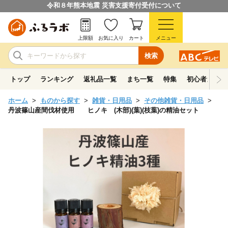
令和８年熊本地震 災害支援寄付受付について
上限額
お気に入り
カート
メニュー
検索
トップ
ランキング
返礼品一覧
まち一覧
特集
初心者ガイド
ホーム
ものから探す
雑貨・日用品
その他雑貨・日用品
丹波篠山産間伐材使用 ヒノキ (木部)(葉)(枝葉)の精油セット