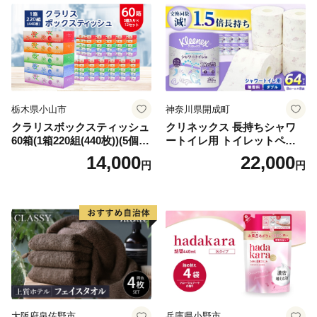
倶知安町 日用品
栃木県小山市
神奈川県開成町
クラリスボックスティッシュ
クリネックス 長持ちシャワ
60箱(1箱220組(440枚))(5個入
ートイレ用 トイレットペー
り×12セット)【1256759】
パー（ダブル）64ロール(8ロ
14,000
22,000
円
円
ール×8パック) 開成町 トイレ
ットペーパーダブル 日用品
国産 新生活 ダブル SDGs 備
蓄 防災 エコ 消耗品 生活雑貨
生活用品 無香料 トイレット
ペーパー ダブル といれっと
ぺーぱー トイレ クレシア ト
イレットペーパー [BDBH002
-1]
大阪府泉佐野市
兵庫県小野市