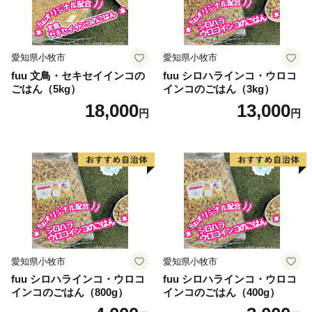
城下町。
まちなみや山鉾が巡行する祭礼など、現在も京都文化の
影響が随所に色濃く残っています。
愛知県小牧市
愛知県小牧市
また、盆地特有の昼夜の気候や、秋から冬にかけて発生
fuu 文鳥・セキセイインコの
fuu シロハラインコ・ウロコ
する「丹波霧」などの独特の気候風土が、全国的にも有
ごはん（5kg）
インコのごはん（3kg）
名な「丹波篠山黒豆」をはじめとした多くの特産物を育
18,000
13,000
円
円
んでおり、歴史や文化を感じながら四季の味覚もお楽し
みいただけます。
古くて美しいまちなみと自然、そこに暮らす人々、食文
化や祭り。それらが一体となっていまもいきづいていま
す。
愛知県小牧市
愛知県小牧市
fuu シロハラインコ・ウロコ
fuu シロハラインコ・ウロコ
インコのごはん（800g）
インコのごはん（400g）