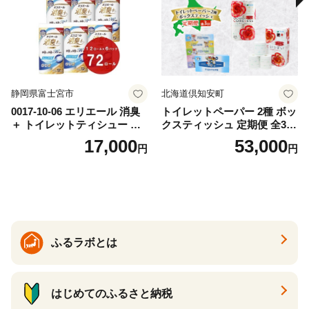
道 倶知安町 日用品
静岡県富士宮市
北海道倶知安町
0017-10-06 エリエール 消臭
トイレットペーパー 2種 ボッ
＋ トイレットティシュー し
クスティッシュ 定期便 全3
っかり香るフレッシュクリア
回 日本製 まとめ買い 防災
17,000
53,000
円
円
の香り ダブル 12ロール×6パ
常備品 日用雑貨 消耗品 生活
ック 72ロール 25m トイレ
必需品 大容量 備蓄 リサイク
ットペーパー パルプ100％ 消
ル ティッシュ ペーパー まと
臭 防臭 日用品 消耗品 備蓄
め買い 雑貨 倶知安町
ふるラボとは
はじめてのふるさと納税