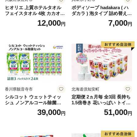
ヒオリエ 上質ホテルタオル
ボディソープ hadakara ( ハ
フェイスタオル 4枚 カカオ
ダカラ ) 泡タイプ 詰め替え 4
【タオル 泉州タオル 吸水 普
40ml×4袋 ボディーソープ 泡
12,000
7,000
円
円
段使い 無地 シンプル 日用品
ボディソープ 泡 日用品 消耗
ふわふわ ふかふか 家族 たお
品 バス用品 大容量 いい 匂い
る 一人暮らし】
ボディ 保湿 LION ライオン
泡石鹸 石鹸 兵庫 兵庫県 小野
市
香川県観音寺市
北海道倶知安町
シルコット ウェットティッ
定期便 2ヵ月毎 全3回 長持ち
シュ ノンアルコール除菌詰
1.5倍巻き 花いっぱい トイレ
替（43枚×3P）×24袋 日用品
ットペーパー ダブル 45ｍ 計
39,000
51,000
円
円
おもちゃ 拭き取り 手拭き 外
72ロール 全18種 花柄 プリン
出時 お出かけ時 食事前 緑茶
ト ハーブ 香り付き 日本製 ま
カテキン配合
とめ買い 防災 常備品 ペーパ
ー 消耗品 備蓄 送料無料 北海