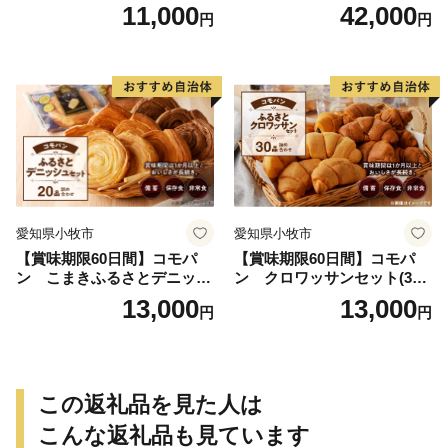
クロワッサンセット（計90
11,000
42,000
円
円
個）／災害用備蓄 保存食 非
常食 防災グッズにも
愛知県小牧市
愛知県小牧市
【賞味期限60日間】コモパ
【賞味期限60日間】コモパ
ン こまきふるさとデニッシ
ン クロワッサンセット(30
ュセット（20個入り）／災害
個入り)／災害用備蓄 保存食
13,000
13,000
円
円
用備蓄 保存食 非常食 防災グ
非常食 防災グッズにも
ッズにも
この返礼品を見た人は
こんな返礼品も見ています