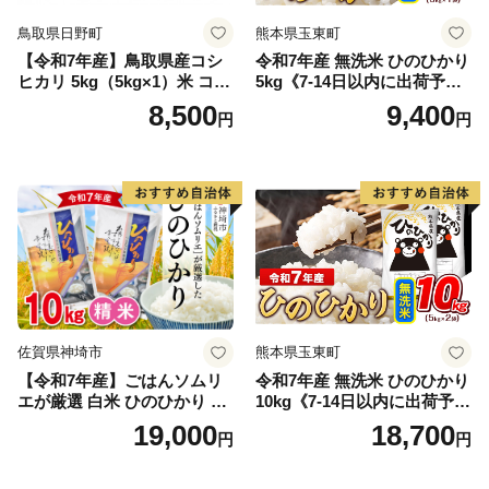
鳥取県日野町
熊本県玉東町
【令和7年産】鳥取県産コシ
令和7年産 無洗米 ひのひかり
ヒカリ 5kg（5kg×1）米 コシ
5kg《7-14日以内に出荷予定
ヒカリ こしひかり お米 白米
(土日祝除く)》コメ 米 無洗米
8,500
9,400
円
円
精米 5キロ おこめ こめ コメ
高レビュー｜人気米 熊本県
真空パック包装 真空包装 長
産米 お米 生活応援米
期保存 単一原料米 鳥取県日
野町産 Elevation
佐賀県神埼市
熊本県玉東町
【令和7年産】ごはんソムリ
令和7年産 無洗米 ひのひかり
エが厳選 白米 ひのひかり 10
10kg《7-14日以内に出荷予定
kg【神埼市産 米 お米 精米 白
(土日祝除く)》コメ 米 無洗米
19,000
18,700
円
円
米 10kg 5kg×2 ひのひかり ブ
令和7年産 高レビュー｜人気
ランド米 食味鑑定士】(H063
米 熊本県産米 お米 生活応援
164)
米