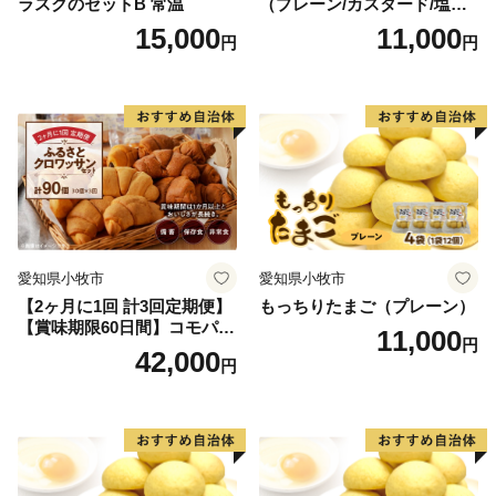
ラスクのセットB 常温
（プレーン/カスタード/塩バ
ター/小倉バター）
15,000
11,000
円
円
愛知県小牧市
愛知県小牧市
【2ヶ月に1回 計3回定期便】
もっちりたまご（プレーン）
【賞味期限60日間】コモパ
11,000
円
ン ふるさとクロワッサンセ
42,000
円
ット（計90個）／災害用備蓄
保存食 非常食 防災グッズに
も