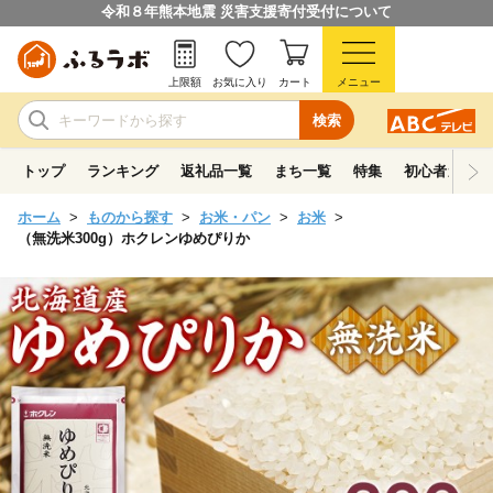
令和８年熊本地震 災害支援寄付受付について
上限額
お気に入り
カート
メニュー
検索
トップ
ランキング
返礼品一覧
まち一覧
特集
初心者ガイド
ホーム
ものから探す
お米・パン
お米
（無洗米300g）ホクレンゆめぴりか