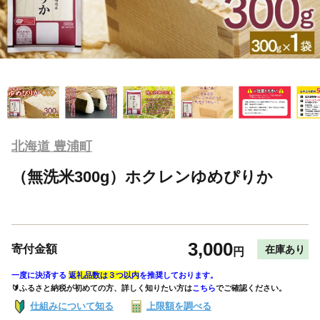
北海道 豊浦町
（無洗米300g）ホクレンゆめぴりか
3,000
寄付金額
在庫あり
円
一度に決済する
返礼品数は３つ以内
を推奨しております。
🔰ふるさと納税が初めての方、詳しく知りたい方は
こちら
でご確認ください。
仕組みについて知る
上限額を調べる