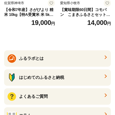
佐賀県神埼市
愛知県小牧市
【令和7年産】さがびより 精
【賞味期限60日間】コモパ
米 10kg【特A受賞米 米 5kg×
ン こまきふるさとセット
2袋 お米 コメ こめ 国産 美味
（24個入り）／災害用備蓄
19,000
14,000
円
円
しい ブランド米 人気 ランキ
保存食 非常食 防災グッズに
ング 増田米穀】(H015224)
も
ふるラボとは
はじめてのふるさと納税
よくあるご質問