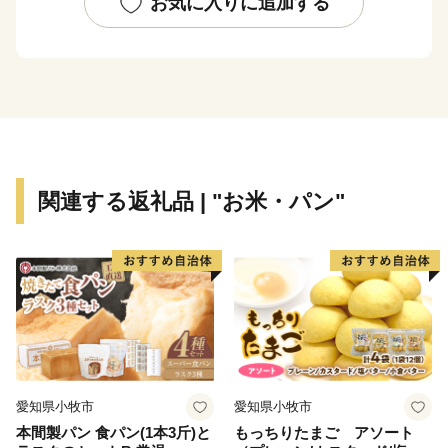
お気に入りに追加する
えて現在では、地場産品を生かした６次産業や観光事業
などにも力を注ぎ人口減少対策や地域活性化のための
様々な施策を実施しております。さらには、水や空気の
美味しさを大切に、自然と共有しながら、ここに住む
人々の生活と心を育みながら「住んで良いまち」、「住
みたいまち」、「行って見たいまち」、「小さくても活
力あるまち」づくりのため、新しい歩みをはじめていま
関連する返礼品 | "お米・パン"
す。未来ある豊浦町の取り組みにご賛同いただき、皆様
のあたたかい応援をお願いいたします。
愛知県小牧市
愛知県小牧市
本間製パン 食パン(1本3斤)と
もっちりたまご アソート