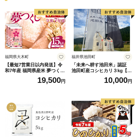
福岡県大木町
福井県池田町
【最短7営業日以内発送】令
「未来へ耕す池田米」認証
和7年産 福岡県産米 夢つくし
池田町産コシヒカリ３kg【お
15kg 精米 ※北海道・沖縄・
1人様につき３セットまで】
19,500
10,000
円
円
離島は配送不可