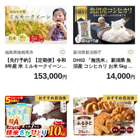
福島県南相馬市
新潟県新潟県庁
【先行予約】【定期便】令和
DH02 「無洗米」 新潟県 魚
8年産 米 ミルキークイーン
沼産 コシヒカリ お米 5kg こ
白米 45kg (5kg×9回) | ミルキ
しひかり 精米 米（お米の美
153,000
14,000
円
円
ークイーン 米5kg 福島 福島
味しい炊き方ガイド付き）
県産 福島産 精米 お米 米 コ
メ 武田ファーム サムランド
福島県 南相馬市 cu006-ae