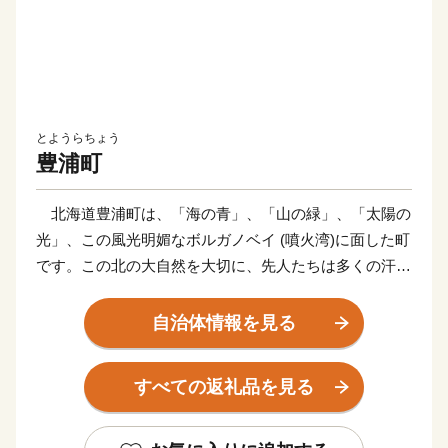
とようらちょう
豊浦町
北海道豊浦町は、「海の青」、「山の緑」、「太陽の
光」、この風光明媚なボルガノベイ (噴火湾)に面した町
です。この北の大自然を大切に、先人たちは多くの汗を
流しながら、豊かな町づくりに努力を重ねてきて、現在
の豊浦町があり、私たちは、この流した汗にまた一汗一
自治体情報を見る
汗適応した施策を推し進め、次世代に受け継いでいかな
ければならないと考えています。
すべての返礼品を見る
本町は従前より第一次産業において、大きく成長をし
ており、代表的な特産物としては、「いちご」「豚肉」
「ホタテ」など、農業及び水産業が盛んであります。加