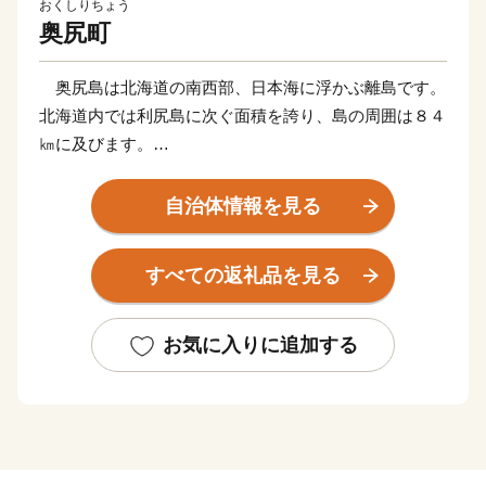
おくしりちょう
奥尻町
奥尻島は北海道の南西部、日本海に浮かぶ離島です。
北海道内では利尻島に次ぐ面積を誇り、島の周囲は８４
㎞に及びます。
まちの主な産業は、漁業と観光で、夏の観光シーズンに
なると新鮮な魚介類や
自治体情報を見る
奥尻ブルーと言われる海や豊かな自然は、訪れる多くの
観光客の心を癒します。
すべての返礼品を見る
近年は少子高齢化や漁獲量の減少による産業の衰退な
ど、多くの課題が山積
していますが、皆様から寄せられた『ふるさと納税』制
お気に入りに追加する
度によるご寄附を様々
な事業に活用させていただいております。
皆様の『ふるさと』を想うお気持ちが奥尻町の未来を
拓く大切な支えとなります
ので、多くの方のご支援をどうぞよろしくお願いいたし