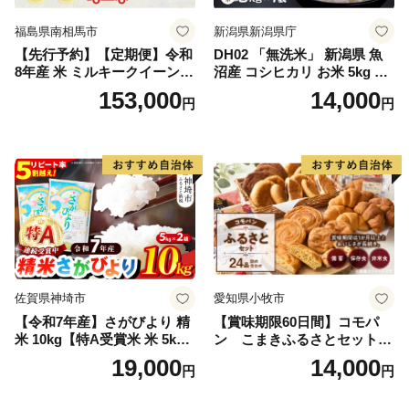
福島県南相馬市
新潟県新潟県庁
【先行予約】【定期便】令和
DH02 「無洗米」 新潟県 魚
8年産 米 ミルキークイーン
沼産 コシヒカリ お米 5kg こ
白米 45kg (5kg×9回) | ミルキ
しひかり 精米 米（お米の美
153,000
14,000
円
円
ークイーン 米5kg 福島 福島
味しい炊き方ガイド付き）
県産 福島産 精米 お米 米 コ
メ 武田ファーム サムランド
福島県 南相馬市 cu006-ae
佐賀県神埼市
愛知県小牧市
【令和7年産】さがびより 精
【賞味期限60日間】コモパ
米 10kg【特A受賞米 米 5kg×
ン こまきふるさとセット
2袋 お米 コメ こめ 国産 美味
（24個入り）／災害用備蓄
19,000
14,000
円
円
しい ブランド米 人気 ランキ
保存食 非常食 防災グッズに
ング 増田米穀】(H015224)
も