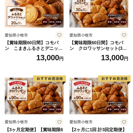
愛知県小牧市
愛知県小牧市
【賞味期限60日間】コモパ
【賞味期限60日間】コモパ
ン こまきふるさとデニッシ
ン クロワッサンセット(30
ュセット（20個入り）／災害
個入り)／災害用備蓄 保存食
13,000
13,000
円
円
用備蓄 保存食 非常食 防災グ
非常食 防災グッズにも
ッズにも
愛知県小牧市
愛知県小牧市
【3ヶ月定期便】【賞味期限6
【2ヶ月に1回 計3回定期便】