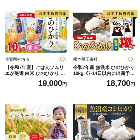
期保存 単一原料米 鳥取県日
野町産 Elevation
佐賀県神埼市
熊本県玉東町
【令和7年産】ごはんソムリ
令和7年産 無洗米 ひのひかり
エが厳選 白米 ひのひかり 10
10kg《7-14日以内に出荷予定
kg【神埼市産 米 お米 精米 白
(土日祝除く)》コメ 米 無洗米
19,000
18,700
円
円
米 10kg 5kg×2 ひのひかり ブ
令和7年産 高レビュー｜人気
ランド米 食味鑑定士】(H063
米 熊本県産米 お米 生活応援
164)
米