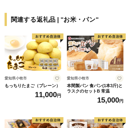
ます。
関連する返礼品 | "お米・パン"
愛知県小牧市
愛知県小牧市
もっちりたまご（プレーン）
本間製パン 食パン(1本3斤)と
ラスクのセットB 常温
11,000
円
15,000
円