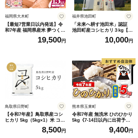
福岡県大木町
福井県池田町
【最短7営業日以内発送】令
「未来へ耕す池田米」認証
和7年産 福岡県産米 夢つくし
池田町産コシヒカリ３kg【お
15kg 精米 ※北海道・沖縄・
1人様につき３セットまで】
19,500
10,000
円
円
離島は配送不可
鳥取県日野町
熊本県玉東町
【令和7年産】鳥取県産コシ
令和7年産 無洗米 ひのひかり
ヒカリ 5kg（5kg×1）米 コシ
5kg《7-14日以内に出荷予定
ヒカリ こしひかり お米 白米
(土日祝除く)》コメ 米 無洗米
8,500
9,400
円
円
精米 5キロ おこめ こめ コメ
高レビュー｜人気米 熊本県
真空パック包装 真空包装 長
産米 お米 生活応援米