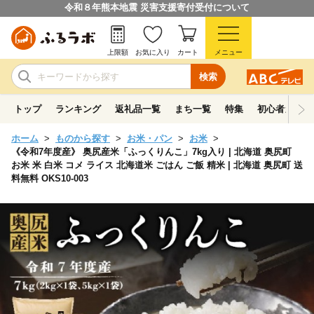
令和８年熊本地震 災害支援寄付受付について
上限額
お気に入り
カート
メニュー
検索
トップ
ランキング
返礼品一覧
まち一覧
特集
初心者ガイド
ホーム
ものから探す
お米・パン
お米
《令和7年度産》 奥尻産米「ふっくりんこ」7kg入り | 北海道 奥尻町
お米 米 白米 コメ ライス 北海道米 ごはん ご飯 精米 | 北海道 奥尻町 送
料無料 OKS10-003