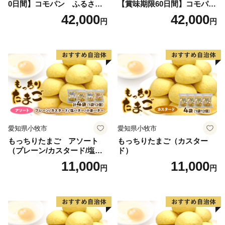
0日間】コモパン ふるさと
【賞味期限60日間】コモパ
クロワッサンセット（計90
ン ふるさとクロワッサンセ
42,000
42,000
円
円
個）／災害用備蓄 保存食 非
ット（計90個）／災害用備蓄
常食 防災グッズにも
保存食 非常食 防災グッズに
も
愛知県小牧市
愛知県小牧市
もっちりたまご アソート
もっちりたまご（カスター
（プレーン/カスタード/塩バ
ド）
ター/小倉バター）
11,000
11,000
円
円